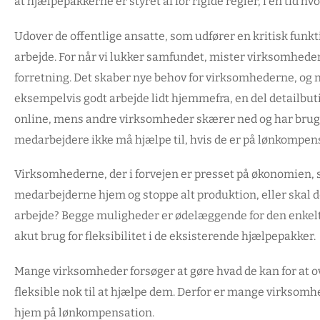
at hjælpepakkerne er styret af for rigide regler, i en tid hvor
Udover de offentlige ansatte, som udfører en kritisk funkt
arbejde. For når vi lukker samfundet, mister virksomhed
forretning. Det skaber nye behov for virksomhederne, og n
eksempelvis godt arbejde lidt hjemmefra, en del detailbut
online, mens andre virksomheder skærer ned og har brug f
medarbejdere ikke må hjælpe til, hvis de er på lønkompen
Virksomhederne, der i forvejen er presset på økonomien, s
medarbejderne hjem og stoppe alt produktion, eller skal d
arbejde? Begge muligheder er ødelæggende for den enkelt
akut brug for fleksibilitet i de eksisterende hjælpepakker.
Mange virksomheder forsøger at gøre hvad de kan for at 
fleksible nok til at hjælpe dem. Derfor er mange virksomh
hjem på lønkompensation.