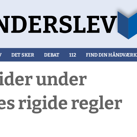
V
DET SKER
DEBAT
112
FIND DIN HÅNDVÆR
ider under
 rigide regler