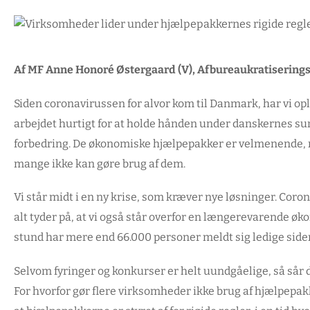
Af MF Anne Honoré Østergaard (V), Afbureaukratiserings
Siden coronavirussen for alvor kom til Danmark, har vi opl
arbejdet hurtigt for at holde hånden under danskernes sun
forbedring. De økonomiske hjælpepakker er velmenende, 
mange ikke kan gøre brug af dem.
Vi står midt i en ny krise, som kræver nye løsninger. Cor
alt tyder på, at vi også står overfor en længerevarende øk
stund har mere end 66.000 personer meldt sig ledige siden d
Selvom fyringer og konkurser er helt uundgåelige, så sår
For hvorfor gør flere virksomheder ikke brug af hjælpepak