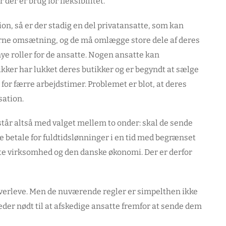
 der er brug for fleksibilitet.
ion, så er der stadig en del privatansatte, som kan
erne omsætning, og de må omlægge store dele af deres
ye roller for de ansatte. Nogen ansatte kan
ikker har lukket deres butikker og er begyndt at sælge
or færre arbejdstimer. Problemet er blot, at deres
sation.
tår altså med valget mellem to onder: skal de sende
e betale for fuldtidslønninger i en tid med begrænset
e virksomhed og den danske økonomi. Der er derfor
overleve. Men de nuværende regler er simpelthen ikke
eder nødt til at afskedige ansatte fremfor at sende dem