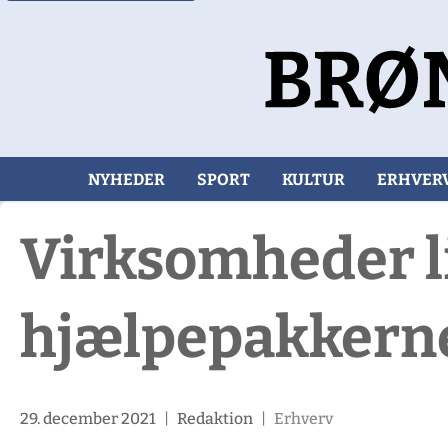
NYHEDER
SPORT
KULTUR
ERHVER
Virksomheder l
hjælpepakkernes
29. december 2021
|
Redaktion
|
Erhverv