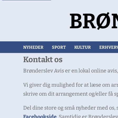
NYHEDER
SPORT
KULTUR
ERHVER
Kontakt os
Brønderslev Avis er en lokal online avi
Vi giver dig mulighed for at læse om ar
skrive om dit arrangement og/eller få sp
Del dine store og små nyheder med os, s
Facebookside
. Samtidig er Brønderslev