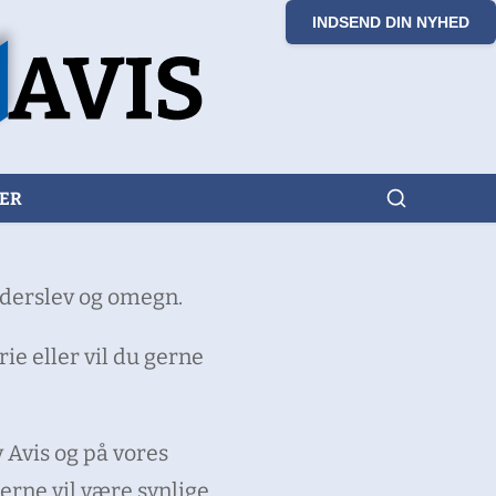
INDSEND DIN NYHED
KER
ønderslev og omegn.
ie eller vil du gerne
 Avis og på vores
erne vil være synlige