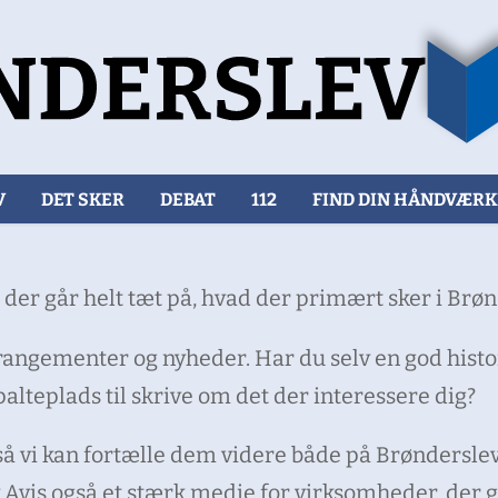
V
DET SKER
DEBAT
112
FIND DIN HÅNDVÆR
s, der går helt tæt på, hvad der primært sker i Br
rangementer og nyheder. Har du selv en god histor
alteplads til skrive om det der interessere dig?
å vi kan fortælle dem videre både på Brønderslev
 Avis også et stærk medie for virksomheder, der g