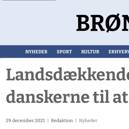
NYHEDER
SPORT
KULTUR
ERHVER
Landsdækkende
danskerne til a
29. december 2021
|
Redaktion
|
Nyheder