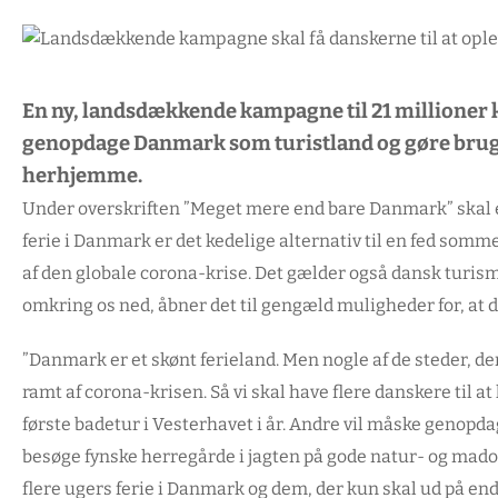
En ny, landsdækkende kampagne til 21 millioner k
genopdage Danmark som turistland og gøre brug a
herhjemme.
Under overskriften ”Meget mere end bare Danmark” skal
ferie i Danmark er det kedelige alternativ til en fed somm
af den globale corona-krise. Det gælder også dansk turism
omkring os ned, åbner det til gengæld muligheder for, at 
”Danmark er et skønt ferieland. Men nogle af de steder, der 
ramt af corona-krisen. Så vi skal have flere danskere til at
første badetur i Vesterhavet i år. Andre vil måske genopd
besøge fynske herregårde i jagten på gode natur- og madopl
flere ugers ferie i Danmark og dem, der kun skal ud på en