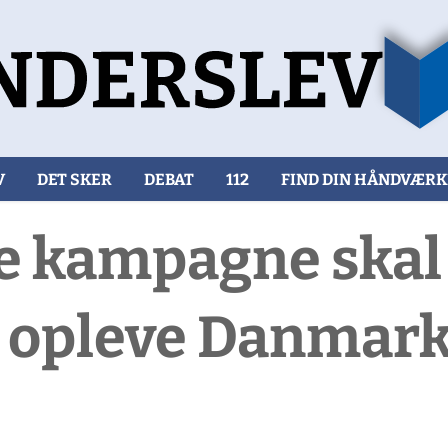
V
DET SKER
DEBAT
112
FIND DIN HÅNDVÆR
 kampagne skal 
t opleve Danmar