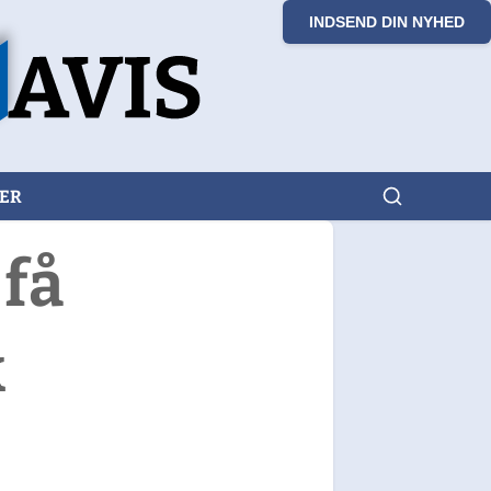
INDSEND DIN NYHED
KER
få
k