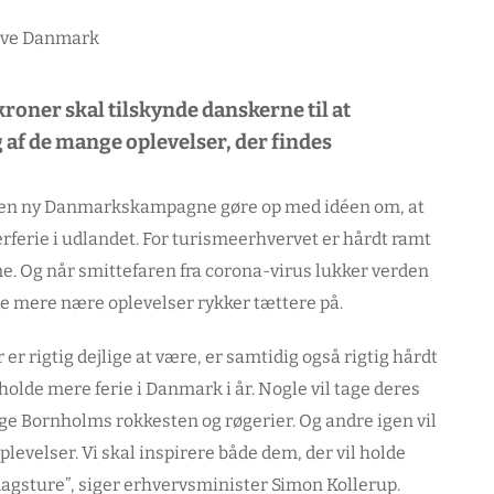
roner skal tilskynde danskerne til at
f de mange oplevelser, der findes
 en ny Danmarkskampagne gøre op med idéen om, at
erferie i udlandet. For turismeerhvervet er hårdt ramt
e. Og når smittefaren fra corona-virus lukker verden
de mere nære oplevelser rykker tættere på.
er rigtig dejlige at være, er samtidig også rigtig hårdt
 holde mere ferie i Danmark i år. Nogle vil tage deres
age Bornholms rokkesten og røgerier. Og andre igen vil
evelser. Vi skal inspirere både dem, der vil holde
dagsture”, siger erhvervsminister Simon Kollerup.