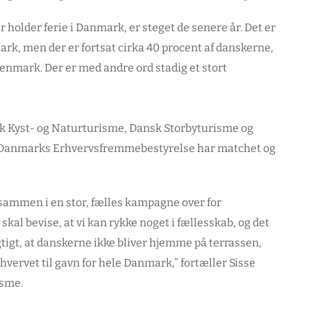
er holder ferie i Danmark, er steget de senere år. Det er
rk, men der er fortsat cirka 40 procent af danskerne,
Denmark. Der er med andre ord stadig et stort
k Kyst- og Naturturisme, Dansk Storbyturisme og
. Danmarks Erhvervsfremmebestyrelse har matchet og
et sammen i en stor, fælles kampagne over for
 skal bevise, at vi kan rykke noget i fællesskab, og det
tigt, at danskerne ikke bliver hjemme på terrassen,
ervet til gavn for hele Danmark,” fortæller Sisse
isme.