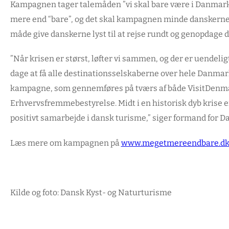
Kampagnen tager talemåden ”vi skal bare være i Danmark
mere end “bare”, og det skal kampagnen minde danskerne
måde give danskerne lyst til at rejse rundt og genopdage d
”Når krisen er størst, løfter vi sammen, og der er uendeligt
dage at få alle destinationsselskaberne over hele Danmark t
kampagne, som gennemføres på tværs af både VisitDenmar
Erhvervsfremmebestyrelse. Midt i en historisk dyb krise 
positivt samarbejde i dansk turisme,” siger formand for D
Læs mere om kampagnen på
www.megetmereendbare.d
Kilde og foto: Dansk Kyst- og Naturturisme