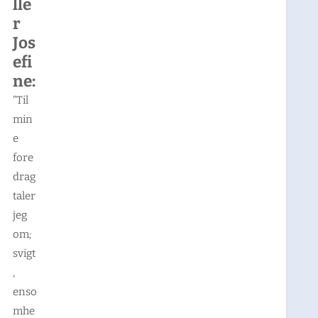
lle
r
Jos
efi
ne:
”Til
min
e
fore
drag
taler
jeg
om;
svigt
,
enso
mhe