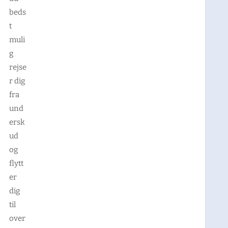
beds
t
muli
g
rejse
r dig
fra
und
ersk
ud
og
flytt
er
dig
til
over