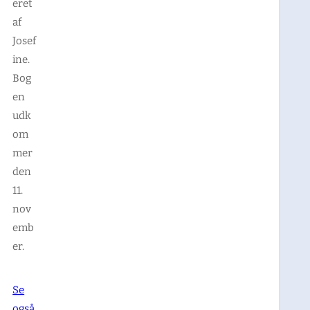
eret
af
Josef
ine.
Bog
en
udk
om
mer
den
11.
nov
emb
er.
Se
også