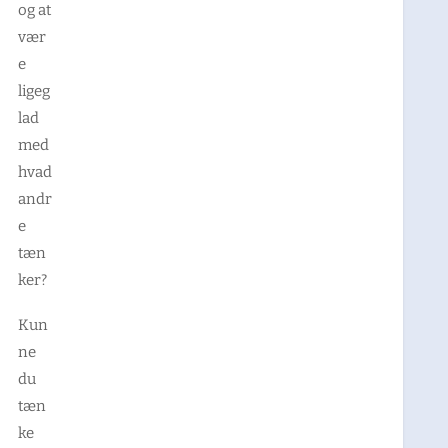
og at
vær
e
ligeg
lad
med
hvad
andr
e
tæn
ker?
Kun
ne
du
tæn
ke