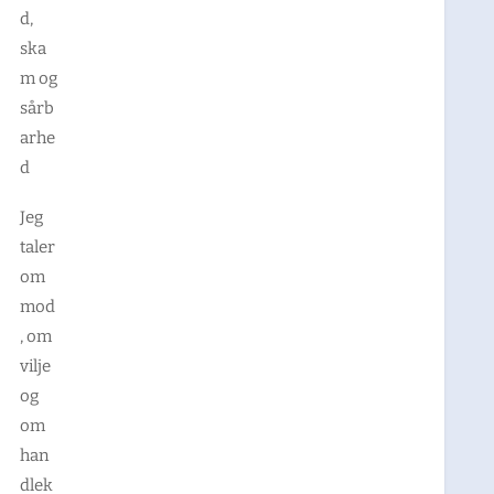
d,
ska
m og
sårb
arhe
d
Jeg
taler
om
mod
, om
vilje
og
om
han
dlek