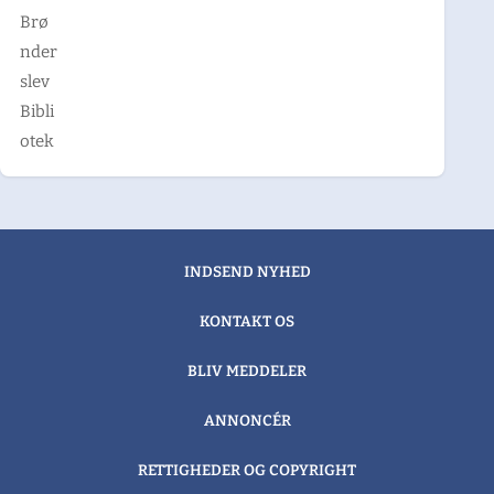
Brø
nder
slev
Bibli
otek
INDSEND NYHED
KONTAKT OS
BLIV MEDDELER
ANNONCÉR
RETTIGHEDER OG COPYRIGHT