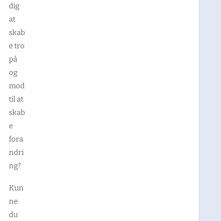
dig
at
skab
e tro
på
og
mod
til at
skab
e
fora
ndri
ng?
Kun
ne
du