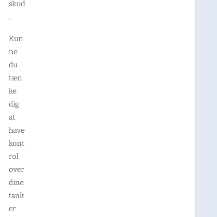
skud
.
Kun
ne
du
tæn
ke
dig
at
have
kont
rol
over
dine
tank
er