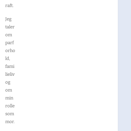
raft.
Jeg
taler
om
parf
orho
ld,
fami
lieliv
og
om
min
rolle
som
mor.