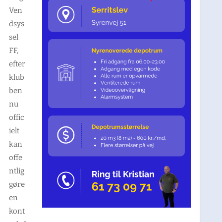
Ven
dsys
sel
FF,
efter
klub
ben
nu
offic
ielt
kan
offe
ntlig
gøre
en
kont