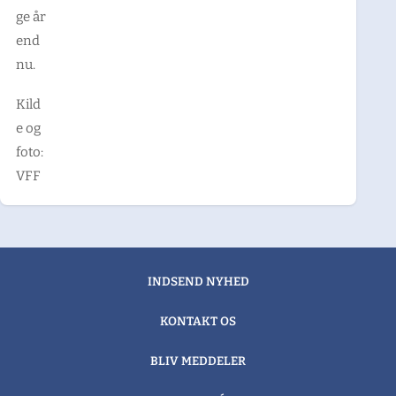
ge år
end
nu.
Kild
e og
foto:
VFF
INDSEND NYHED
KONTAKT OS
BLIV MEDDELER