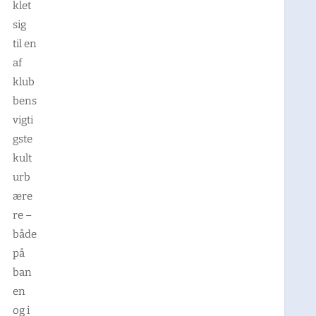
klet
sig
til en
af
klub
bens
vigti
gste
kult
urb
ære
re –
både
på
ban
en
og i