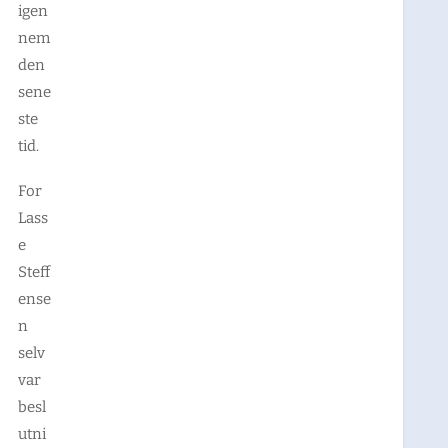
igen
nem
den
sene
ste
tid.
For
Lass
e
Steff
ense
n
selv
var
besl
utni