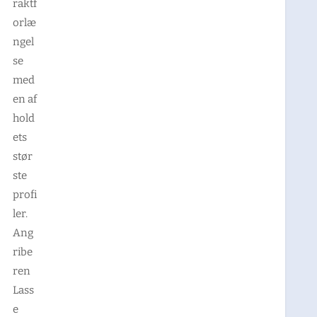
raktf
orlæ
ngel
se
med
en af
hold
ets
stør
ste
profi
ler.
Ang
ribe
ren
Lass
e