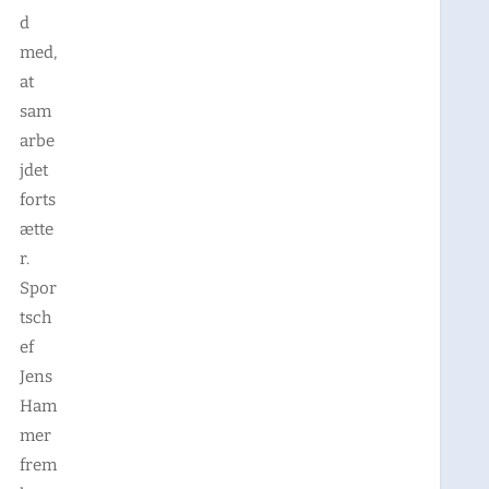
d
med,
at
sam
arbe
jdet
forts
ætte
r.
Spor
tsch
ef
Jens
Ham
mer
frem