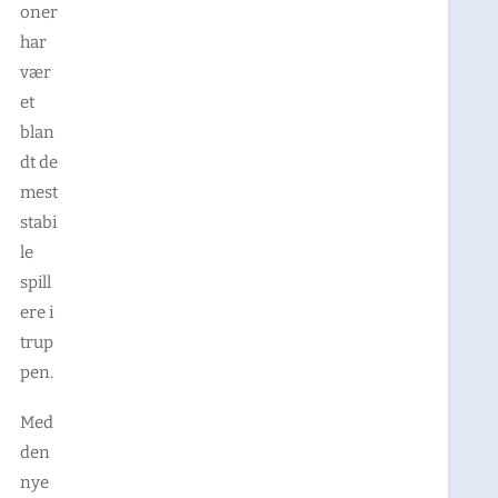
oner
har
vær
et
blan
dt de
mest
stabi
le
spill
ere i
trup
pen.
Med
den
nye