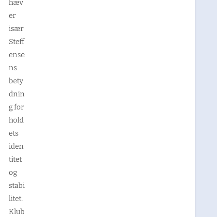
hæv
er
især
Steff
ense
ns
bety
dnin
g for
hold
ets
iden
titet
og
stabi
litet.
Klub