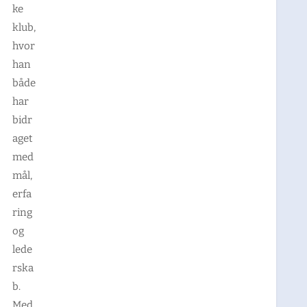
ke
klub,
hvor
han
både
har
bidr
aget
med
mål,
erfa
ring
og
lede
rska
b.
Med