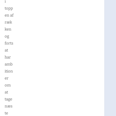
i
topp
en af
ræk
ken
og
forts
at
har
amb
ition
er
om
at
tage
næs
te