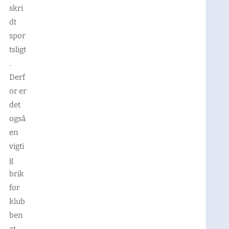
skri
dt
spor
tsligt
.
Derf
or er
det
også
en
vigti
g
brik
for
klub
ben