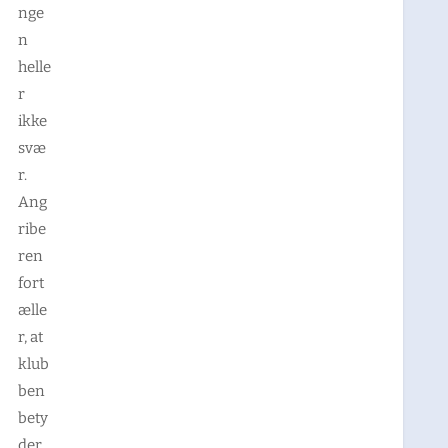
nge
n
helle
r
ikke
svæ
r.
Ang
ribe
ren
fort
ælle
r, at
klub
ben
bety
der