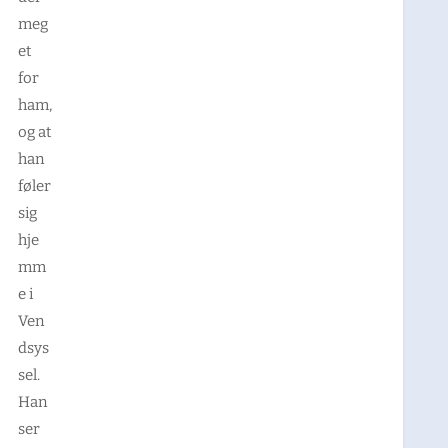
meg
et
for
ham,
og at
han
føler
sig
hje
mm
e i
Ven
dsys
sel.
Han
ser