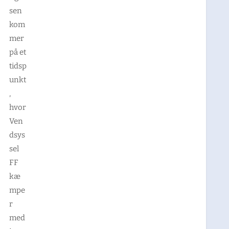
sen
kom
mer
på et
tidsp
unkt
,
hvor
Ven
dsys
sel
FF
kæ
mpe
r
med