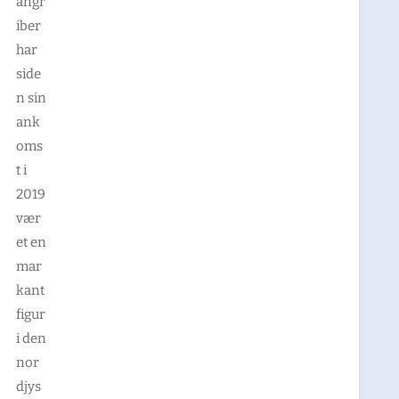
angr
iber
har
side
n sin
ank
oms
t i
2019
vær
et en
mar
kant
figur
i den
nor
djys