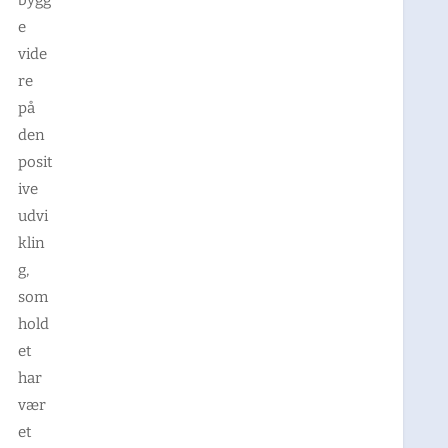
e
vide
re
på
den
posit
ive
udvi
klin
g,
som
hold
et
har
vær
et