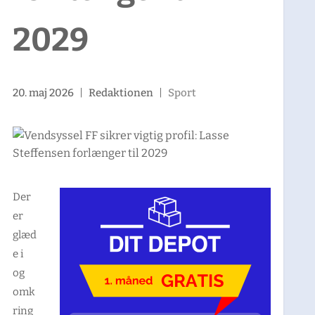
2029
20. maj 2026
|
Redaktionen
|
Sport
Der
er
glæd
e i
og
omk
ring