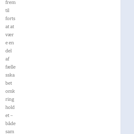
frem
til
forts
at at
vær
e en
del
af
fælle
sska
bet
omk
ring
hold
et –
både
sam