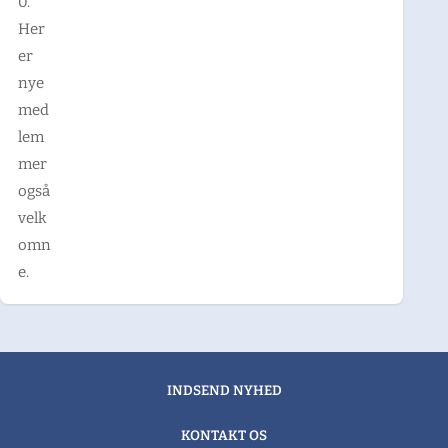
0.
Her
er
nye
med
lem
mer
også
velk
omn
e.
INDSEND NYHED
KONTAKT OS