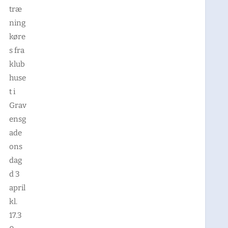
træ
ning
køre
s fra
klub
huse
t i
Grav
ensg
ade
ons
dag
d 3
april
kl.
17.3