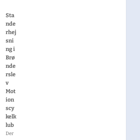
Sta
nde
rhej
sni
ng i
Brø
nde
rsle
v
Mot
ion
scy
kelk
lub
Der