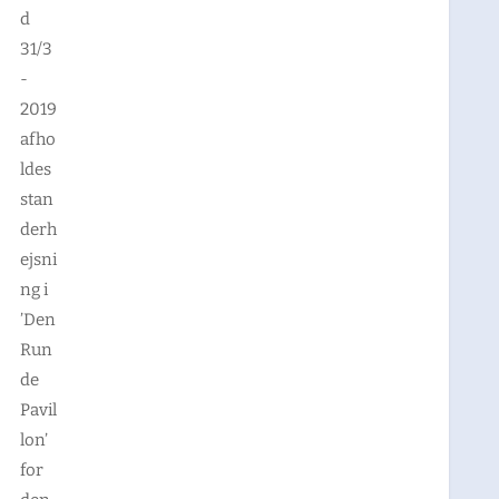
d
31/3
-
2019
afho
ldes
stan
derh
ejsni
ng i
’Den
Run
de
Pavil
lon’
for