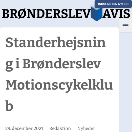
INDSEND DIN NYHED
Standerhejsnin
g i Brønderslev
Motionscykelklu
b
29. december 2021
|
Redaktion
|
Nyheder