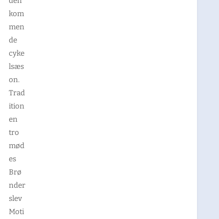
den
kom
men
de
cyke
lsæs
on.
Trad
ition
en
tro
mød
es
Brø
nder
slev
Moti