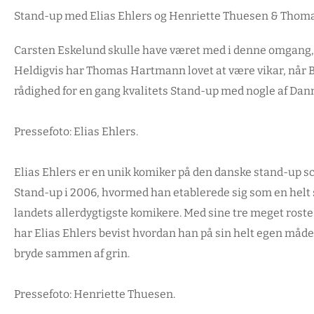
Stand-up med Elias Ehlers og Henriette Thuesen & Thomas
Carsten Eskelund skulle have været med i denne omgang,
Heldigvis har Thomas Hartmann lovet at være vikar, når BA
rådighed for en gang kvalitets Stand-up med nogle af Da
Pressefoto: Elias Ehlers.
Elias Ehlers er en unik komiker på den danske stand-up sce
Stand-up i 2006, hvormed han etablerede sig som en helt
landets allerdygtigste komikere. Med sine tre meget rost
har Elias Ehlers bevist hvordan han på sin helt egen måde 
bryde sammen af grin.
Pressefoto: Henriette Thuesen.