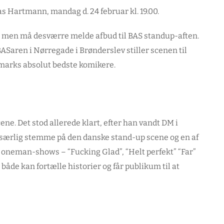
 Hartmann, mandag d. 24 februar kl. 19.00.
 men må desværre melde afbud til BAS standup-aften.
Saren i Nørregade i Brønderslev stiller scenen til
nmarks absolut bedste komikere.
ne. Det stod allerede klart, efter han vandt DM i
 særlig stemme på den danske stand-up scene og en af
e oneman-shows – “Fucking Glad”, “Helt perfekt” “Far”
både kan fortælle historier og får publikum til at