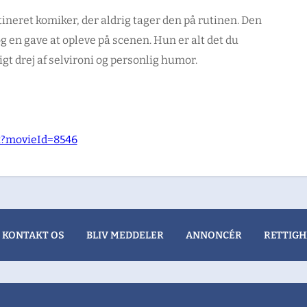
ineret komiker, der aldrig tager den på rutinen. Den
g en gave at opleve på scenen. Hun er alt det du
igt drej af selvironi og personlig humor.
px?movieId=8546
KONTAKT OS
BLIV MEDDELER
ANNONCÉR
RETTIGH