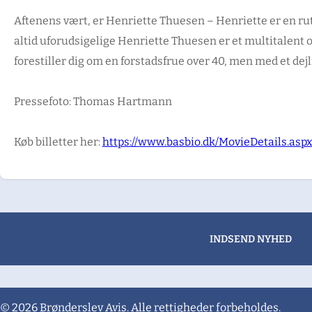
Aftenens vært, er Henriette Thuesen – Henriette er en rut
altid uforudsigelige Henriette Thuesen er et multitalent o
forestiller dig om en forstadsfrue over 40, men med et dejl
Pressefoto: Thomas Hartmann
Køb billetter her:
https://www.basbio.dk/MovieDetails.as
INDSEND NYHED
© 2026 Brønderslev Avis. Alle rettigheder forbeholdes.