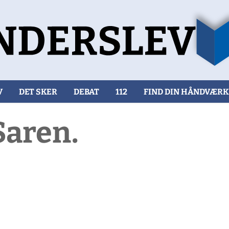
V
DET SKER
DEBAT
112
FIND DIN HÅNDVÆR
aren.