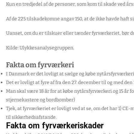
Kun en tredjedel af de personer, som kom til skade ved års
Af de 225 tilskadekomne angav 150, at de ikke havde haft s
Uanset, om du er tilskuer eller tænder fyrværkeriet, bør d
Kilde: Ulykkesanalysegruppen.
Fakta om fyrværkeri
I Danmark er det lovligt at sælge og købe nytårsfyrværkeri f
Det er lovligt at fyre af fra den 27. december til og med den 1
Man skal være 18 år for at købe nytårsfyrværkeri og 15 år f
stjernekastere og bordbomber)
Tjek, at fyrværkeriet er lovligt ved at se, om det har 1) C
til sikkerhedsafstande.
Fakta om fyrværkeriskader