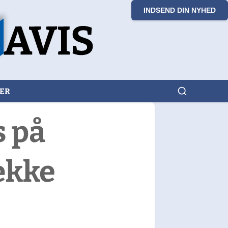
INDSEND DIN NYHED
KER
s på
ække