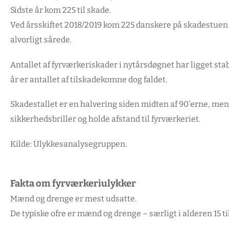
Sidste år kom 225 til skade.
Ved årsskiftet 2018/2019 kom 225 danskere på skadestuen e
alvorligt sårede.
Antallet af fyrværkeriskader i nytårsdøgnet har ligget sta
år er antallet af tilskadekomne dog faldet.
Skadestallet er en halvering siden midten af 90’erne, me
sikkerhedsbriller og holde afstand til fyrværkeriet.
Kilde: Ulykkesanalysegruppen.
Fakta om fyrværkeriulykker
Mænd og drenge er mest udsatte.
De typiske ofre er mænd og drenge – særligt i alderen 15 til