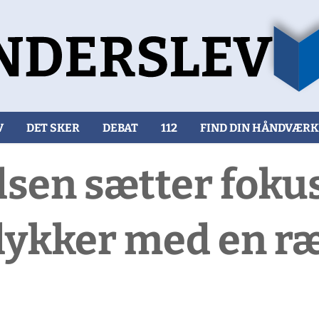
V
DET SKER
DEBAT
112
FIND DIN HÅNDVÆR
sen sætter foku
ulykker med en r