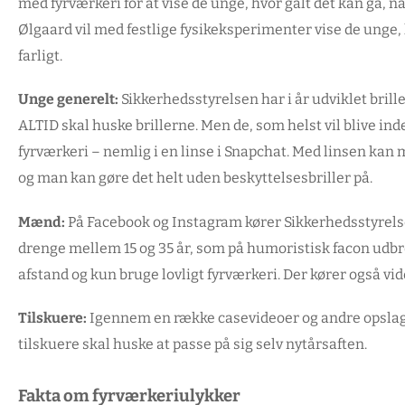
med fyrværkeri for at vise de unge, hvor galt det kan gå, n
Ølgaard vil med festlige fysikeksperimenter vise de unge, hv
farligt.
Unge generelt:
Sikkerhedsstyrelsen har i år udviklet brill
ALTID skal huske brillerne. Men de, som helst vil blive in
fyrværkeri – nemlig i en linse i Snapchat. Med linsen kan man
og man kan gøre det helt uden beskyttelsesbriller på.
Mænd:
På Facebook og Instagram kører Sikkerhedsstyrels
drenge mellem 15 og 35 år, som på humoristisk facon udbr
afstand og kun bruge lovligt fyrværkeri. Der kører også vid
Tilskuere:
Igennem en række casevideoer og andre opslag
tilskuere skal huske at passe på sig selv nytårsaften.
Fakta om fyrværkeriulykker