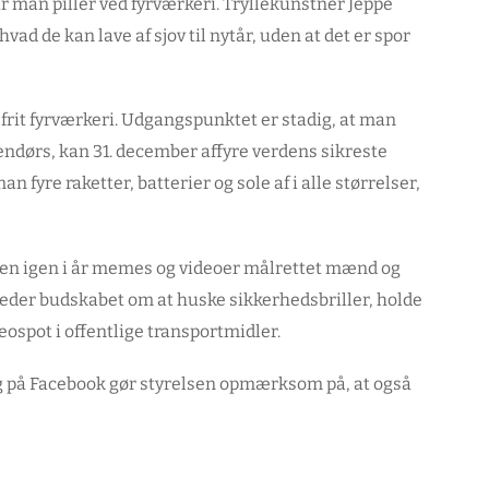
år man piller ved fyrværkeri. Tryllekunstner Jeppe
ad de kan lave af sjov til nytår, uden at det er spor
efrit fyrværkeri. Udgangspunktet er stadig, at man
dendørs, kan 31. december affyre verdens sikreste
 fyre raketter, batterier og sole af i alle størrelser,
en igen i år memes og videoer målrettet mænd og
eder budskabet om at huske sikkerhedsbriller, holde
eospot i offentlige transportmidler.
 på Facebook gør styrelsen opmærksom på, at også