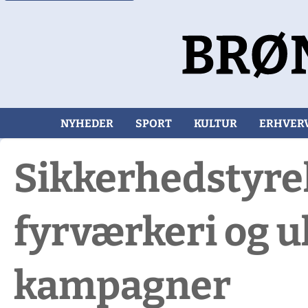
NYHEDER
SPORT
KULTUR
ERHVER
Sikkerhedstyrel
fyrværkeri og 
kampagner