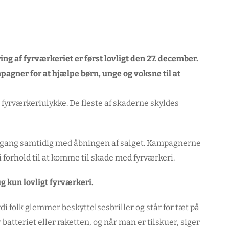
g af fyrværkeriet er først lovligt den 27. december.
agner for at hjælpe børn, unge og voksne til at
fyrværkeriulykke. De fleste af skaderne skyldes
 gang samtidig med åbningen af salget. Kampagnerne
 forhold til at komme til skade med fyrværkeri.
g kun lovligt fyrværkeri.
rdi folk glemmer beskyttelsesbriller og står for tæt på
atteriet eller raketten, og når man er tilskuer, siger