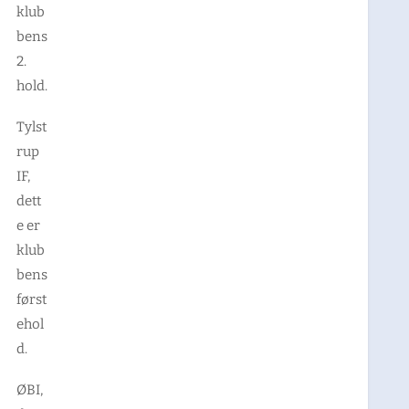
klub
bens
2.
hold.
Tylst
rup
IF,
dett
e er
klub
bens
først
ehol
d.
ØBI,