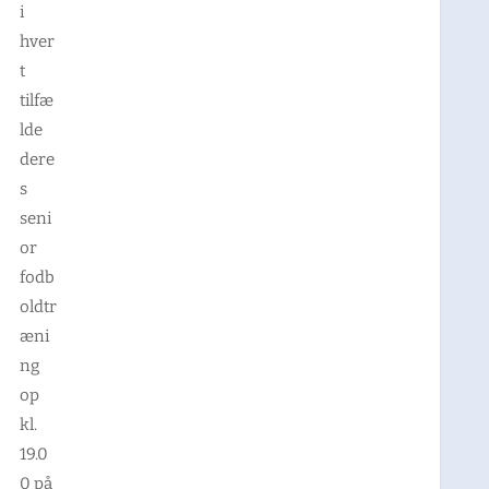
i
hver
t
tilfæ
lde
dere
s
seni
or
fodb
oldtr
æni
ng
op
kl.
19.0
0 på