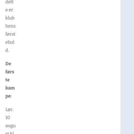
dett
e er
klub
bens
først
ehol
d.
De
førs
te
kam
pe:
Lør.
10
augu
st kl.