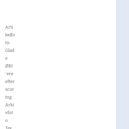
Arti
kelfo
to:
Glad
e
ØBI
´ere
efter
scor
ing.
Arki
vfot
o
Tex.