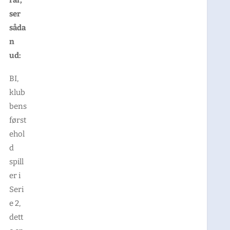
ser
såda
n
ud:
BI,
klub
bens
først
ehol
d
spill
er i
Seri
e 2,
dett