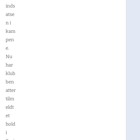
inds
atse
n i
kam
pen
e.
Nu
har
klub
ben
atter
tilm
eldt
et
hold
i