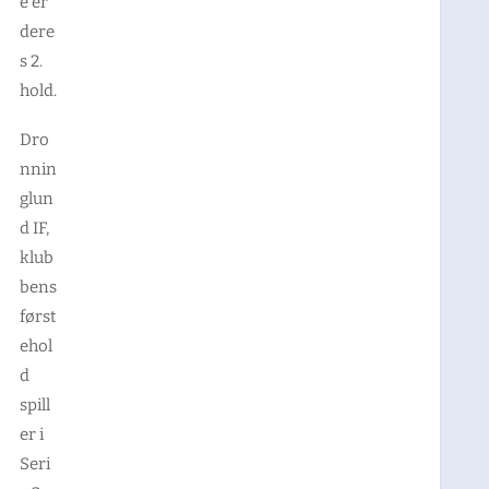
e er
dere
s 2.
hold.
Dro
nnin
glun
d IF,
klub
bens
først
ehol
d
spill
er i
Seri