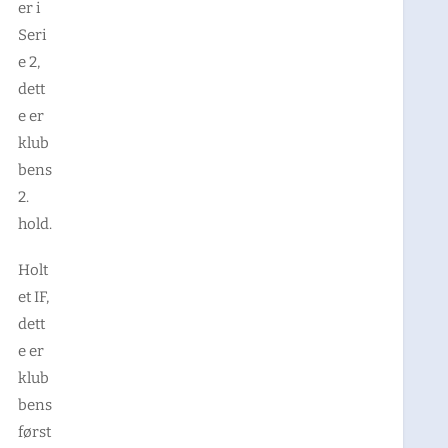
er i
Seri
e 2,
dett
e er
klub
bens
2.
hold.
Holt
et IF,
dett
e er
klub
bens
først