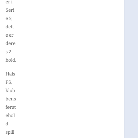
er i
Seri
e 3,
dett
e er
dere
s 2.
hold.
Hals
FS,
klub
bens
først
ehol
d
spill