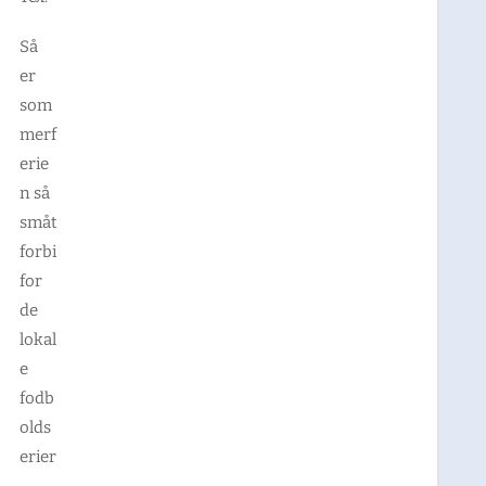
Så
er
som
merf
erie
n så
småt
forbi
for
de
lokal
e
fodb
olds
erier
.