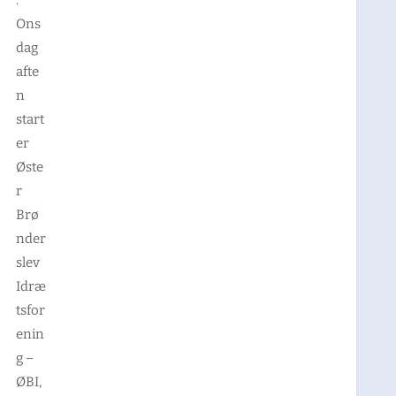
Ons
dag
afte
n
start
er
Øste
r
Brø
nder
slev
Idræ
tsfor
enin
g –
ØBI,