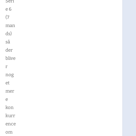
Seri
e 6
(7
man
ds)
så
der
blive
r
nog
et
mer
e
kon
kurr
ence
om