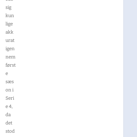
sig
kun
lige
akk
urat
igen
nem
først
e
sæs
on i
Seri
e 4,
da
det
stod