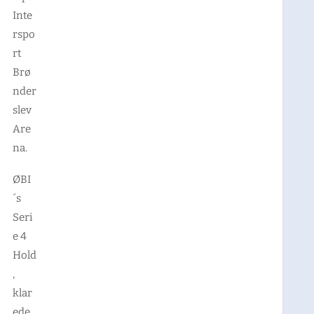
Inte
rspo
rt
Brø
nder
slev
Are
na.
ØBI
´s
Seri
e 4
Hold
,
klar
ede