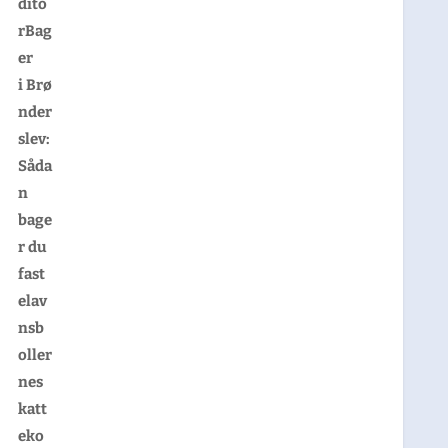
dito
rBag
er
i
Brø
nder
slev:
Såda
n
bage
r du
fast
elav
nsb
oller
nes
katt
eko