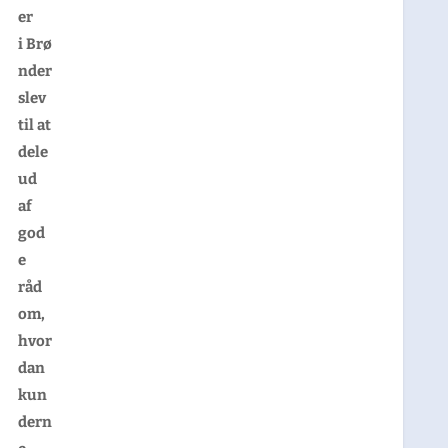
er
i
Brø
nder
slev
til at
dele
ud
af
god
e
råd
om,
hvor
dan
kun
dern