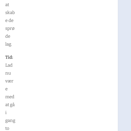
at
skab
e de
sprø
de
lag.
Tid:
Lad
nu
vær
e
med
at gå
i
gang
to