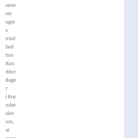
sene
ste
uger
s
travl
hed
hos
Kon
ditor
Bage
r
i Brø
nder
slev
om,
at