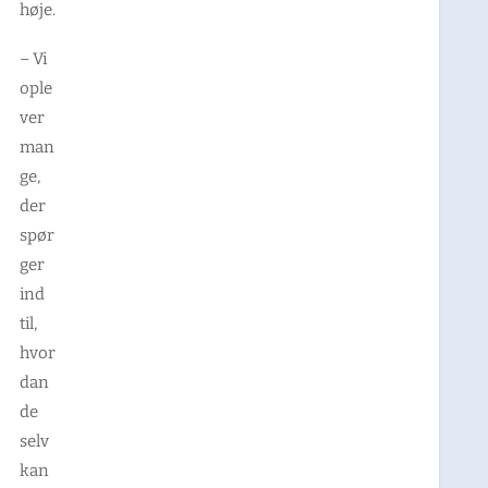
høje.
–
Vi
ople
ver
man
ge,
der
spør
ger
ind
til,
hvor
dan
de
selv
kan