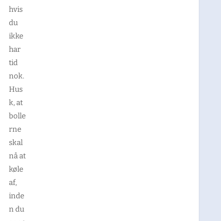
hvis
du
ikke
har
tid
nok.
Hus
k, at
bolle
rne
skal
nå at
køle
af,
inde
n du