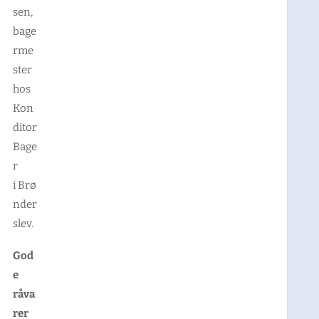
sen,
bage
rme
ster
hos
Kon
ditor
Bage
r
i Brø
nder
slev.
God
e
råva
rer