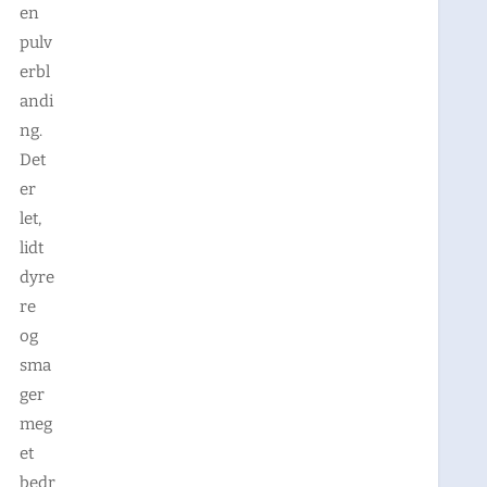
en
pulv
erbl
andi
ng.
Det
er
let,
lidt
dyre
re
og
sma
ger
meg
et
bedr