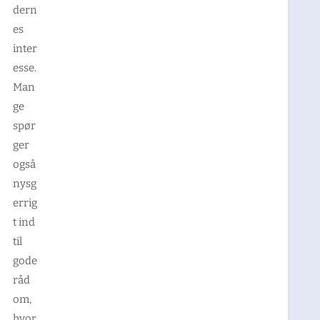
dern
es
inter
esse.
Man
ge
spør
ger
også
nysg
errig
t ind
til
gode
råd
om,
hvor