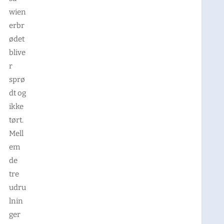
wien
erbr
ødet
blive
r
sprø
dt og
ikke
tørt.
Mell
em
de
tre
udru
lnin
ger