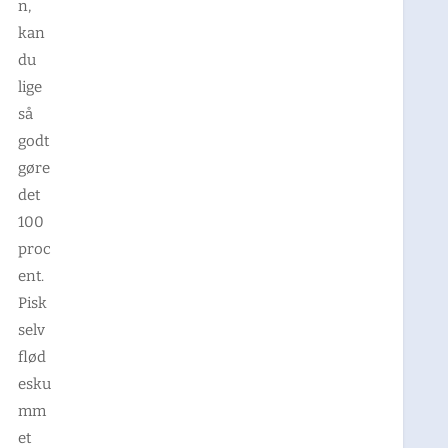
n,
kan
du
lige
så
godt
gøre
det
100
proc
ent.
Pisk
selv
flød
esku
mm
et