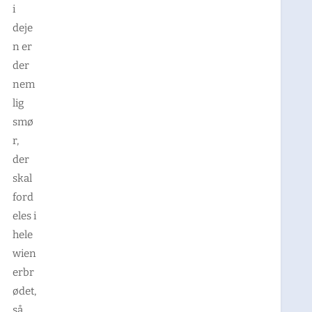
i
deje
n er
der
nem
lig
smø
r,
der
skal
ford
eles i
hele
wien
erbr
ødet,
så