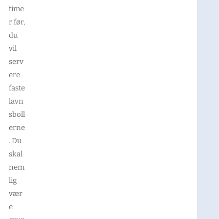
time
r før,
du
vil
serv
ere
faste
lavn
sboll
erne
. Du
skal
nem
lig
vær
e