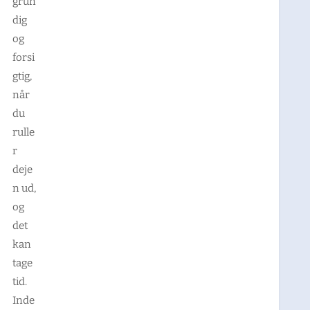
grun
dig
og
forsi
gtig,
når
du
rulle
r
deje
n ud,
og
det
kan
tage
tid.
Inde