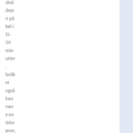
skal
deje
n på
køl i
15-
30
min
utter
,
hvilk
et
også
kan
vær
e en
tidsr
øver,