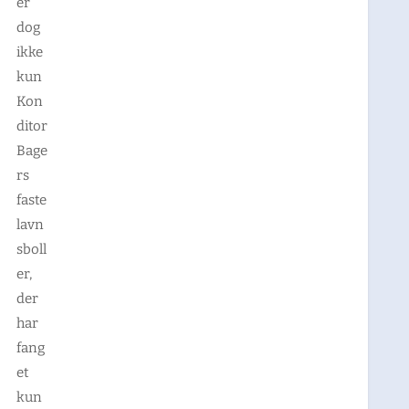
er
dog
ikke
kun
Kon
ditor
Bage
rs
faste
lavn
sboll
er,
der
har
fang
et
kun