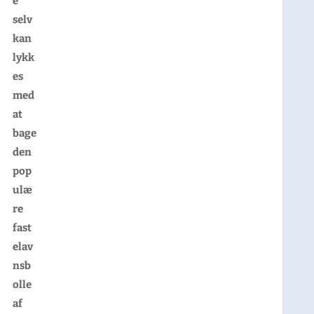
e
selv
kan
lykk
es
med
at
bage
den
pop
ulæ
re
fast
elav
nsb
olle
af