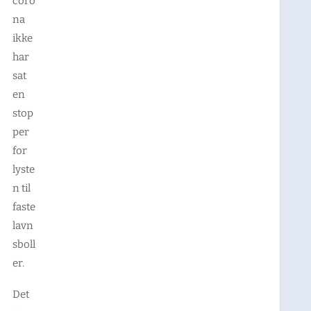
coro
na
ikke
har
sat
en
stop
per
for
lyste
n til
faste
lavn
sboll
er.
Det