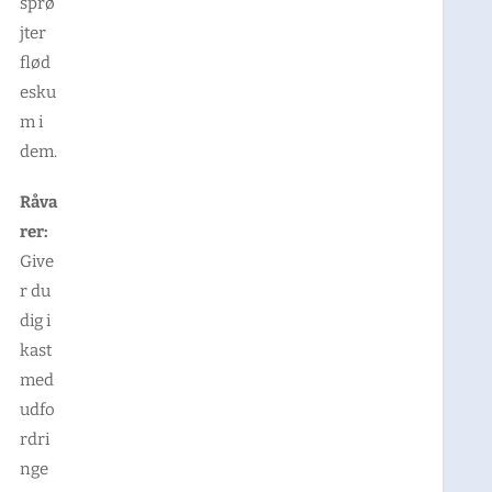
sprø
jter
flød
esku
m i
dem.
Råva
rer:
Give
r du
dig i
kast
med
udfo
rdri
nge