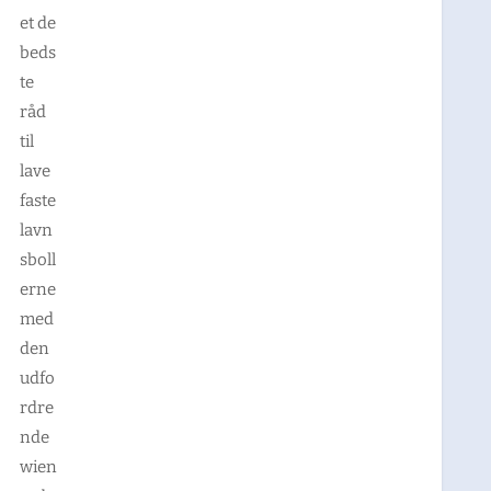
et de
beds
te
råd
til
lave
faste
lavn
sboll
erne
med
den
udfo
rdre
nde
wien