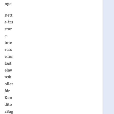
nge
Dett
e års
stor
e
inte
ress
e for
fast
elav
nsb
oller
får
Kon
dito
rBa
g