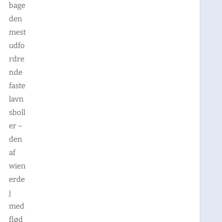
bage
den
mest
udfo
rdre
nde
faste
lavn
sboll
er –
den
af
wien
erde
j
med
flød