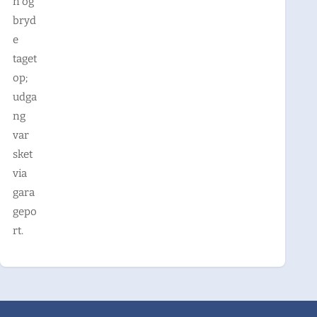
n og
bryd
e
taget
op;
udga
ng
var
sket
via
gara
gepo
rt.