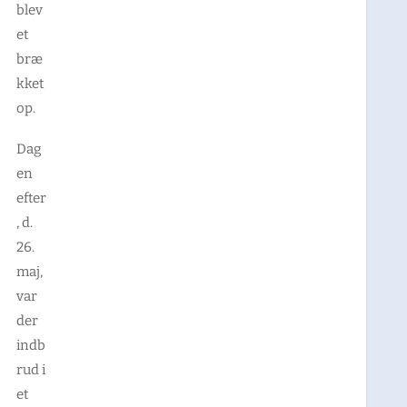
blev
et
bræ
kket
op.
Dag
en
efter
, d.
26.
maj,
var
der
indb
rud i
et