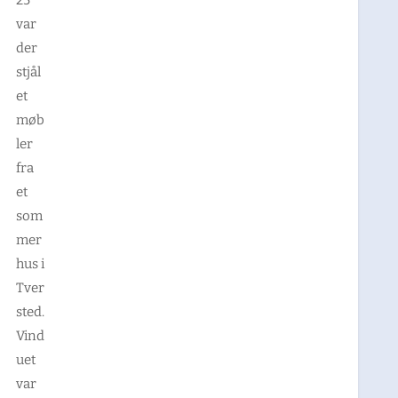
var
der
stjål
et
møb
ler
fra
et
som
mer
hus i
Tver
sted.
Vind
uet
var