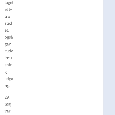
taget
et tv
fra
sted
et;
også
gav
rude
knu
snin
g
adga
ng.
29.
maj
var