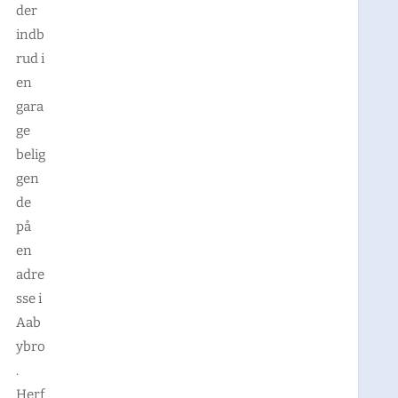
der
indb
rud i
en
gara
ge
belig
gen
de
på
en
adre
sse i
Aab
ybro
.
Herf