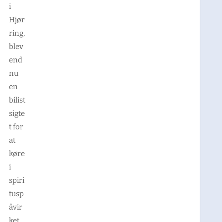
i
Hjør
ring,
blev
end
nu
en
bilist
sigte
t for
at
køre
i
spiri
tusp
åvir
ket