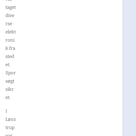
taget
dive
rse
elekt
roni
k fra
sted
et.
Spor
søgt
sikr
et.
I
Løns
trup
var