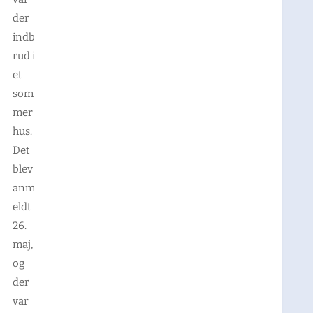
der
indb
rud i
et
som
mer
hus.
Det
blev
anm
eldt
26.
maj,
og
der
var