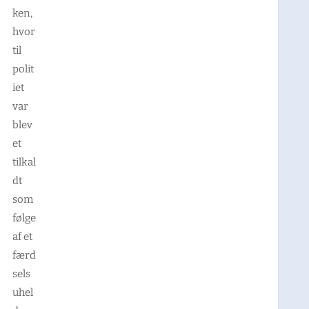
ken,
hvor
til
polit
iet
var
blev
et
tilkal
dt
som
følge
af et
færd
sels
uhel