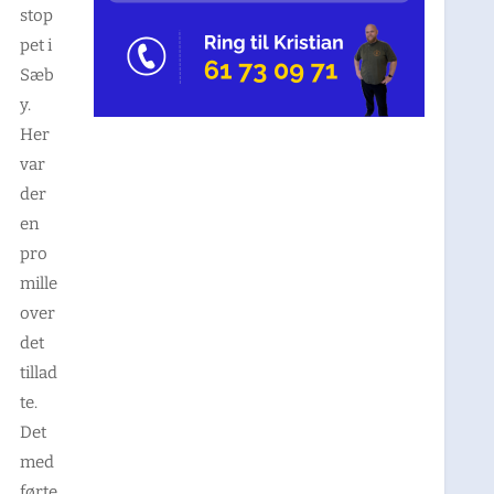
stop
pet i
Sæb
y.
Her
var
der
en
pro
mille
over
det
tillad
te.
Det
med
førte