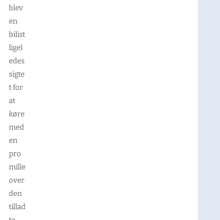
blev
en
bilist
ligel
edes
sigte
t for
at
køre
med
en
pro
mille
over
den
tillad