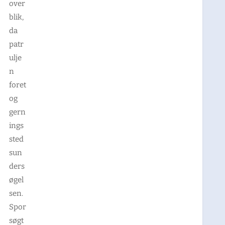
over
blik,
da
patr
ulje
n
foret
og
gern
ings
sted
sun
ders
øgel
sen.
Spor
søgt