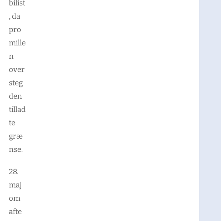
bilist
, da
pro
mille
n
over
steg
den
tillad
te
græ
nse.
28.
maj
om
afte