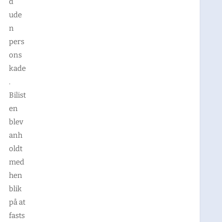
d
ude
n
pers
ons
kade
.
Bilist
en
blev
anh
oldt
med
hen
blik
på at
fasts