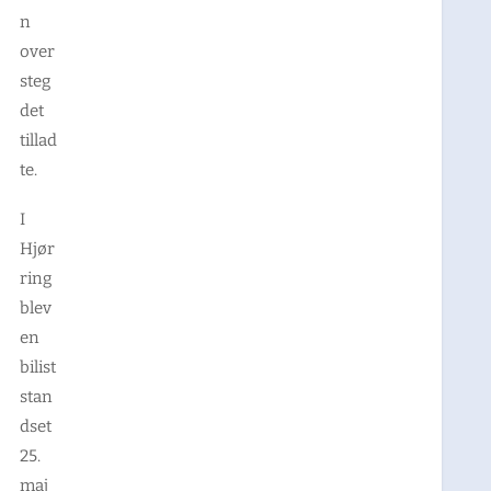
n
over
steg
det
tillad
te.
I
Hjør
ring
blev
en
bilist
stan
dset
25.
maj