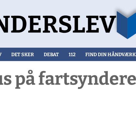
V
DET SKER
DEBAT
112
FIND DIN HÅNDVÆR
us på fartsyndere 