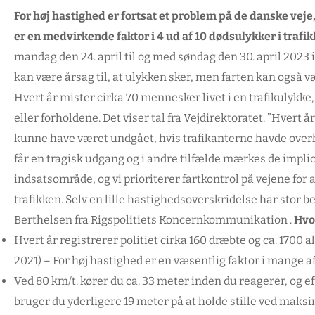
For høj hastighed er fortsat et problem på de danske veje, 
er en medvirkende faktor i 4 ud af 10 dødsulykker i trafik
mandag den 24. april til og med søndag den 30. april 2023
kan være årsag til, at ulykken sker, men farten kan også vær
Hvert år mister cirka 70 mennesker livet i en trafikulykke, h
eller forholdene. Det viser tal fra Vejdirektoratet.
”Hvert år
kunne have været undgået, hvis trafikanterne havde overho
får en tragisk udgang og i andre tilfælde mærkes de implice
indsatsområde, og vi prioriterer fartkontrol på vejene for 
trafikken. Selv en lille hastighedsoverskridelse har stor
Berthelsen fra Rigspolitiets Koncernkommunikation .
Hvo
Hvert år registrerer politiet cirka 160 dræbte og ca. 1700 
2021) – For høj hastighed er en væsentlig faktor i mange af
Ved 80 km/t. kører du ca. 33 meter inden du reagerer, og eft
bruger du yderligere 19 meter på at holde stille ved maksi