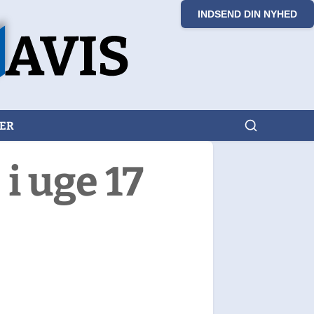
INDSEND DIN NYHED
KER
i uge 17