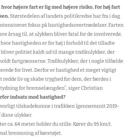
hvor højere fart er lig med højere risiko. For høj fart
ken.
Størstedelen af landets politikredse har fra i dag
 intensiveret fokus på hastighedsovertrædelser. Farten
e årsag til, at ulykken bliver fatal for de involverede.
vor hastigheden er for høj i forhold til det tilladte
 bliver politiet kaldt ud til mange trafikulykker, der
ldt fartgrænserne. Trafikulykker, der i nogle tilfælde
rede for livet. Derfor er hastighed et meget vigtigt
at redde liv og skabe tryghed for dem, der færdes i
 betydning for bremselængden”
, siger Christian
rfor indsats mod hastighed?
alvorligt tilskadekomne i trafikken (gennemsnit 2019-
 disse ulykker.
er ca. 64 meter holder du stille. Kører du 95 km/t.
mal bremsning af køretøjet.