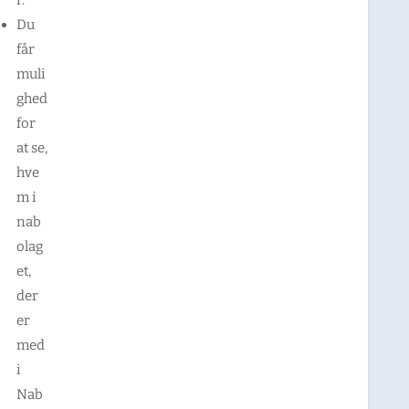
r.
Du
får
muli
ghed
for
at se,
hve
m i
nab
olag
et,
der
er
med
i
Nab