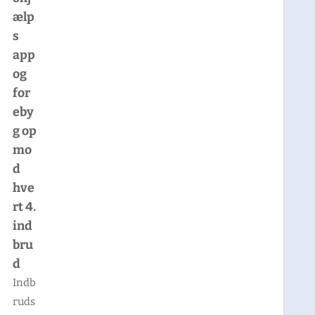
ælp
s
app
og
for
eby
g op
mo
d
hve
rt 4.
ind
bru
d
Indb
ruds