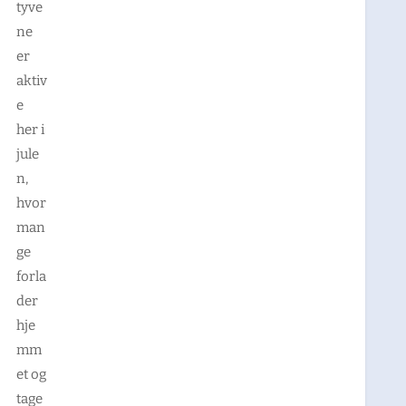
tyve
ne
er
aktiv
e
her i
jule
n,
hvor
man
ge
forla
der
hje
mm
et og
tage