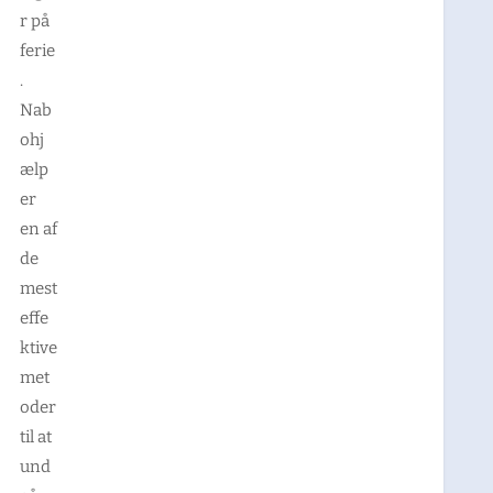
r på
ferie
.
Nab
ohj
ælp
er
en af
de
mest
effe
ktive
met
oder
til at
und