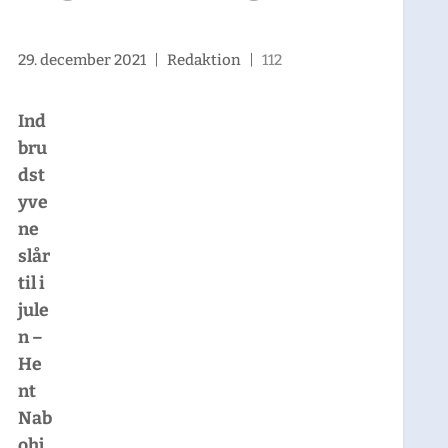
29. december 2021
|
Redaktion
|
112
Ind
bru
dst
yve
ne
slår
til i
jule
n –
He
nt
Nab
ohj