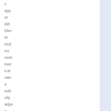
s
app
er
det
blev
et
end
nu
nem
mer
e at
vær
e
nab
ohj
ælpe