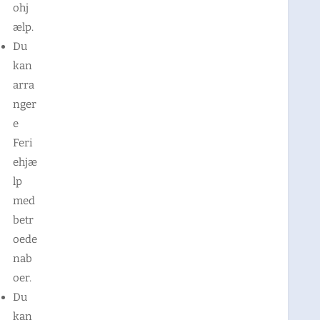
ohj
ælp.
Du
kan
arra
nger
e
Feri
ehjæ
lp
med
betr
oede
nab
oer.
Du
kan