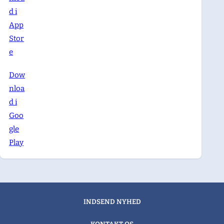
d i
App
Stor
e
Dow
nloa
d i
Goo
gle
Play
INDSEND NYHED