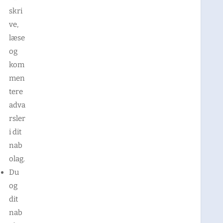
skri
ve,
læse
og
kom
men
tere
adva
rsler
i dit
nab
olag.
Du
og
dit
nab