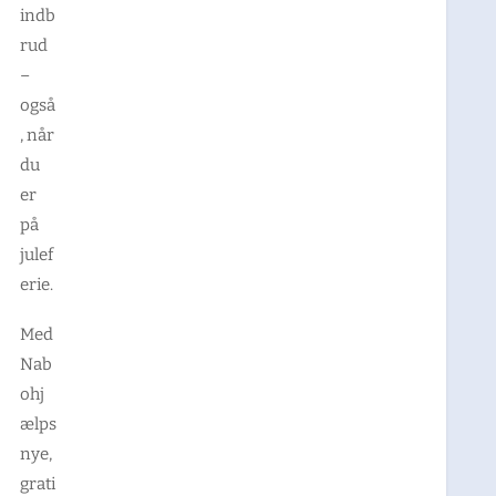
indb
rud
–
også
, når
du
er
på
julef
erie.
Med
Nab
ohj
ælps
nye,
grati