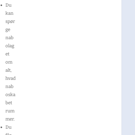
Du
kan
spør
ge
nab
olag
et
om
alt,
hvad
nab
oska
bet
rum
mer.
Du