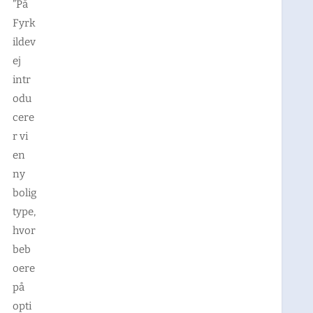
”På
Fyrk
ildev
ej
intr
odu
cere
r vi
en
ny
bolig
type,
hvor
beb
oere
på
opti