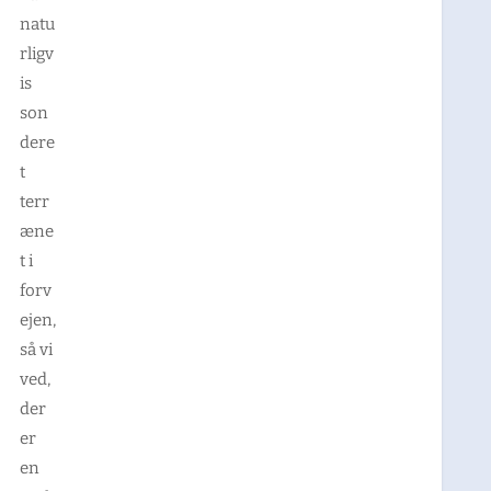
natu
rligv
is
son
dere
t
terr
æne
t i
forv
ejen,
så vi
ved,
der
er
en