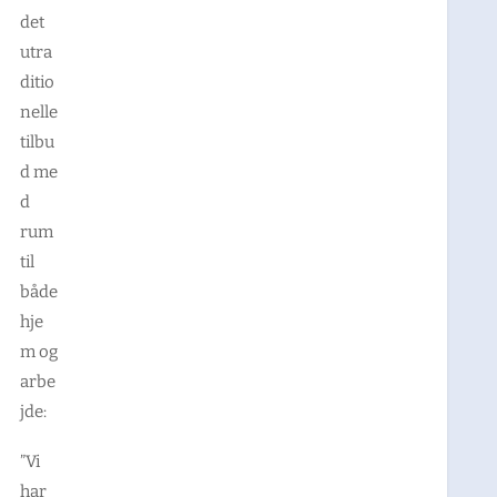
det
utra
ditio
nelle
tilbu
d me
d
rum
til
både
hje
m og
arbe
jde:
”Vi
har