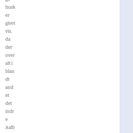
husk
er
givet
vis,
da
der
over
alt i
blan
dt
and
et
det
indr
e
Aalb