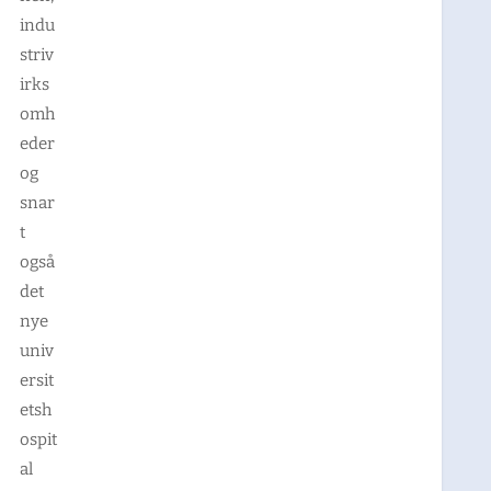
indu
striv
irks
omh
eder
og
snar
t
også
det
nye
univ
ersit
etsh
ospit
al