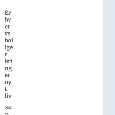
Er
hv
er
vs
bol
ige
r
bri
ng
er
ny
t
liv
Man
ge