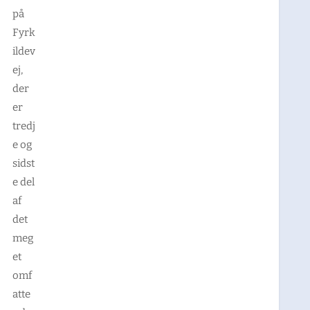
på
Fyrk
ildev
ej,
der
er
tredj
e og
sidst
e del
af
det
meg
et
omf
atte