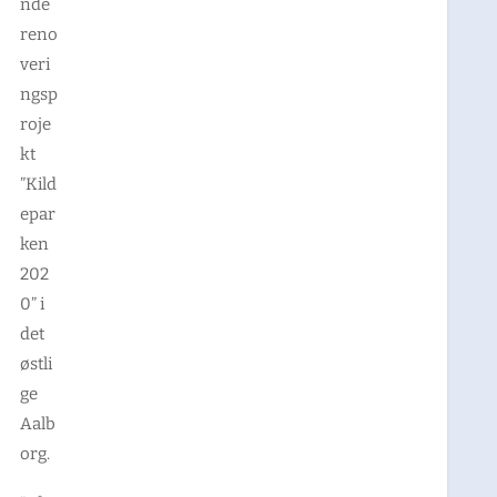
nde
reno
veri
ngsp
roje
kt
”Kild
epar
ken
202
0” i
det
østli
ge
Aalb
org.