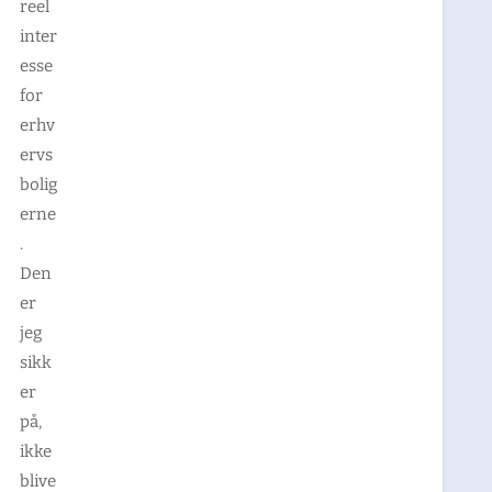
reel
inter
esse
for
erhv
ervs
bolig
erne
.
Den
er
jeg
sikk
er
på,
ikke
blive