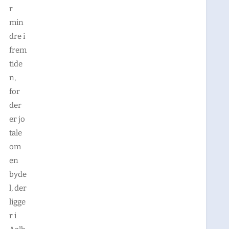
r
min
dre i
frem
tide
n,
for
der
er jo
tale
om
en
byde
l, der
ligge
r i