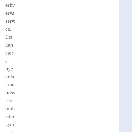
erhv
ervs
servi
ce.
Det
kan
vær
e
nye
enke
ltma
ndsv
irks
omh
eder
igan