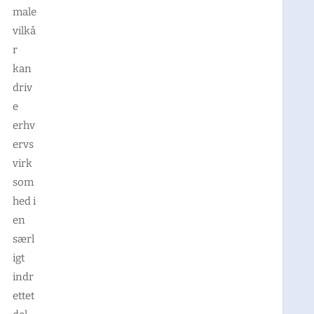
male
vilkå
r
kan
driv
e
erhv
ervs
virk
som
hed i
en
særl
igt
indr
ettet