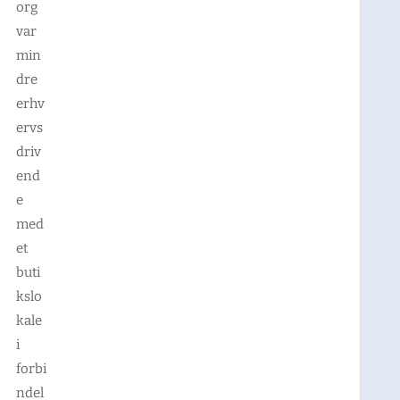
org
var
min
dre
erhv
ervs
driv
end
e
med
et
buti
kslo
kale
i
forbi
ndel