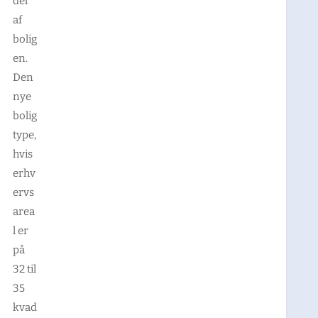
del
af
bolig
en.
Den
nye
bolig
type,
hvis
erhv
ervs
area
l er
på
32 til
35
kvad