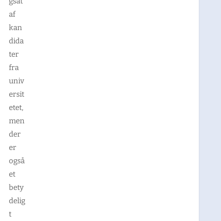
gsat
af
kan
dida
ter
fra
univ
ersit
etet,
men
der
er
også
et
bety
delig
t