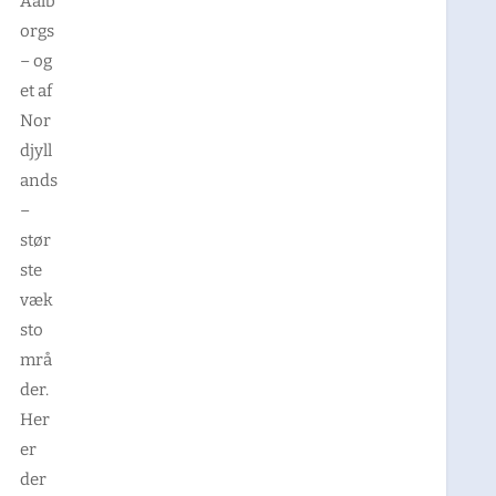
Aalb
orgs
– og
et af
Nor
djyll
ands
–
stør
ste
væk
sto
mrå
der.
Her
er
der