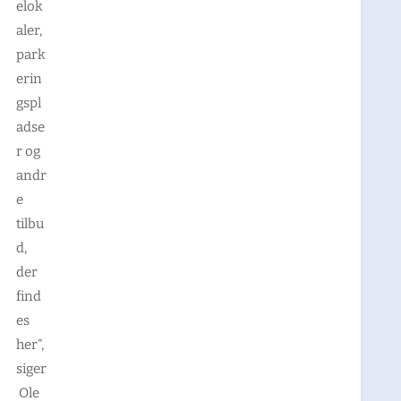
elok
aler,
park
erin
gspl
adse
r og
andr
e
tilbu
d,
der
find
es
her”,
siger
Ole