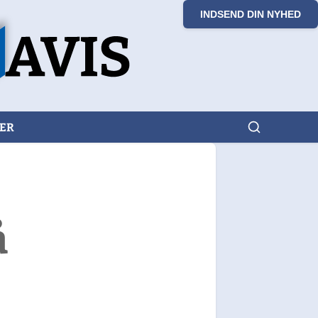
INDSEND DIN NYHED
KER
å