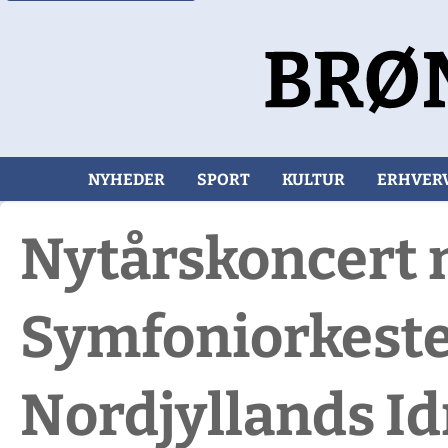
NYHEDER
SPORT
KULTUR
ERHVER
Nytårskoncert 
Symfoniorkeste
Nordjyllands I