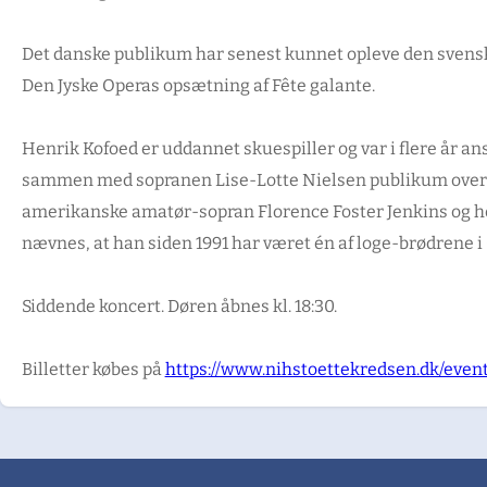
Det danske publikum har senest kunnet opleve den svens
Den Jyske Operas opsætning af Fête galante.
Henrik Kofoed er uddannet skuespiller og var i flere år ans
sammen med sopranen Lise-Lotte Nielsen publikum over h
amerikanske amatør-sopran Florence Foster Jenkins og hend
nævnes, at han siden 1991 har været én af loge-brødrene 
Siddende koncert. Døren åbnes kl. 18:30.
Billetter købes på
https://www.nihstoettekredsen.dk/event