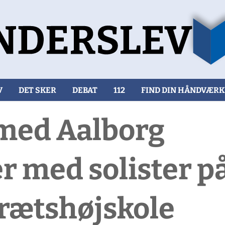
V
DET SKER
DEBAT
112
FIND DIN HÅNDVÆR
med Aalborg
r med solister p
drætshøjskole