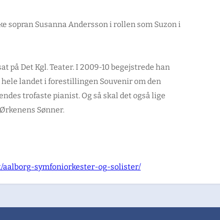
ke sopran Susanna Andersson i rollen som Suzon i
at på Det Kgl. Teater. I 2009-10 begejstrede han
ele landet i forestillingen Souvenir om den
es trofaste pianist. Og så skal det også lige
i Ørkenens Sønner.
/aalborg-symfoniorkester-og-solister/