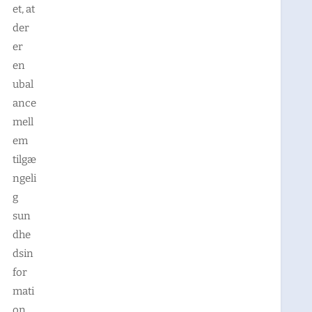
et, at
der
er
en
ubal
ance
mell
em
tilgæ
ngeli
g
sun
dhe
dsin
for
mati
on