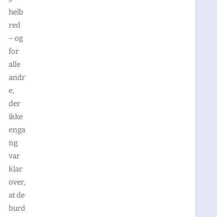
helb
red
– og
for
alle
andr
e,
der
ikke
enga
ng
var
klar
over,
at de
burd