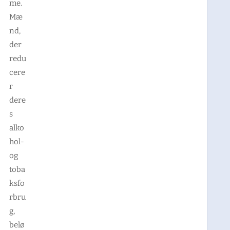
me.
Mæ
nd,
der
redu
cere
r
dere
s
alko
hol-
og
toba
ksfo
rbru
g,
belø