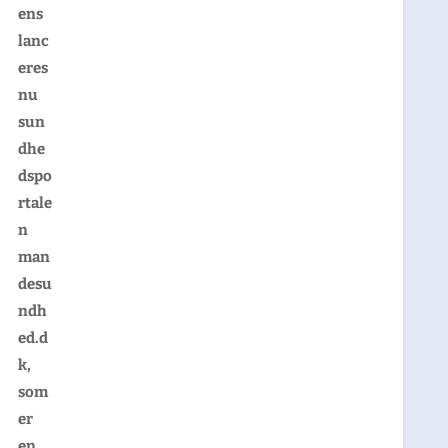
ens
lanc
eres
nu
sun
dhe
dspo
rtale
n
man
desu
ndh
ed.d
k,
som
er
en