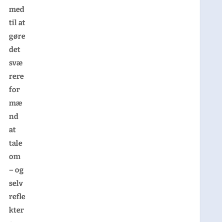
med
til at
gøre
det
svæ
rere
for
mæ
nd
at
tale
om
– og
selv
refle
kter