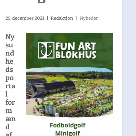
29. december 2021
|
Redaktion
|
Nyheder
Ny
su
nd
he
ds
po
rta
l
for
m
æn
d
af