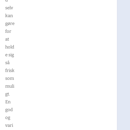
d
selv
kan
gøre
for
at
hold
e sig
så
frisk
som
muli
gt.
En
god
og
vari