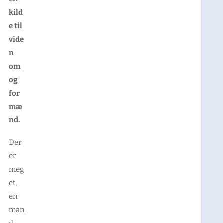
kild
e til
vide
n
om
og
for
mæ
nd.
Der
er
meg
et,
en
man