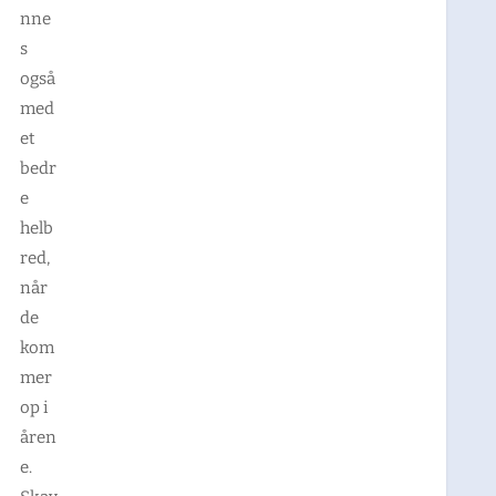
nne
s
også
med
et
bedr
e
helb
red,
når
de
kom
mer
op i
åren
e.