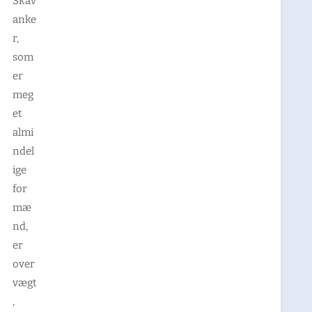
Skav
anke
r,
som
er
meg
et
almi
ndel
ige
for
mæ
nd,
er
over
vægt
,