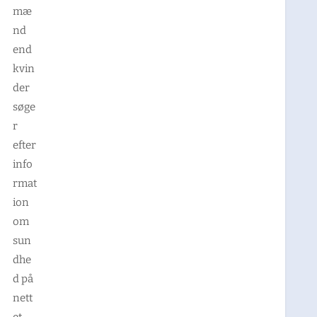
mæ
nd
end
kvin
der
søge
r
efter
info
rmat
ion
om
sun
dhe
d på
nett
et,