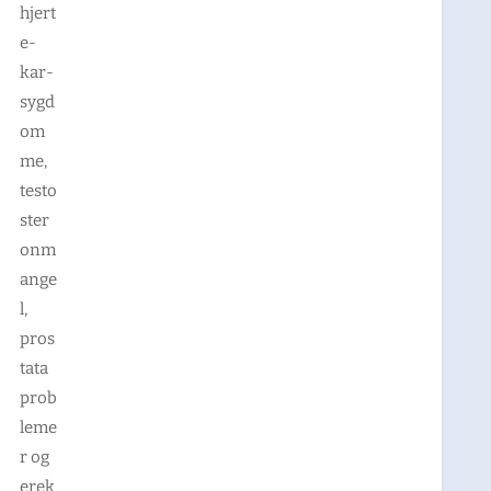
hjert
e-
kar-
sygd
om
me,
testo
ster
onm
ange
l,
pros
tata
prob
leme
r og
erek