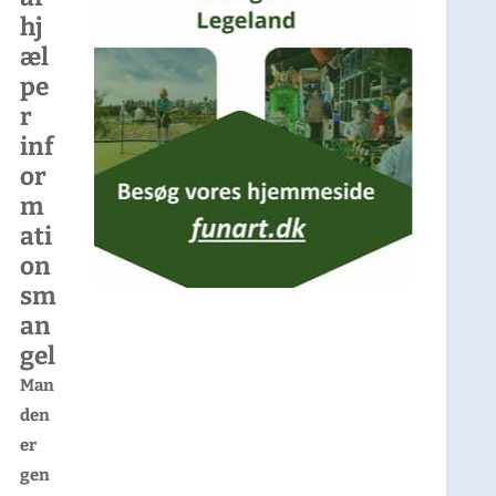
hj
æl
pe
r
inf
or
m
ati
on
sm
an
gel
Man
den
er
gen