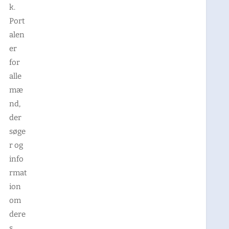
k.
Port
alen
er
for
alle
mæ
nd,
der
søge
r og
info
rmat
ion
om
dere
s