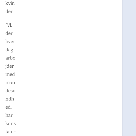
kvin
der.
”Vi,
der
hver
dag
arbe
jder
med
man
desu
ndh
ed,
har
kons
tater