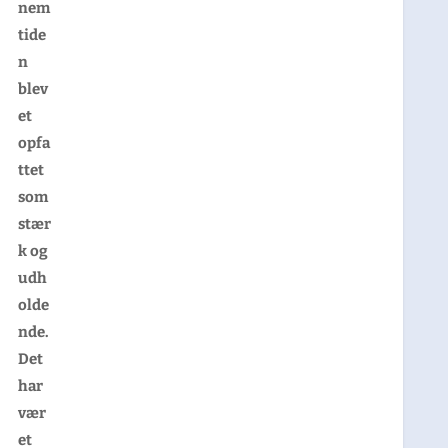
nem
tide
n
blev
et
opfa
ttet
som
stær
k og
udh
olde
nde.
Det
har
vær
et