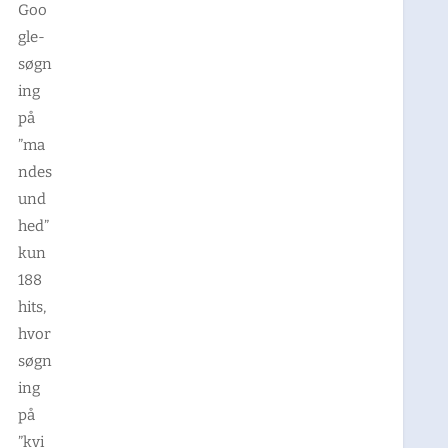
Goo
gle-
søgn
ing
på
”ma
ndes
und
hed”
kun
188
hits,
hvor
søgn
ing
på
”kvi