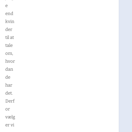
e
end
kvin
der
til at
tale
om,
hvor
dan
de
har
det.
Derf
or
vælg
er vi