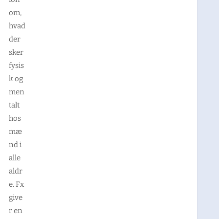
om,
hvad
der
sker
fysis
k og
men
talt
hos
mæ
nd i
alle
aldr
e. Fx
give
r en