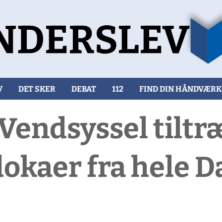
V
DET SKER
DEBAT
112
FIND DIN HÅNDVÆR
Vendsyssel tilt
dokaer fra hele 