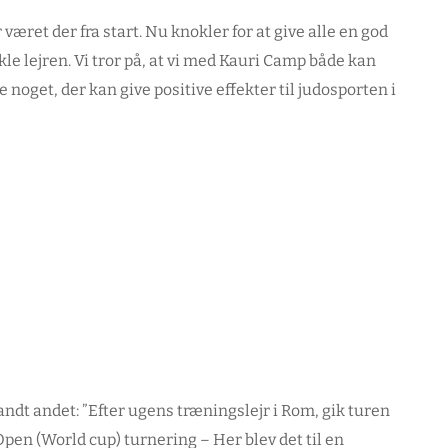
 været der fra start. Nu knokler for at give alle en god
ikle lejren. Vi tror på, at vi med Kauri Camp både kan
 noget, der kan give positive effekter til judosporten i
ndt andet: ”
Efter ugens træningslejr i Rom, gik turen
pen (World cup) turnering – Her blev det til en