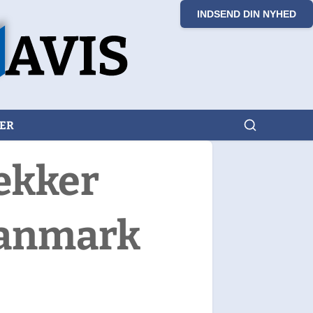
INDSEND DIN NYHED
KER
rækker
Danmark