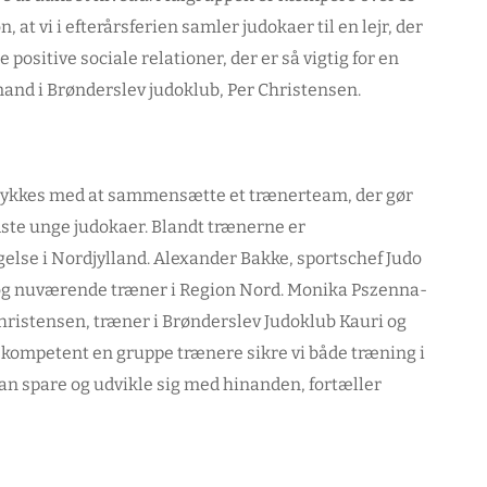
n, at vi i efterårsferien samler judokaer til en lejr, der
ositive sociale relationer, der er så vigtig for en
mand i Brønderslev judoklub, Per Christensen.
et lykkes med at sammensætte et trænerteam, der gør
dste unge judokaer. Blandt trænerne er
else i Nordjylland. Alexander Bakke, sportschef Judo
 nuværende træner i Region Nord. Monika Pszenna-
hristensen, træner i Brønderslev Judoklub Kauri og
 kompetent en gruppe trænere sikre vi både træning i
kan spare og udvikle sig med hinanden, fortæller