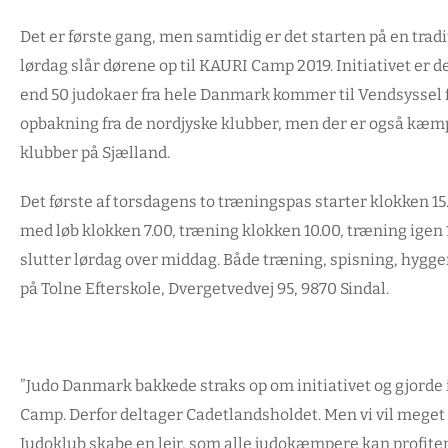
Det er første gang, men samtidig er det starten på en tradi
lørdag slår dørene op til KAURI Camp 2019. Initiativet er d
end 50 judokaer fra hele Danmark kommer til Vendsyssel f
opbakning fra de nordjyske klubber, men der er også kæmp
klubber på Sjælland.
Det første af torsdagens to træningspas starter klokken 
med løb klokken 7.00, træning klokken 10.00, træning igen
slutter lørdag over middag. Både træning, spisning, hyg
på Tolne Efterskole, Dvergetvedvej 95, 9870 Sindal.
”Judo Danmark bakkede straks op om initiativet og gjorde i
Camp. Derfor deltager Cadetlandsholdet. Men vi vil mege
Judoklub skabe en lejr, som alle judokæmpere kan profit