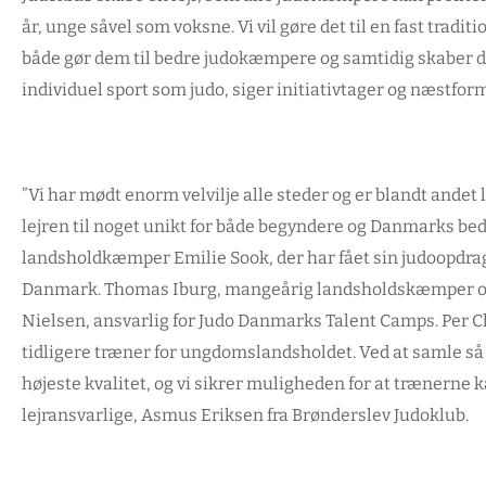
år, unge såvel som voksne. Vi vil gøre det til en fast traditio
både gør dem til bedre judokæmpere og samtidig skaber de p
individuel sport som judo, siger initiativtager og næstfor
”Vi har mødt enorm velvilje alle steder og er blandt and
lejren til noget unikt for både begyndere og Danmarks be
landsholdkæmper Emilie Sook, der har fået sin judoopdrag
Danmark. Thomas Iburg, mangeårig landsholdskæmper og
Nielsen, ansvarlig for Judo Danmarks Talent Camps. Per C
tidligere træner for ungdomslandsholdet. Ved at samle så
højeste kvalitet, og vi sikrer muligheden for at trænerne 
lejransvarlige, Asmus Eriksen fra Brønderslev Judoklub.