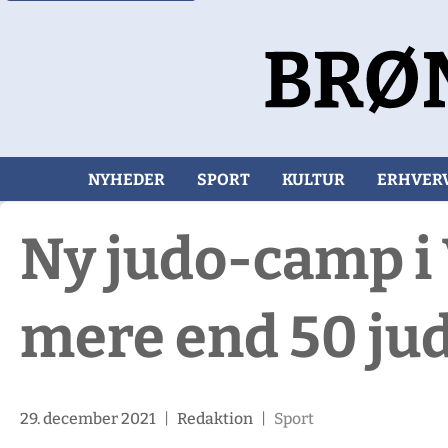
NYHEDER
SPORT
KULTUR
ERHVER
Ny judo-camp i 
mere end 50 ju
29. december 2021
|
Redaktion
|
Sport