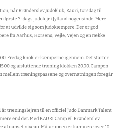
tion, når Brønderslev Judoklub, Kauri, torsdag til
en første 3-dags judolejr i Jylland nogensinde. Mere
or at udvikle sig som judokæmpere. Der er god
ere fra Aarhus, Horsens, Vejle, Vejen og en række
15.00. Fredag knokler kæmperne igennem. Det starter
 15.00 og afsluttende træning klokken 20.00. Campen
gen mellem træningspassene og overnatningen foregår
 år træningslejren til en officiel Judo Danmark Talent
t mere end det. Med KAURI Camp vil Brønderslev
ere af uanset niveau. Målgruppen er kæmpere over 10