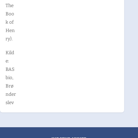
The
Boo
k of
Hen
ry).
Kild
e:
BAS
bio,
Brø
nder
slev