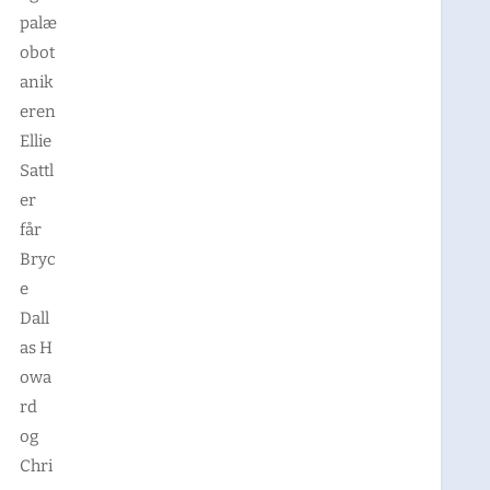
palæ
obot
anik
eren
Ellie
Sattl
er
får
Bryc
e
Dall
as H
owa
rd
og
Chri