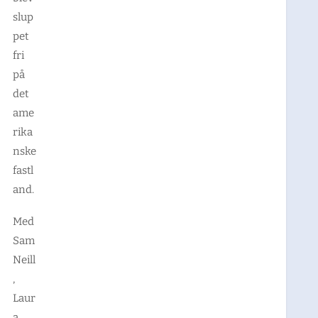
slup
pet
fri
på
det
ame
rika
nske
fastl
and.
Med
Sam
Neill
,
Laur
a