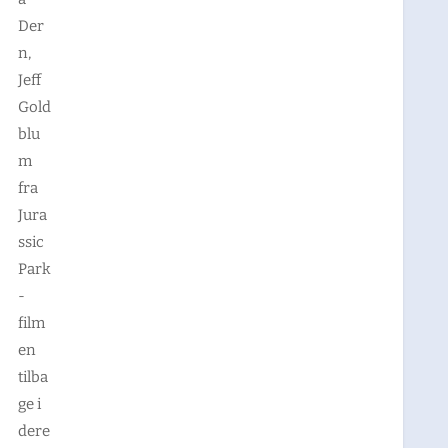
Der
n,
Jeff
Gold
blu
m
fra
Jura
ssic
Park
-
film
en
tilba
ge i
dere