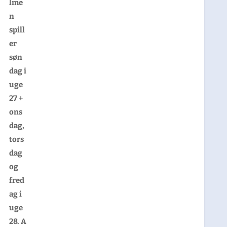
lme
n
spill
er
søn
dag i
uge
27 +
ons
dag,
tors
dag
og
fred
ag i
uge
28. A