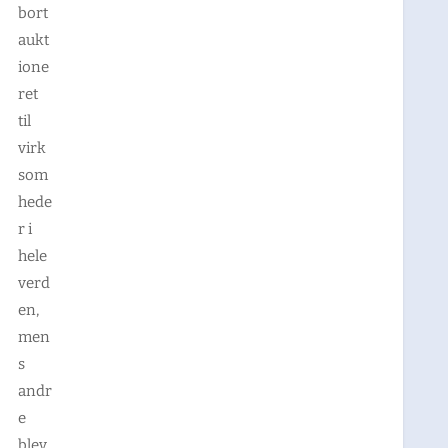
bort
aukt
ione
ret
til
virk
som
hede
r i
hele
verd
en,
men
s
andr
e
blev