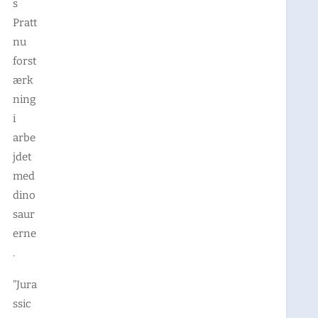
s
Pratt
nu
forst
ærk
ning
i
arbe
jdet
med
dino
saur
erne
.
”Jura
ssic