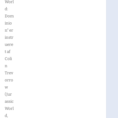
Worl
d:
Dom
inio
n” er
instr
uere
t af
Coli
n
Trev
orro
w
(Jur
assic
Worl
d,