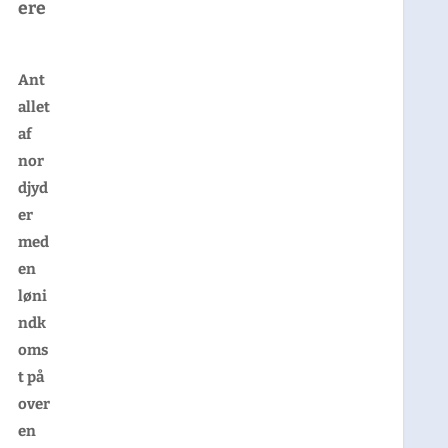
ere
Ant
allet
af
nor
djyd
er
med
en
løni
ndk
oms
t på
over
en