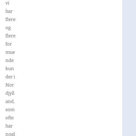
vi
har
flere
og
flere
for
mue
nde
kun
der i
Nor
djyll
and,
som
ofte
har
nogl