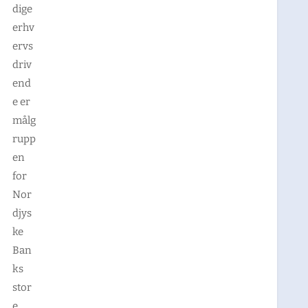
dige
erhv
ervs
driv
end
e er
målg
rupp
en
for
Nor
djys
ke
Ban
ks
stor
e