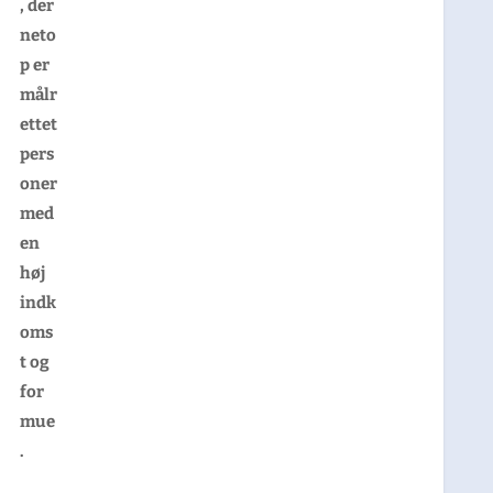
, der
neto
p er
målr
ettet
pers
oner
med
en
høj
indk
oms
t og
for
mue
.