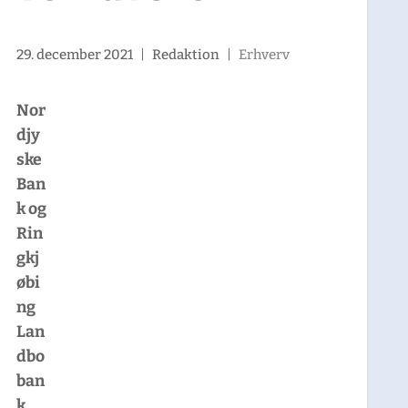
29. december 2021
|
Redaktion
|
Erhverv
Nor
djy
ske
Ban
k og
Rin
gkj
øbi
ng
Lan
dbo
ban
k