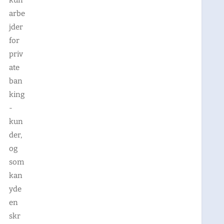
kun
arbe
jder
for
priv
ate
ban
king
-
kun
der,
og
som
kan
yde
en
skr