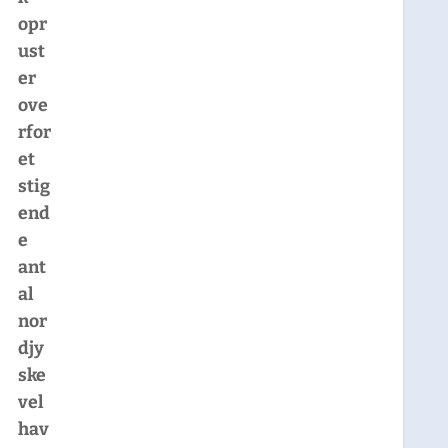
opr
ust
er
ove
rfor
et
stig
end
e
ant
al
nor
djy
ske
vel
hav