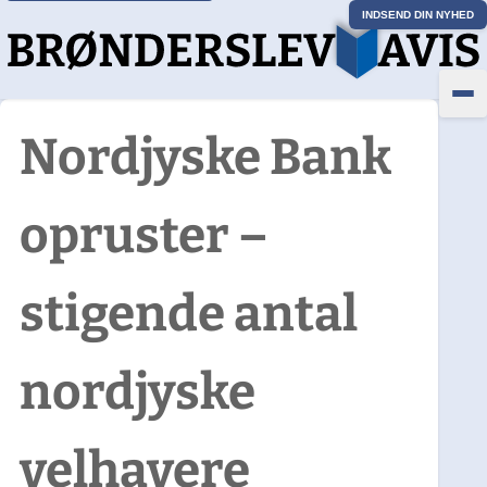
INDSEND DIN NYHED
Nordjyske Bank
opruster –
stigende antal
nordjyske
velhavere