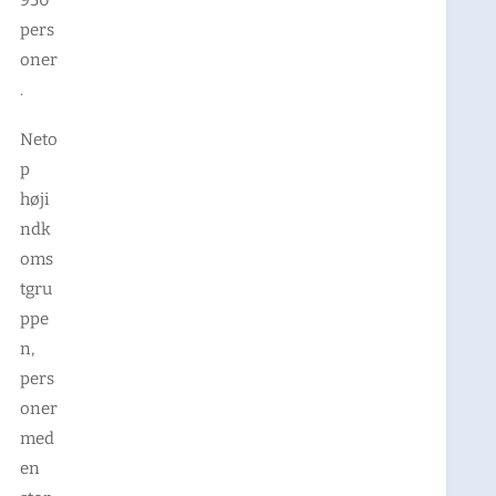
pers
oner
.
Neto
p
høji
ndk
oms
tgru
ppe
n,
pers
oner
med
en