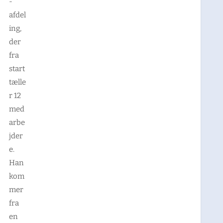
-
afdel
ing,
der
fra
start
tælle
r 12
med
arbe
jder
e.
Han
kom
mer
fra
en