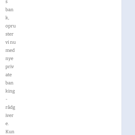
s
ban
k,
opru
ster
vi nu
med
nye
priv
ate
ban
king
-
rådg
iver
e.
Kun