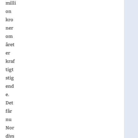
milli
on
kro
ner
om
året
er
kraf
tigt
stig
end
e.
Det
får
nu
Nor
djys