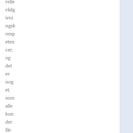
relle
rådg
ivni
ngsk
omp
eten
cer,
og
det
er
nog
et,
som
alle
kun
der
får