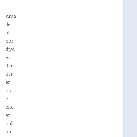
Anta
llet
af
nor
djyd
er,
der
tjen
er
mer
e
end
en
milli
on