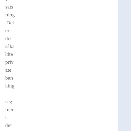
sats
ning
. Det
er
det
såka
ldte
priv
ate
ban
king
-
seg
men
t,
der