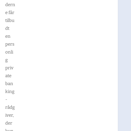
dern
e får
tilbu
dt
en
pers
onli
g
priv
ate
ban
king
-
rådg
iver,
der