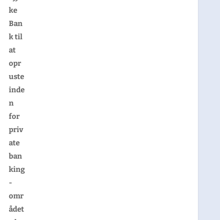
ke
Ban
k til
at
opr
uste
inde
n
for
priv
ate
ban
king
-
omr
ådet