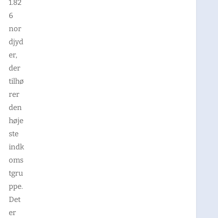
1.82
6
nor
djyd
er,
der
tilhø
rer
den
høje
ste
indk
oms
tgru
ppe.
Det
er