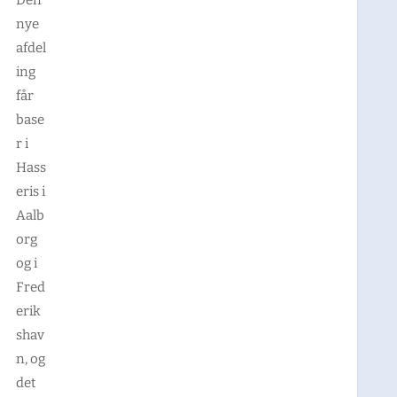
Den
nye
afdel
ing
får
base
r i
Hass
eris i
Aalb
org
og i
Fred
erik
shav
n, og
det