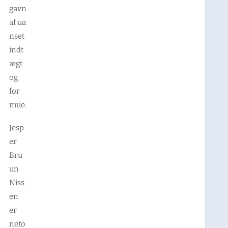
gavn
af
ua
nset
indt
ægt
og
for
mue.
Jesp
er
Bru
un
Niss
en
er
neto