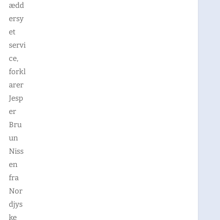
ædd
ersy
et
servi
ce
,
forkl
arer
Jesp
er
Bru
un
Niss
en
fra
Nor
djys
ke