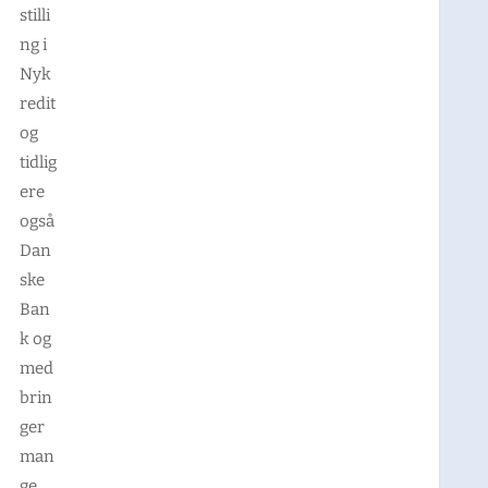
stilli
ng i
Nyk
redit
og
tidlig
ere
også
Dan
ske
Ban
k og
med
brin
ger
man
ge