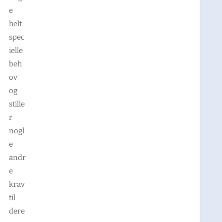
e
helt
spec
ielle
beh
ov
og
stille
r
nogl
e
andr
e
krav
til
dere