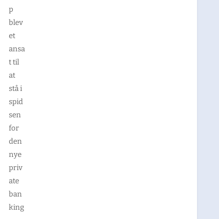
p
blev
et
ansa
t til
at
stå i
spid
sen
for
den
nye
priv
ate
ban
king