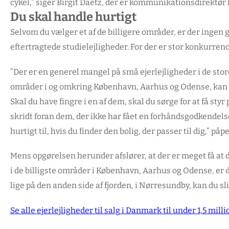
cykel,” siger Birgit Daetz, der er kommunikationsdirektør 
Du skal handle hurtigt
Selvom du vælger et af de billigere områder, er der ingen ga
eftertragtede studielejligheder. For der er stor konkurren
”Der er en generel mangel på små ejerlejligheder i de store 
områder i og omkring København, Aarhus og Odense, kan du 
Skal du have fingre i en af dem, skal du sørge for at få st
skridt foran dem, der ikke har fået en forhåndsgodkendelse p
hurtigt til, hvis du finder den bolig, der passer til dig,” påp
Mens opgørelsen herunder afslører, at der er meget få at de
i de billigste områder i København, Aarhus og Odense, er d
lige på den anden side af fjorden, i Nørresundby, kan du 
Se alle ejerlejligheder til salg i Danmark til under 1,5 mill