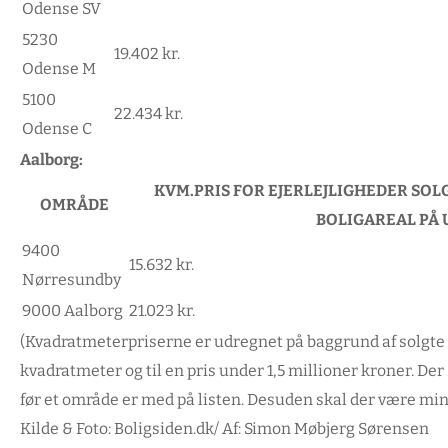
Odense SV
5230
19.402 kr.
Odense M
5100
22.434 kr.
Odense C
Aalborg:
KVM.PRIS FOR EJERLEJLIGHEDER SOLGT
OMRÅDE
BOLIGAREAL PÅ 
9400
15.632 kr.
Nørresundby
9000 Aalborg
21.023 kr.
(Kvadratmeterpriserne er udregnet på baggrund af solgte 
kvadratmeter og til en pris under 1,5 millioner kroner. D
før et område er med på listen. Desuden skal der være mind
Kilde & Foto: Boligsiden.dk/ Af: Simon Møbjerg Sørensen