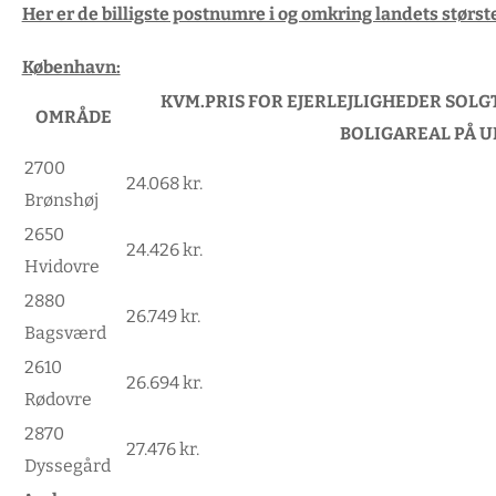
Her er de billigste postnumre i og omkring landets størst
København:
KVM.PRIS FOR EJERLEJLIGHEDER SOLGT 
OMRÅDE
BOLIGAREAL PÅ U
2700
24.068 kr.
Brønshøj
2650
24.426 kr.
Hvidovre
2880
26.749 kr.
Bagsværd
2610
26.694 kr.
Rødovre
2870
27.476 kr.
Dyssegård