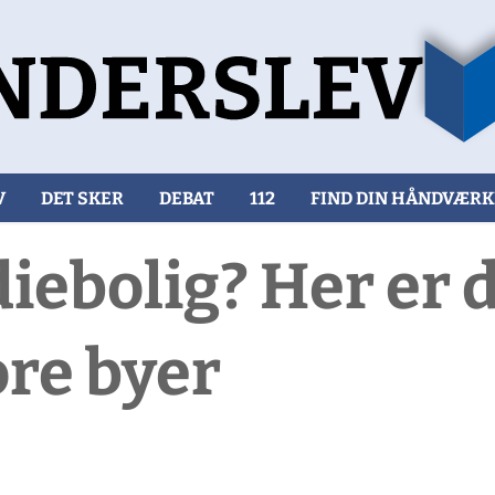
V
DET SKER
DEBAT
112
FIND DIN HÅNDVÆR
ebolig? Her er d
ore byer