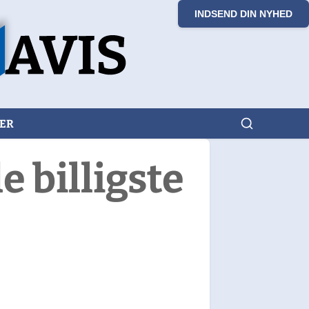
INDSEND DIN NYHED
KER
e billigste