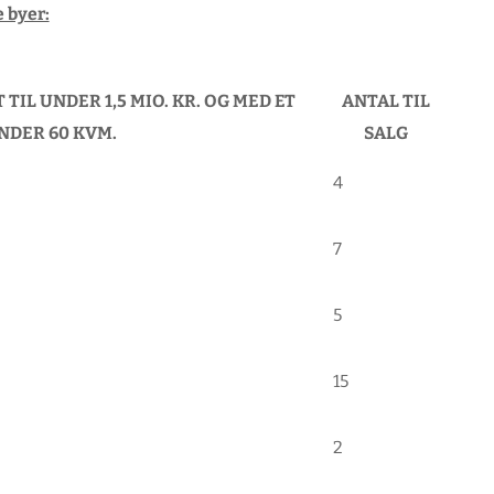
e byer:
TIL UNDER 1,5 MIO. KR. OG MED ET
ANTAL TIL
NDER 60 KVM.
SALG
4
7
5
15
2