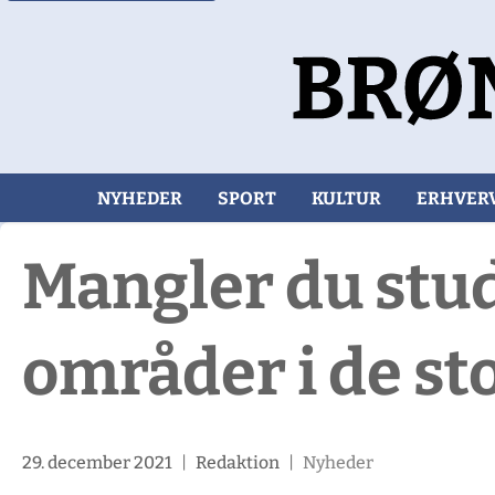
NYHEDER
SPORT
KULTUR
ERHVER
Mangler du studi
områder i de st
29. december 2021
|
Redaktion
|
Nyheder