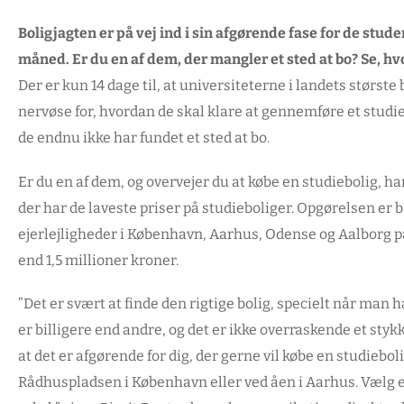
Boligjagten er på vej ind i sin afgørende fase for de stud
måned. Er du en af dem, der mangler et sted at bo? Se, hvor
Der er kun 14 dage til, at universiteterne i landets største
nervøse for, hvordan de skal klare at gennemføre et studie
de endnu ikke har fundet et sted at bo.
Er du en af dem, og overvejer du at købe en studiebolig, h
der har de laveste priser på studieboliger. Opgørelsen er
ejerlejligheder i København, Aarhus, Odense og Aalborg p
end 1,5 millioner kroner.
”Det er svært at finde den rigtige bolig, specielt når man h
er billigere end andre, og det er ikke overraskende et styk
at det er afgørende for dig, der gerne vil købe en studieboli
Rådhuspladsen i København eller ved åen i Aarhus. Vælg e