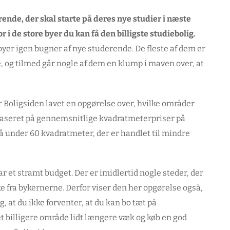
erende, der skal starte på deres nye studier i næste
 i de store byer du kan få den billigste studiebolig.
 byer igen bugner af nye studerende. De fleste af dem er
, og tilmed går nogle af dem en klump i maven over, at
ar Boligsiden lavet en opgørelse over, hvilke områder
 baseret på gennemsnitlige kvadratmeterpriser på
å under 60 kvadratmeter, der er handlet til mindre
ar et stramt budget. Der er imidlertid nogle steder, der
ke fra bykernerne. Derfor viser den her opgørelse også,
g, at du ikke forventer, at du kan bo tæt på
t billigere område lidt længere væk og køb en god