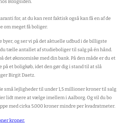
hos Boligsiden.
ranti for, at du kan rent faktisk også kan få en af de
ce om meget få boliger.
byer, og ser vi på det aktuelle udbud i de billigste
tælle antallet af studieboliger til salg på én hånd.
yr på det økonomiske med din bank. På den måde er du et
å et boligkøb, idet den gør dig i stand til at slå
eger Birgit Daetz.
 små lejligheder til under 1,5 millioner kroner til salg
er lidt mere at vælge imellem i Aalborg. Og vil du bo
slippe med cirka 5.000 kroner mindre per kvadratmeter.
ioner kroner.