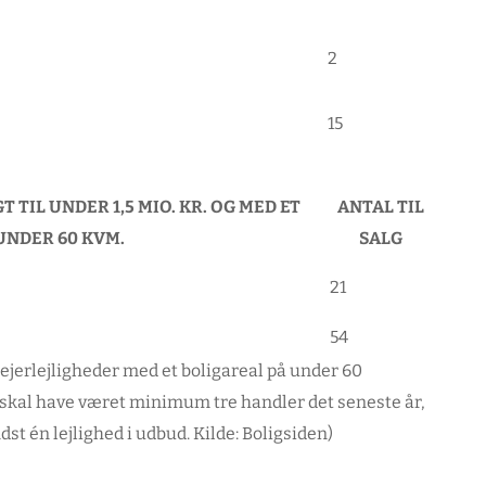
2
15
 TIL UNDER 1,5 MIO. KR. OG MED ET
ANTAL TIL
UNDER 60 KVM.
SALG
21
54
ejerlejligheder med et boligareal på under 60
er skal have været minimum tre handler det seneste år,
st én lejlighed i udbud. Kilde: Boligsiden)