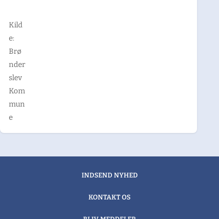
Kild
e:
Brø
nder
slev
Kom
mun
e
INDSEND NYHED
KONTAKT OS