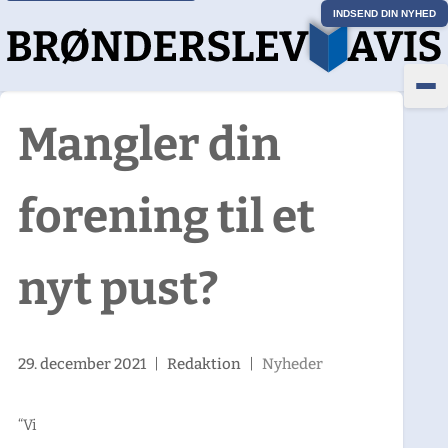
INDSEND DIN NYHED
Mangler din
forening til et
nyt pust?
29. december 2021
|
Redaktion
|
Nyheder
“Vi