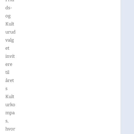
ds-
og
Kult
urud
valg
et
invit
ere
til
året
s
Kult
urko
mpa
s,
hvor