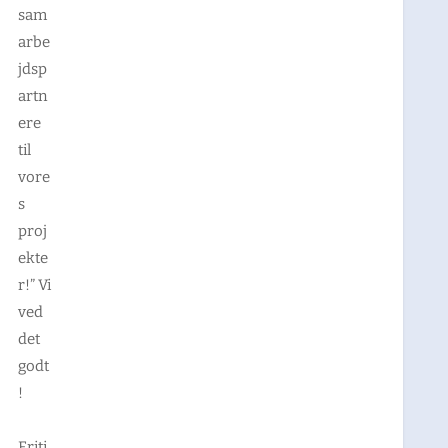
sam
arbe
jdsp
artn
ere
til
vore
s
proj
ekte
r!” Vi
ved
det
godt
!
Friti