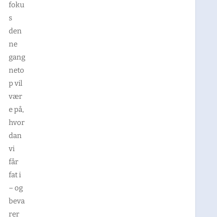
foku
s
den
ne
gang
neto
p vil
vær
e på,
hvor
dan
vi
får
fat i
– og
beva
rer