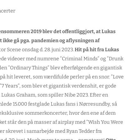
sensommeren 2019 blev det offentliggjort, at Lukas
t ikke gå pga. pandemien og aflysningen af
or Scene onsdag d. 28. juni 2023.
Hit på hit fra Lukas
vede videoer med numrene ”Criminal Minds” og ”Drunk
len ”Ordinary Things” blev efterfølgende en gigantisk
på hit leveret, som værdifulde perler på en snor. ”Love
7 Years”, som blev et gigantisk verdenshit, er gode
t Lukas Graham, som spiller Nibe 2023. Efter en
lede 15.000 festglade Lukas fans i Nørresundby, så
 eksklusive sommerkoncerter, hvor den ene af dem
ikket står den på masser af airplay med ”Wish You Were
 er skrevet i samarbejde med Ryan Tedder fra