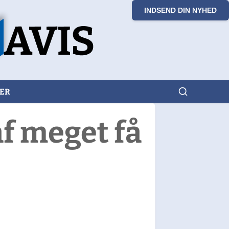
INDSEND DIN NYHED
KER
af meget få