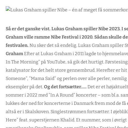
Så er det ganske vist. Lukas Graham spiller Nibe 2023. I 
Graham ville ramme Nibe Festival i 2020. Sådan skulle de
festivalen.
Nu sker det så endelig. Lukas Graham spiller St
Graham
Efter at Lukas Graham i 2011 lagde to hjemmela
In The Morning” på YouTube, så gik det hurtigt. Førstesing
katalysator for det helt store gennembrud. Herefter er hit 
Someone”, ”Mama Said” og perlen over alle perler, nemlig ”
eksempler på det.
Og det fortsætter…..
Det er et højaktuel
sommer i 2022 med ”In A Round” koncerter – som bl.a. sam
lukkes der ned for koncerterne i Danmark frem mod de få
altså er i Skalskoven. Singlestrømmen fortsætter. I øjebl
Here” feat. superstjernen Khalid. Et nummer, som i øvrigt