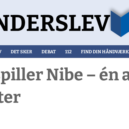
V
DET SKER
DEBAT
112
FIND DIN HÅNDVÆR
iller Nibe – én 
ter