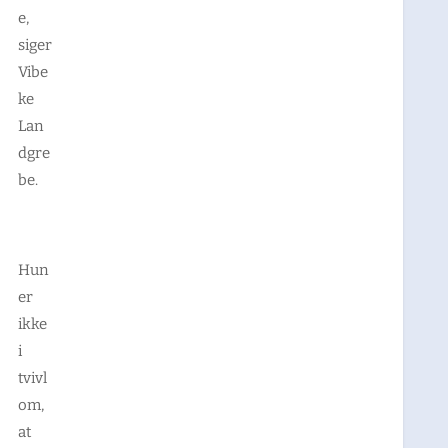
e,
siger
Vibe
ke
Lan
dgre
be.
Hun
er
ikke
i
tvivl
om,
at