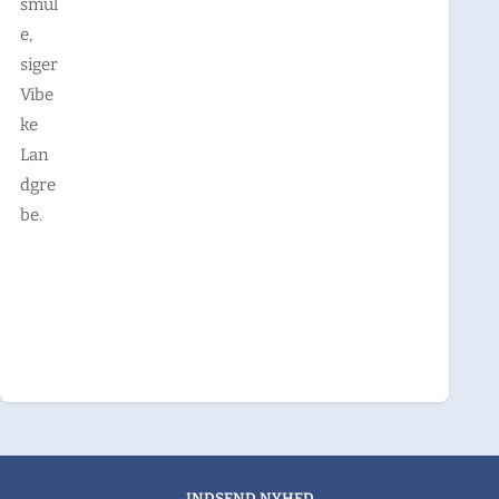
smul
e,
siger
Vibe
ke
Lan
dgre
be.
INDSEND NYHED