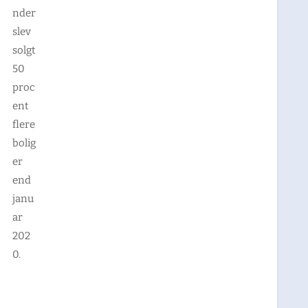
nder
slev
solgt
50
proc
ent
flere
bolig
er
end
janu
ar
202
0.