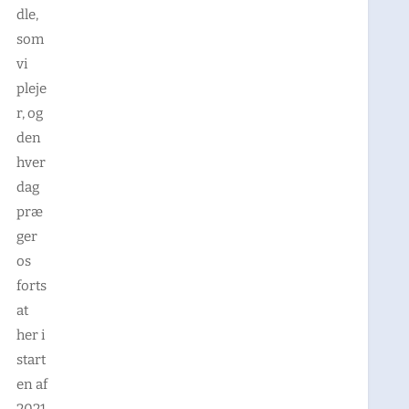
dle,
som
vi
pleje
r, og
den
hver
dag
præ
ger
os
forts
at
her i
start
en af
2021