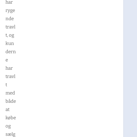
har
ryge
nde
travl
t, og
kun
dern
e
har
travl
t
med
både
at
købe
og
sælg