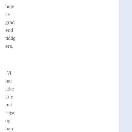
høje
re
grad
end
tidlig
ere.
-Vi
har
ikke
kun
net
rejse
og
han