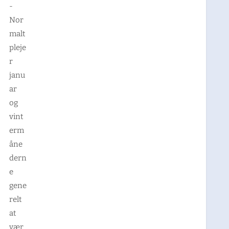
-
Nor
malt
pleje
r
janu
ar
og
vint
erm
åne
dern
e
gene
relt
at
vær