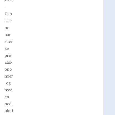
.
Dan
sker
ne
har
stær
ke
priv
atøk
ono
mier
, og
med
en
nedl
ukni