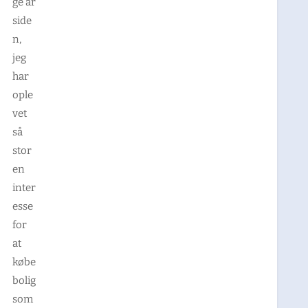
ge år
side
n,
jeg
har
ople
vet
så
stor
en
inter
esse
for
at
købe
bolig
som