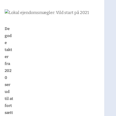
De
god
e
takt
er
fra
202
0
ser
ud
til at
fort
sætt