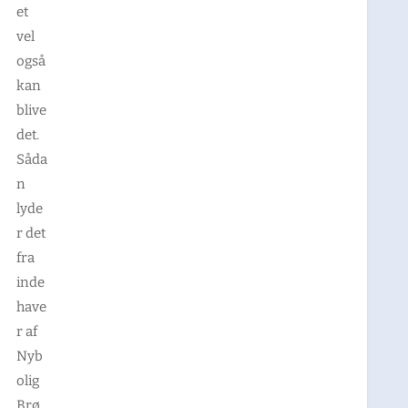
et
vel
også
kan
blive
det.
Såda
n
lyde
r det
fra
inde
have
r af
Nyb
olig
Brø