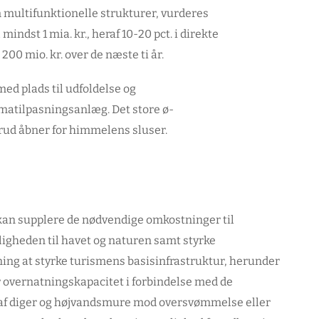
m multifunktionelle strukturer, vurderes
indst 1 mia. kr., heraf 10-20 pct. i direkte
00 mio. kr. over de næste ti år.
ed plads til udfoldelse og
matilpasningsanlæg. Det store ø-
rud åbner for himmelens sluser.
kan supplere de nødvendige omkostninger til
igheden til havet og naturen samt styrke
ning at styrke turismens basisinfrastruktur, herunder
 overnatningskapacitet i forbindelse med de
 af diger og højvandsmure mod oversvømmelse eller