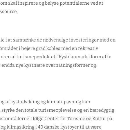
om skal inspirere og belyse potentialerne ved at
essource.
iale i at samtænke de nødvendige investeringer med en
tområder i højere grad kobles med en rekreativ
liteten af turismeproduktet i Kystdanmark i form af fx
ske endda nye kystnære overnatningsformer og
 af kystudvikling og klimatilpasning kan
 styrke den totale turismeoplevelse og en bæredygtig
kystområderne. Ifølge Center for Turisme og Kultur på
og klimasikring i 40 danske kystbyer til at være