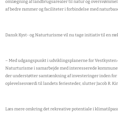
omlægning af landbrugsarealer til natur og oversvømmel
af bedre rammer og faciliteter i forbindelse med naturbas
Dansk Kyst- og Naturturisme vil nu tage initiativ til en ræ
–
Med udgangspunkt i udviklingsplanerne for Vestkysten og
Naturturisme i samarbejde med interesserede kommuner tage
der understøtter samtænkning af investeringer inden for r
oplevelsesværdi til landets feriesteder,
slutter Jacob R. K
Læs mere omkring det rekreative potentiale i klimatilpas