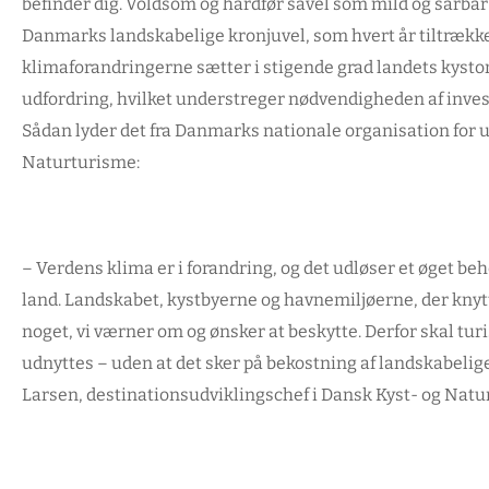
befinder dig. Voldsom og hårdfør såvel som mild og sårba
Danmarks landskabelige kronjuvel, som hvert år tiltrækker
klimaforandringerne sætter i stigende grad landets kys
udfordring, hvilket understreger nødvendigheden af invest
Sådan lyder det fra Danmarks nationale organisation for u
Naturturisme:
–
Verdens klima er i forandring, og det udløser et øget be
land. Landskabet, kystbyerne og havnemiljøerne, der knytte
noget, vi værner om og ønsker at beskytte. Derfor skal tu
udnyttes – uden at det sker på bekostning af landskabelig
Larsen, destinationsudviklingschef i Dansk Kyst- og Natu