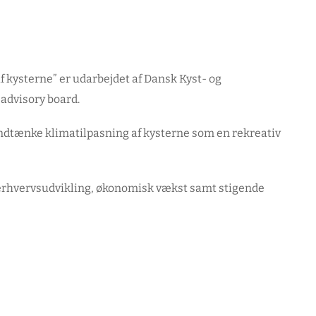
f kysterne” er udarbejdet af Dansk Kyst- og
advisory board.
 indtænke klimatilpasning af kysterne som en rekreativ
al erhvervsudvikling, økonomisk vækst samt stigende