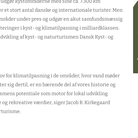
r udgør kystområderne med sine ca. 7.300 km
 et stort antal danske og internationale turister. Men
tområder under pres og udgør en akut samfundsmæssig
eringer i kyst- og klimatilpasning i milliardklassen.
dvikling af kyst- og naturturismen Dansk Kyst- og
hov for klimatilpasning i de områder, hvor vand møder
r sig dertil, er en bærende del af vores historie og
rismens potentiale som motor for lokal udvikling
e og rekreative værdier,
siger Jacob R. Kirkegaard
rturisme.