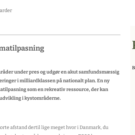
limatilpasning
områder under pres og udgør en akut samfundsmæssig
inger i milliardklassen på nationalt plan. En ny
matilpasning som en rekreativ ressource, der kan
udvikling i kystområderne.
rte afstand dertil lige meget hvor i Danmark, du