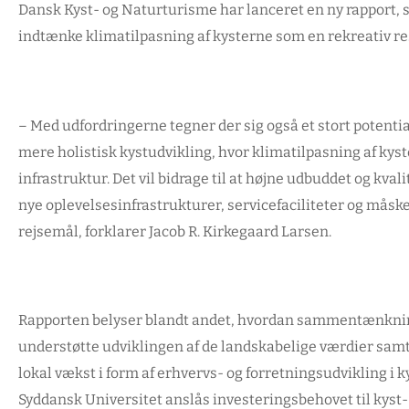
Dansk Kyst- og Naturturisme har lanceret en ny rapport, s
indtænke klimatilpasning af kysterne som en rekreativ r
–
Med udfordringerne tegner der sig også et stort potent
mere holistisk kystudvikling, hvor klimatilpasning af kys
infrastruktur. Det vil bidrage til at højne udbuddet og kva
nye oplevelsesinfrastrukturer, servicefaciliteter og må
rejsemål,
forklarer Jacob R. Kirkegaard Larsen.
Rapporten belyser blandt andet, hvordan sammentænkning
understøtte udviklingen af de landskabelige værdier samt
lokal vækst i form af erhvervs- og forretningsudvikling i 
Syddansk Universitet anslås investeringsbehovet til kyst- 