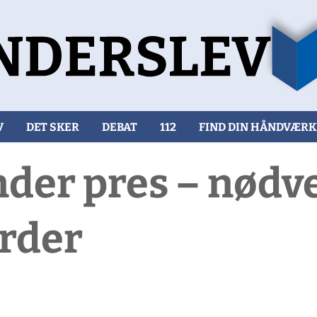
V
DET SKER
DEBAT
112
FIND DIN HÅNDVÆR
der pres – nødve
arder