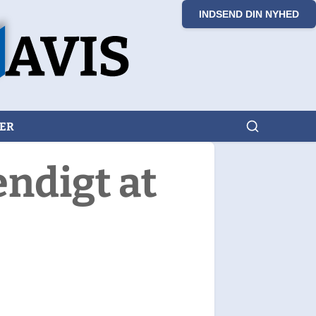
INDSEND DIN NYHED
KER
ndigt at