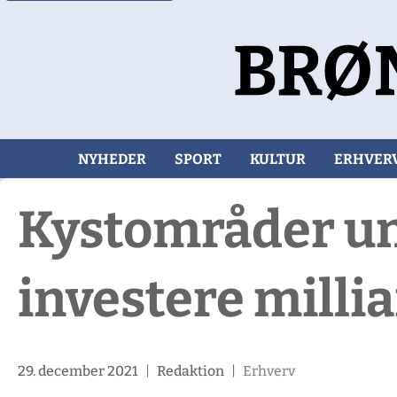
NYHEDER
SPORT
KULTUR
ERHVER
Kystområder un
investere milli
29. december 2021
|
Redaktion
|
Erhverv