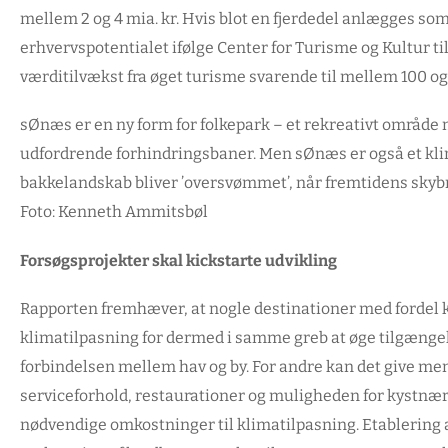
mellem 2 og 4 mia. kr. Hvis blot en fjerdedel anlægges so
erhvervspotentialet ifølge Center for Turisme og Kultur til m
værditilvækst fra øget turisme svarende til mellem 100 og 2
sØnæs er en ny form for folkepark – et rekreativt område m
udfordrende forhindringsbaner. Men sØnæs er også et kli
bakkelandskab bliver ’oversvømmet’, når fremtidens skyb
Foto: Kenneth Ammitsbøl
Forsøgsprojekter skal kickstarte udvikling
Rapporten fremhæver, at nogle destinationer med fordel 
klimatilpasning for dermed i samme greb at øge tilgængel
forbindelsen mellem hav og by. For andre kan det give me
serviceforhold, restaurationer og muligheden for kystnær
nødvendige omkostninger til klimatilpasning. Etablering