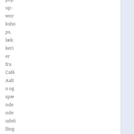
up-
wor
ksho
ps,
læk
keri
er
fra
Café
Aalt
o og
spæ
nde
nde
udsti
lling