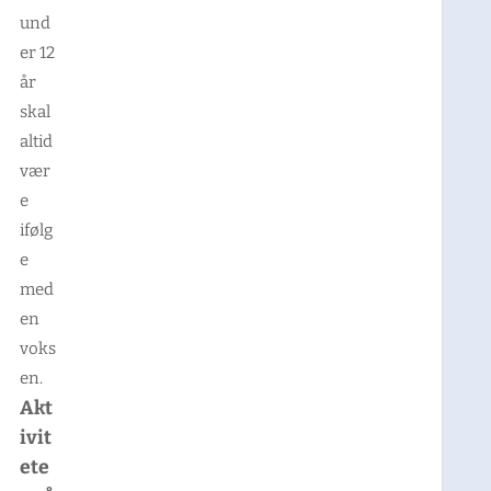
und
er 12
år
skal
altid
vær
e
ifølg
e
med
en
voks
en.
Akt
ivit
ete