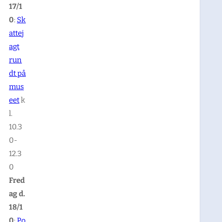
17/1
0
:
Sk
attej
agt
run
dt på
mus
eet
k
l.
10.3
0-
12.3
0
Fred
ag d.
18/1
0
:
Po