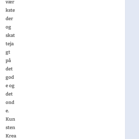
vær
kste
der
og
skat
teja
gt
på
det
god
e og
det
ond
e.
Kun
sten
Krea