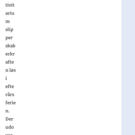
tivit
ariu
m
slip
per
skab
erkr
afte
n løs
i
efte
rårs
ferie
n.
Der
udo