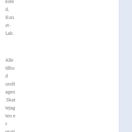
kste
d,
Kun
st-
Lab.
Alle
tilbu
d
undt
agen
Skat
tejag
ten
e
r
grati