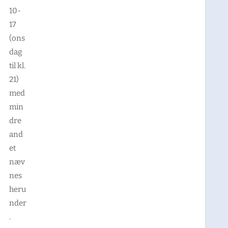
10-
17
(ons
dag
til kl.
21)
med
min
dre
and
et
næv
nes
heru
nder
.