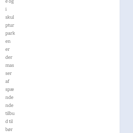
e og
i
skul
ptur
park
en
er
der
mas
ser
af
spæ
nde
nde
tilbu
d til
bør