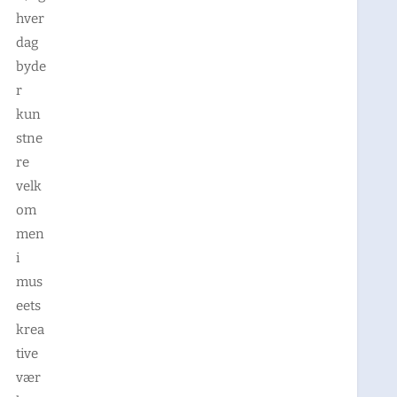
hver
dag
byde
r
kun
stne
re
velk
om
men
i
mus
eets
krea
tive
vær