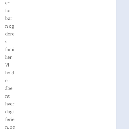
er
for
bør
n og
dere
s
fami
lier.
Vi
hold
er
åbe
nt
hver
dag i
ferie
n, og