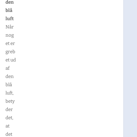
den
blå
luft
Når
nog
et er
greb
et ud
af
den
blå
luft,
bety
der
det,
at
det