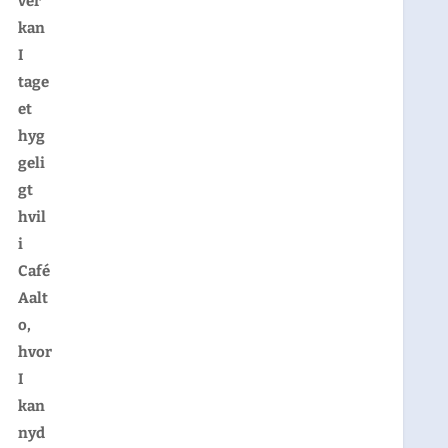
ver
kan
I
tage
et
hyg
geli
gt
hvil
i
Café
Aalt
o,
hvor
I
kan
nyd