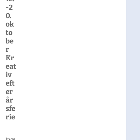
-2
0.
ok
to
be
r
Kr
eat
iv
eft
er
år
sfe
rie
Inge