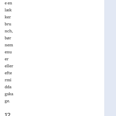
e en
læk
ker
bru
nch,
bør
nem
enu
er
eller
efte
rmi
dda
gska
ge.
12.