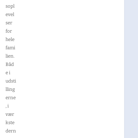
sopl
evel
ser
for
hele
fami
lien.
Båd
e i
udsti
lling
erne
, i
vær
kste
dern