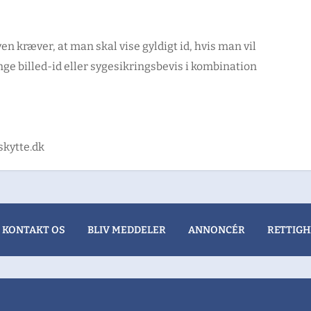
en kræver, at man skal vise gyldigt id, hvis man vil
nge billed-id eller sygesikringsbevis i kombination
skytte.dk
KONTAKT OS
BLIV MEDDELER
ANNONCÉR
RETTIGH