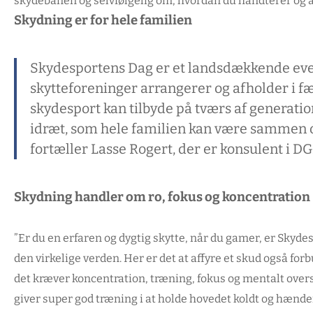
skydebanen og selvfølgelig om, hvordan du håndterer og af
Skydning er for hele familien
Skydesportens Dag er et landsdækkende eve
skytteforeninger arrangerer og afholder i fæll
skydesport kan tilbyde på tværs af generati
idræt, som hele familien kan være sammen o
fortæller Lasse Rogert, der er konsulent i D
Skydning handler om ro, fokus og koncentration
”Er du en erfaren og dygtig skytte, når du gamer, er Skyde
den virkelige verden. Her er det at affyre et skud også fo
det kræver koncentration, træning, fokus og mentalt oversk
giver super god træning i at holde hovedet koldt og hænder