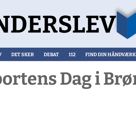
V
DET SKER
DEBAT
112
FIND DIN HÅNDVÆR
ortens Dag i Brø