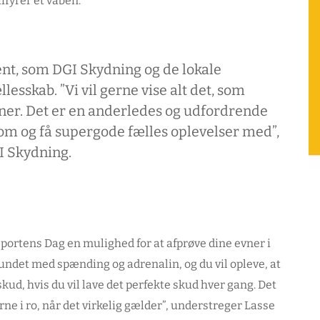
fyrer et våben.
nt, som DGI Skydning og de lokale
esskab. ”Vi vil gerne vise alt det, som
oner. Det er en anderledes og udfordrende
m og få supergode fælles oplevelser med”,
GI Skydning.
sportens Dag en mulighed for at afprøve dine evner i
rbundet med spænding og adrenalin, og du vil opleve, at
ud, hvis du vil lave det perfekte skud hver gang. Det
ne i ro, når det virkelig gælder”, understreger Lasse