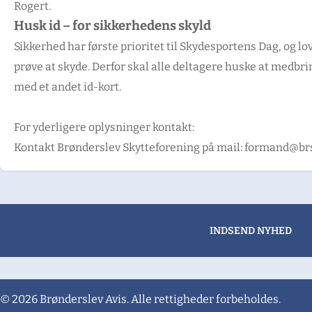
Rogert.
Husk id – for sikkerhedens skyld
Sikkerhed har første prioritet til Skydesportens Dag, og lov
prøve at skyde. Derfor skal alle deltagere huske at medbri
med et andet id-kort.
For yderligere oplysninger kontakt:
Kontakt Brønderslev Skytteforening på mail: formand@br
INDSEND NYHED
© 2026 Brønderslev Avis. Alle rettigheder forbeholdes.