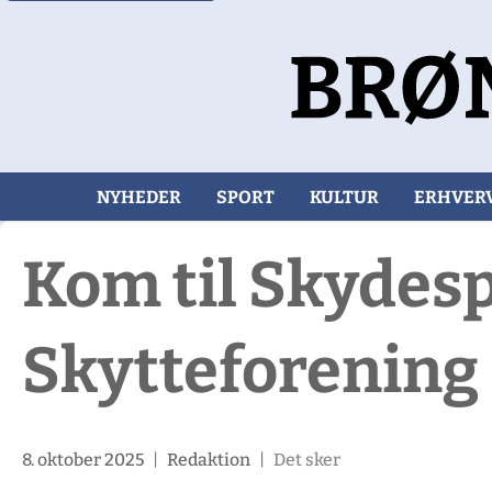
NYHEDER
SPORT
KULTUR
ERHVER
Kom til Skydesp
Skytteforening
8. oktober 2025
|
Redaktion
|
Det sker