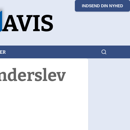
INDSEND DIN NYHED
KER
nderslev