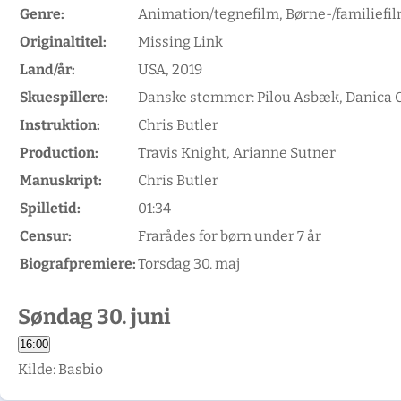
Genre
:
Animation/tegnefilm, Børne-/familiefil
Originaltitel
:
Missing Link
Land/år
:
USA, 2019
Skuespillere
:
Danske stemmer: Pilou Asbæk, Danica Cur
Instruktion
:
Chris Butler
Production
:
Travis Knight, Arianne Sutner
Manuskript
:
Chris Butler
Spilletid
:
01:34
Censur
:
Frarådes for børn under 7 år
Biografpremiere
:
Torsdag 30. maj
Søndag 30. juni
Kilde: Basbio