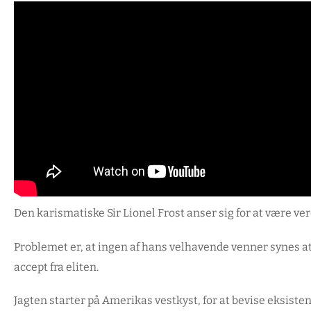
Den karismatiske Sir Lionel Frost anser sig for at være ve
Problemet er, at ingen af hans velhavende venner synes at 
accept fra eliten.
Jagten starter på Amerikas vestkyst, for at bevise eksiste