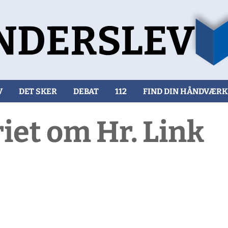
V
DET SKER
DEBAT
112
FIND DIN HÅNDVÆR
riet om Hr. Link