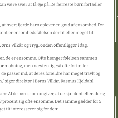
an være svær at få øje på. De færreste børn fortæller
e, at hvert fjerde barn oplever en grad af ensomhed. For
ent er ensomhedsfølelsen der tit eller meget tit.
Børns Vilkår og TrygFonden offentliggør i dag.
æller, de er ensomme. Ofte hænger følelsen sammen
t for mobning, men næsten ligeså ofte fortæller
, de passer ind, at deres forældre har meget travlt og
,” siger direktør i Børns Vilkår, Rasmus Kjeldahl.
: Af de børn, som angiver, at de sjældent eller aldrig
 28 procent sig ofte ensomme. Det samme gælder for 5
et tit interesserer sig for dem.