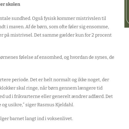
er skolen
ale sundhed. Også fysisk kommer mistrivslen til
dt i maven. Af de børn, som ofte føler sig ensomme,
 på mistrivsel. Det samme gælder kun for 2 procent
nenes følelse af ensomhed, og hvordan de synes, de
rtere periode. Det er helt normalt og ikke noget, der
klokker skal ringe, når børn gennem længere tid
d ud i frikvarterne eller generelt ændrer adfærd. Det
 og usikre,” siger Rasmus Kjeldahl.
ger barnet langt ind i voksenlivet.