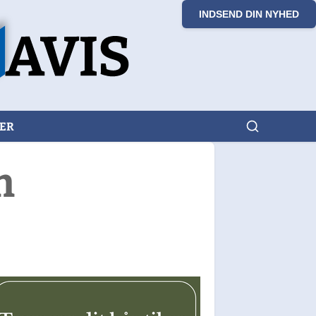
INDSEND DIN NYHED
KER
m