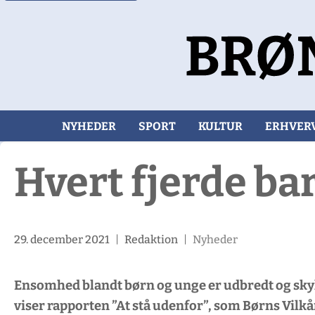
NYHEDER
SPORT
KULTUR
ERHVER
Hvert fjerde ba
29. december 2021
|
Redaktion
|
Nyheder
Ensomhed blandt børn og unge er udbredt og skyl
viser rapporten ”At stå udenfor”, som Børns Vilkå