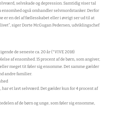
elvværd, selvskade og depression. Samtidig viser tal
 om ensomhed også omhandler selvmordstanker. Derfor
er en del af fællesskabet eller i øvrigt ser ud til at
dslivet”, siger Dorte McGugan Pedersen, udviklingschef
gende de seneste ca. 20 år (*VIVE 2018)
følelse af ensomhed. 15 procent af de børn, som angiver,
it eller meget tit føler sig ensomme. Det samme gælder
nd andre familier.
dshed
, har et lavt selvværd. Det gælder kun for 4 procent af
stedelen af de børn og unge, som føler sig ensomme,