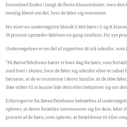
Ensomhed findes i langt de fleste klasselokaler, men den k
nemlig åbent om det, hvis de føler sig ensomme.
Nu viser en undersøgelse blandt 2.465 børn i 5. og 8. klass
19 procent optræder følelsen en gang imellem. For syv proc
Undersøgelsen er en del af rapporten
At stå udenfor
, som 
”På BørneTelefonen hører vi hver dag fra børn, som fort
med livet i skolen, hvor de føler sig udenfor eller er udsa
børnene, at de er ensomme i deres familie. At de ikke føler
ikke virker til at kunne lide dem eller bekymrer sig om dem
Erfaringerne fra BørneTelefonen bekræftes af undersøgelsen
oplever, at deres forældre interesserer sig for dem, føler
procent af de børn, som oplever, at forældrene tit eller meg