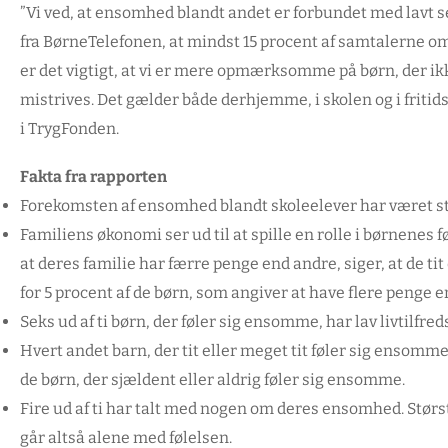
”Vi ved, at ensomhed blandt andet er forbundet med lavt s
fra BørneTelefonen, at mindst 15 procent af samtalerne
er det vigtigt, at vi er mere opmærksomme på børn, der ikke 
mistrives. Det gælder både derhjemme, i skolen og i friti
i TrygFonden.
Fakta fra rapporten
Forekomsten af ensomhed blandt skoleelever har været sti
Familiens økonomi ser ud til at spille en rolle i børnenes 
at deres familie har færre penge end andre, siger, at de t
for 5 procent af de børn, som angiver at have flere penge e
Seks ud af ti børn, der føler sig ensomme, har lav livtilfre
Hvert andet barn, der tit eller meget tit føler sig ensomme
de børn, der sjældent eller aldrig føler sig ensomme.
Fire ud af ti har talt med nogen om deres ensomhed. Stør
går altså alene med følelsen.