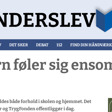
V
DET SKER
DEBAT
112
FIND DIN HÅNDVÆR
rn føler sig enso
des både forhold i skolen og hjemmet. Det
r og TrygFonden offentliggør i dag.