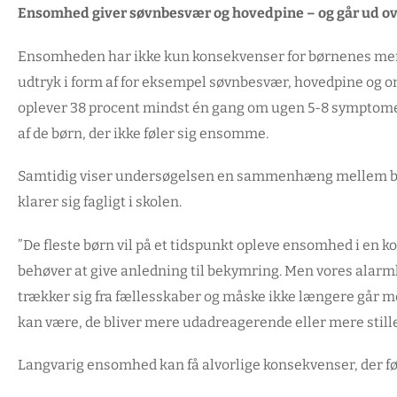
Ensomhed giver søvnbesvær og hovedpine – og går ud ov
Ensomheden har ikke kun konsekvenser for børnenes ment
udtryk i form af for eksempel søvnbesvær, hovedpine og on
oplever 38 procent mindst én gang om ugen 5-8 symptomer
af de børn, der ikke føler sig ensomme.
Samtidig viser undersøgelsen en sammenhæng mellem bør
klarer sig fagligt i skolen.
”De fleste børn vil på et tidspunkt opleve ensomhed i en ko
behøver at give anledning til bekymring. Men vores alarm
trækker sig fra fællesskaber og måske ikke længere går me
kan være, de bliver mere udadreagerende eller mere stille
Langvarig ensomhed kan få alvorlige konsekvenser, der føl