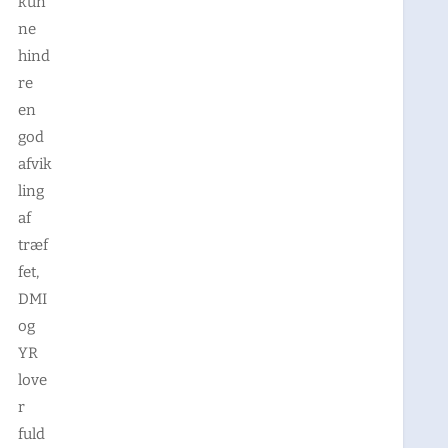
kun
ne
hind
re
en
god
afvik
ling
af
træf
fet,
DMI
og
YR
love
r
fuld