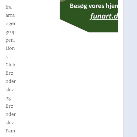
fra
arra
ngør
grup
pen,
Lion
s
Club
Brø
nder
slev
og
Brø
nder
slev
Fam