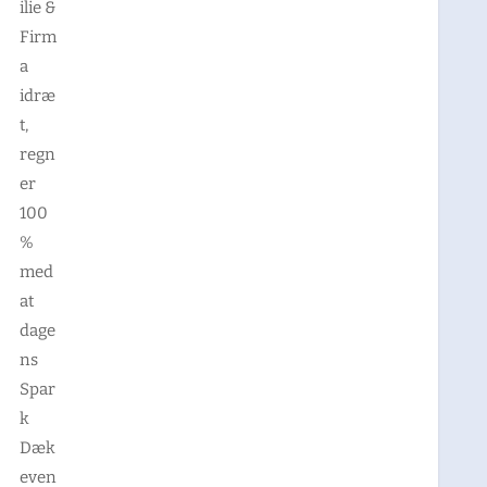
ilie &
Firm
a
idræ
t,
regn
er
100
%
med
at
dage
ns
Spar
k
Dæk
even