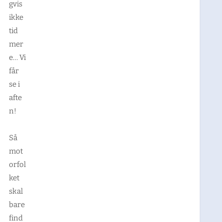
gvis
ikke
tid
mer
e… Vi
får
se i
afte
n!
Så
mot
orfol
ket
skal
bare
find