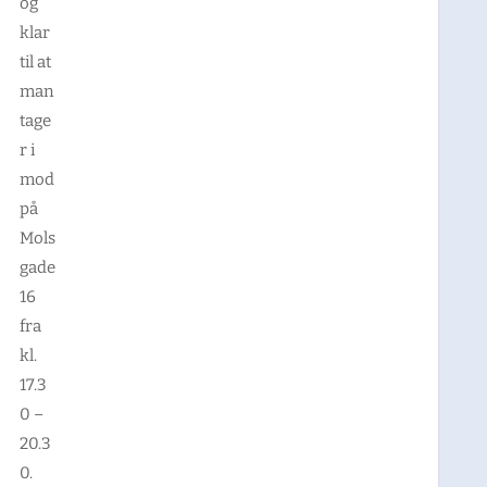
og
klar
til at
man
tage
r i
mod
på
Mols
gade
16
fra
kl.
17.3
0 –
20.3
0.