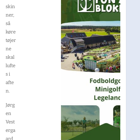
skin
ner,
så
køre
tøjer
ne
skal
lufte
s i
afte
n.
Jørg
en
Vest
erga
ard