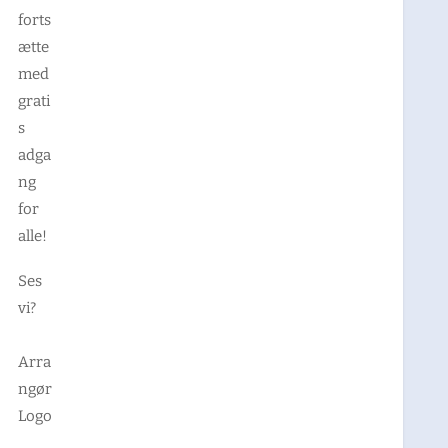
forts
ætte
med
grati
s
adga
ng
for
alle!
Ses
vi?
Arra
ngør
Logo