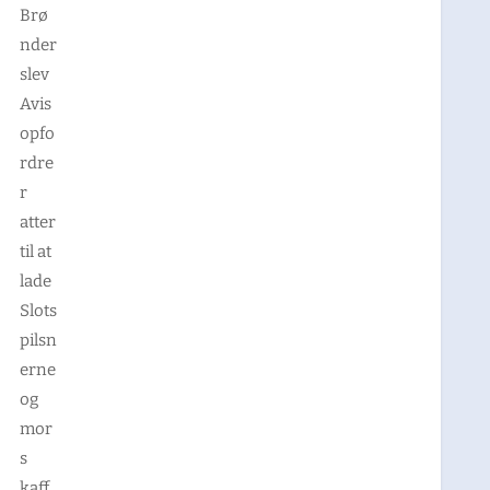
Brø
nder
slev
Avis
opfo
rdre
r
atter
til at
lade
Slots
pilsn
erne
og
mor
s
kaff