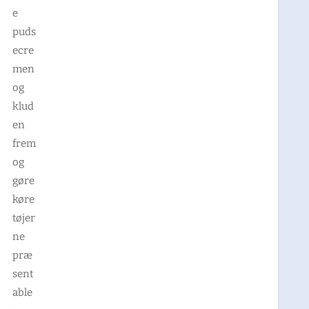
e
puds
ecre
men
og
klud
en
frem
og
gøre
køre
tøjer
ne
præ
sent
able