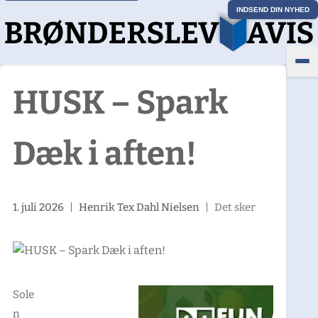
INDSEND DIN NYHED
HUSK – Spark
Dæk i aften!
1. juli 2026
|
Henrik Tex Dahl Nielsen
|
Det sker
Sole
n