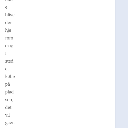
e
blive
der
hje
mm
e og
i
sted
et
købe
på
plad
sen,
det
vil
gavn