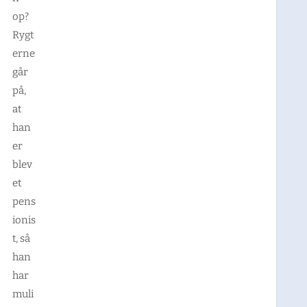
op?
Rygt
erne
går
på,
at
han
er
blev
et
pens
ionis
t, så
han
har
muli