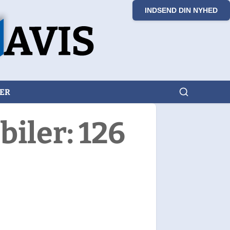
INDSEND DIN NYHED
KER
biler: 126