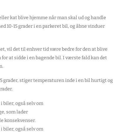
 eller kat blive hjemme når man skal ud og handle
 10-15 grader i en parkeret bil, og åbne vinduer
, vil det til enhver tid være bedre for den at blive
or at sidde i en bagende bil. I værste fald kan det
n.
grader, stiger temperaturen inde i en bil hurtigt og
rader.
i biler, også selv om
ge, som lader
le konsekvenser.
i biler, også selv om