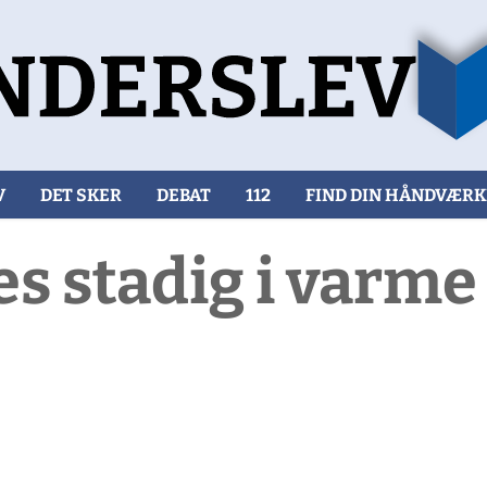
V
DET SKER
DEBAT
112
FIND DIN HÅNDVÆR
 stadig i varme 