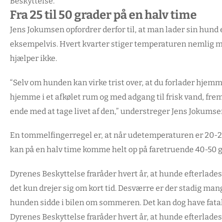
Beskyttelse.
Fra 25 til 50 grader på en halv time
Jens Jokumsen opfordrer derfor til, at man lader sin hund
eksempelvis. Hvert kvarter stiger temperaturen nemlig med
hjælper ikke.
“Selv om hunden kan virke trist over, at du forlader hjemmet
hjemme i et afkølet rum og med adgang til frisk vand, frem f
ende med at tage livet af den,” understreger Jens Jokumse
En tommelfingerregel er, at når udetemperaturen er 20-25 
kan på en halv time komme helt op på faretruende 40-50 g
Dyrenes Beskyttelse fraråder hvert år, at hunde efterlades 
det kun drejer sig om kort tid. Desværre er der stadig man
hunden sidde i bilen om sommeren. Det kan dog have fata
Dyrenes Beskyttelse fraråder hvert år, at hunde efterlades 