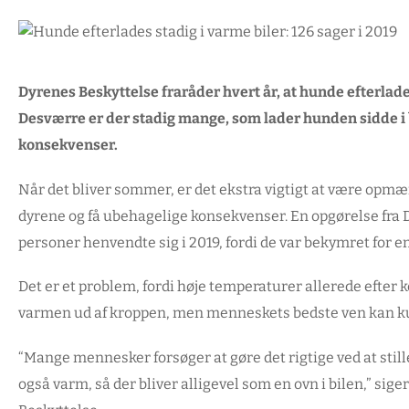
Dyrenes Beskyttelse fraråder hvert år, at hunde efterlades 
Desværre er der stadig mange, som lader hunden sidde i
konsekvenser.
Når det bliver sommer, er det ekstra vigtigt at være opm
dyrene og få ubehagelige konsekvenser. En opgørelse fra D
personer henvendte sig i 2019, fordi de var bekymret for en 
Det er et problem, fordi høje temperaturer allerede efter k
varmen ud af kroppen, men menneskets bedste ven kan k
“Mange mennesker forsøger at gøre det rigtige ved at still
også varm, så der bliver alligevel som en ovn i bilen,” si