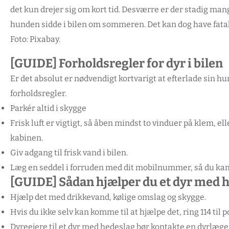
det kun drejer sig om kort tid. Desværre er der stadig man
hunden sidde i bilen om sommeren. Det kan dog have fata
Foto: Pixabay.
[GUIDE]
Forholdsregler for dyr i bilen
Er det absolut er nødvendigt kortvarigt at efterlade sin hund
forholdsregler.
Parkér altid i skygge
Frisk luft er vigtigt, så åben mindst to vinduer på klem, 
kabinen.
Giv adgang til frisk vand i bilen.
Læg en seddel i forruden med dit mobilnummer, så du kan k
[GUIDE]
Sådan hjælper du et dyr med 
Hjælp det med drikkevand, kølige omslag og skygge.
Hvis du ikke selv kan komme til at hjælpe det, ring 114 til p
Dyreejere til et dyr med hedeslag bør kontakte en dyrlæge 