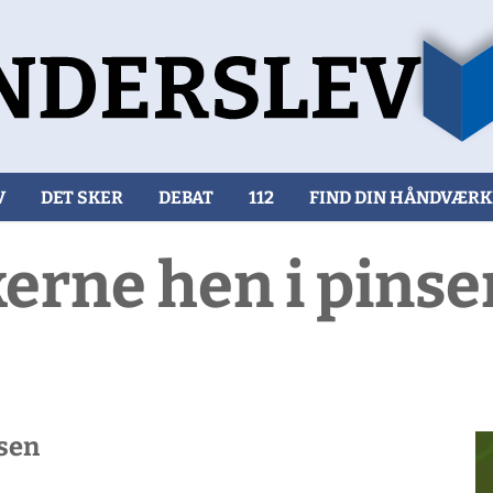
V
DET SKER
DEBAT
112
FIND DIN HÅNDVÆR
erne hen i pinse
nsen