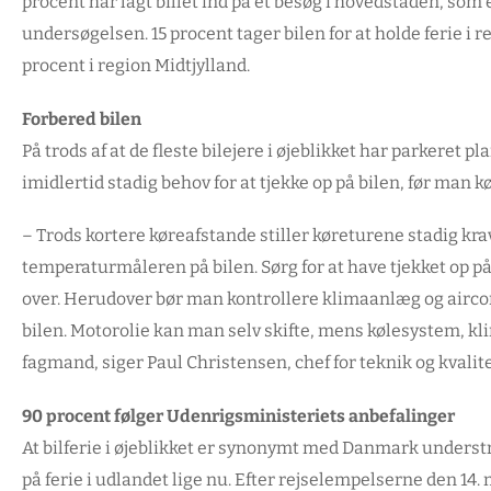
procent har lagt billet ind på et besøg i hovedstaden, som
undersøgelsen. 15 procent tager bilen for at holde ferie i r
procent i region Midtjylland.
Forbered bilen
På trods af at de fleste bilejere i øjeblikket har parkeret 
imidlertid stadig behov for at tjekke op på bilen, før man k
– Trods kortere køreafstande stiller køreturene stadig kra
temperaturmåleren på bilen. Sørg for at have tjekket op p
over. Herudover bør man kontrollere klimaanlæg og aircon
bilen. Motorolie kan man selv skifte, mens kølesystem, kl
fagmand, siger Paul Christensen, chef for teknik og kvalit
90 procent følger Udenrigsministeriets anbefalinger
At bilferie i øjeblikket er synonymt med Danmark understre
på ferie i udlandet lige nu. Efter rejselempelserne den 14.