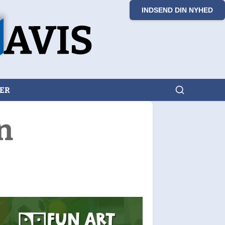
INDSEND DIN NYHED
KER
n