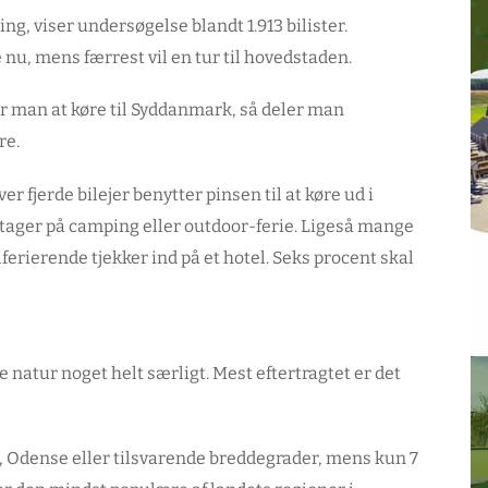
g, viser undersøgelse blandt 1.913 bilister.
nu, mens færrest vil en tur til hovedstaden.
r man at køre til Syddanmark, så deler man
re.
er fjerde bilejer benytter pinsen til at køre ud i
ager på camping eller outdoor-ferie. Ligeså mange
lferierende tjekker ind på et hotel. Seks procent skal
atur noget helt særligt. Mest eftertragtet er det
g, Odense eller tilsvarende breddegrader, mens kun 7