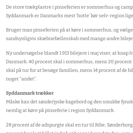
De store trækplastre i pinseferien er sommerhus og campin
Syddanmark er Danmarks mest ’hotte’ kør selv-region lige 
Bruger man pinseferien på at køre i sommerhus, og vælge
sandsynligvis skæbnefællesskab med mange andre bileje
Ny undersøgelse blandt 1.913 bilejere i maj viser, at knap hv
Danmark. 40 procent skal i sommerhus, mens 20 procent t
skal på tur for at besøge familien, mens 14 procent af de bi
noget ”andet”.
Syddanmark trækker
Måske kan det sønderjyske kagebord og den smukke fynske n
nemlig at køre på pinseferie i region Syddanmark.
28 procent af de adspurgte skal en tur til Ribe, Sønderbor