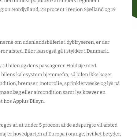
 er den mindst populære af landets regioner i
egion Nordjylland, 23 procent i region Sjælland og 19
planerne om udenlandsbilferie i dybfryseren, er der
ører afsted. Biler kan også gå i stykker i Danmark.
v til bilen og dens passagerer. Hold øje med
å bilens kølesystem hjemmefra, så bilen ikke koger
dition, bremser, motorolie, sprinklervæske og lys på
imaanlæg eller aircondition samt lys kræver en
et hos Applus Bilsyn.
ges af, at under 5 procent af de adspurgte vil afsted
 maj er hovedparten af Europa i orange, hvilket betyder,