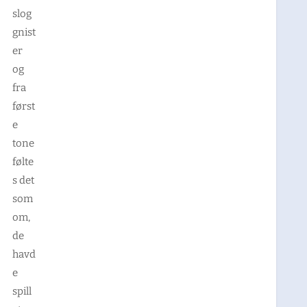
slog
gnist
er
og
fra
først
e
tone
følte
s det
som
om,
de
havd
e
spill