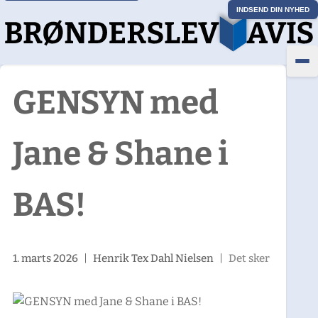
INDSEND DIN NYHED
GENSYN med
Jane & Shane i
BAS!
1. marts 2026
|
Henrik Tex Dahl Nielsen
|
Det sker