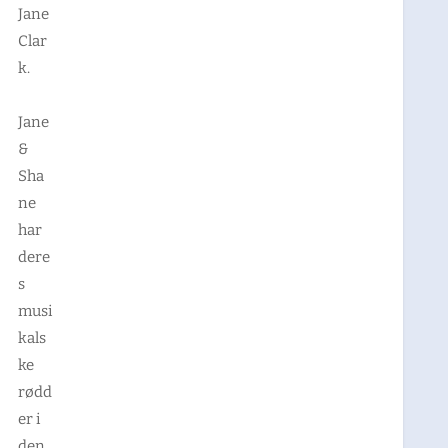
Jane
Clar
k.
Jane
&
Sha
ne
har
dere
s
musi
kals
ke
rødd
er i
den