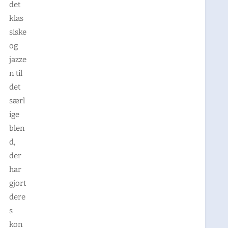
det
klas
siske
og
jazze
n til
det
særl
ige
blen
d,
der
har
gjort
dere
s
kon