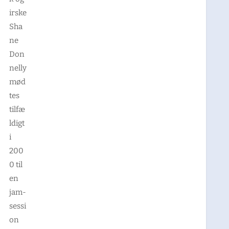
irske
Sha
ne
Don
nelly
mød
tes
tilfæ
ldigt
i
200
0 til
en
jam-
sessi
on