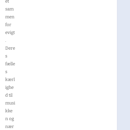
et
sam
men
for
evigt
.
Dere
s
fælle
s
kærl
ighe
d til
musi
kke
n og
nær