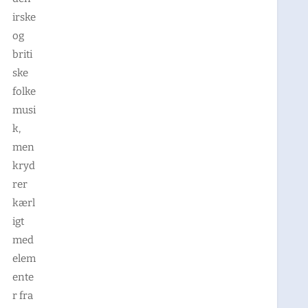
irske
og
briti
ske
folke
musi
k,
men
kryd
rer
kærl
igt
med
elem
ente
r fra