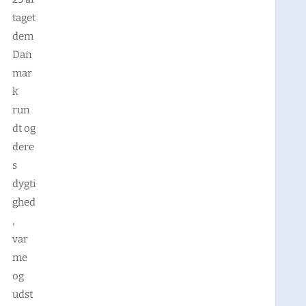
taget
dem
Dan
mar
k
run
dt og
dere
s
dygti
ghed
,
var
me
og
udst