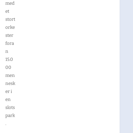
med
et
stort
orke
ster
fora
n
15.0
00
men
nesk
er i
en
slots
park
.