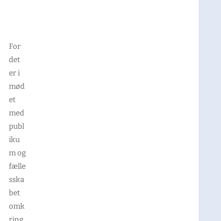
For
det
er i
mød
et
med
publ
iku
m og
fælle
sska
bet
omk
ring