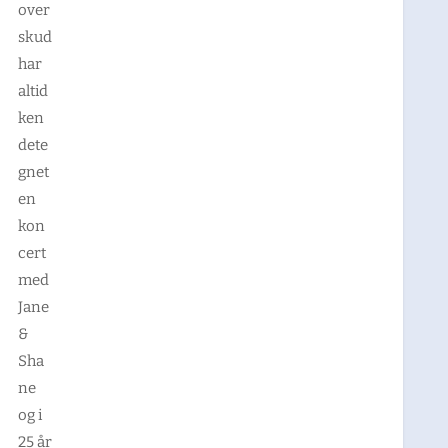
over
skud
har
altid
ken
dete
gnet
en
kon
cert
med
Jane
&
Sha
ne
og i
25 år