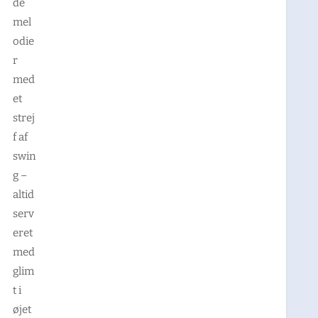
de
mel
odie
r
med
et
strej
f af
swin
g –
altid
serv
eret
med
glim
t i
øjet