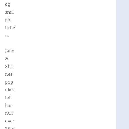
og
smil
på
læbe
n.
Jane
&
Sha
nes
pop
ulari
tet
har
nu i
over
25 år