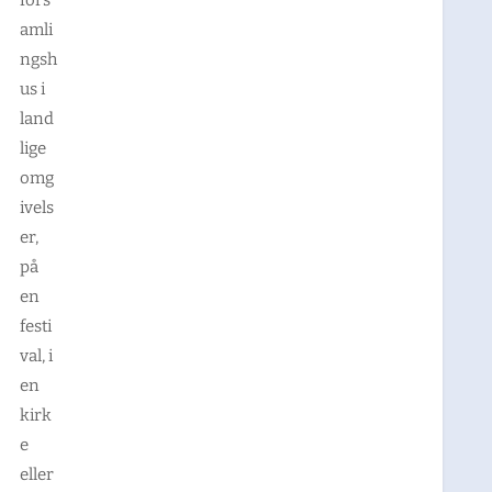
amli
ngsh
us i
land
lige
omg
ivels
er,
på
en
festi
val, i
en
kirk
e
eller