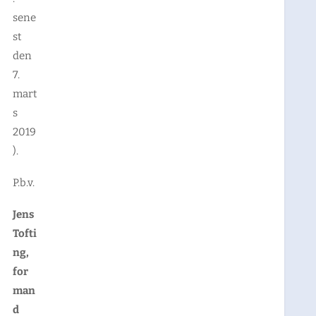
sene
st
den
7.
mart
s
2019
).
P.b.v.
Jens
Tofti
ng,
for
man
d