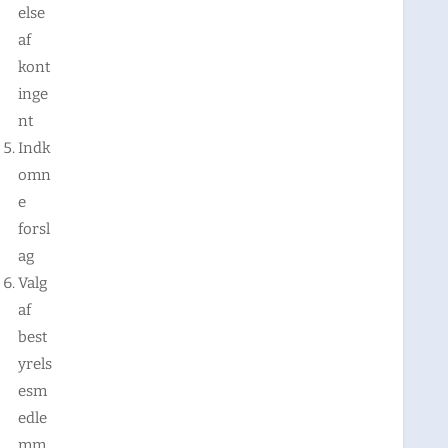
else
af
kont
inge
nt
Indk
omn
e
forsl
ag
Valg
af
best
yrels
esm
edle
mm