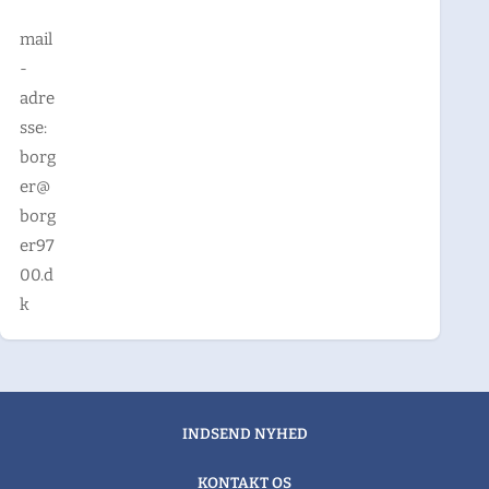
mail
-
adre
sse:
borg
er@
borg
er97
00.d
k
INDSEND NYHED
KONTAKT OS