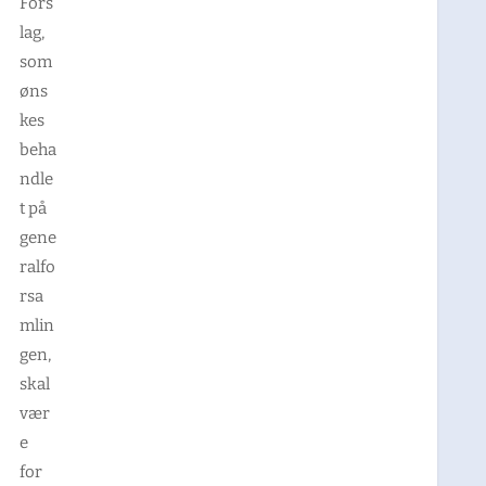
Fors
lag,
som
øns
kes
beha
ndle
t på
gene
ralfo
rsa
mlin
gen,
skal
vær
e
for