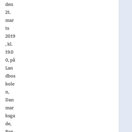
den
21.
mar
ts
2019
, kl.
19.0
0, på
Lan
dbos
kole
n,
Dan
mar
ksga
de,
Brø