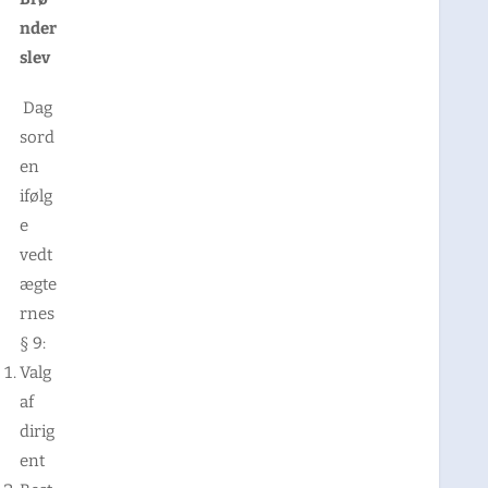
nder
slev
Dag
sord
en
ifølg
e
vedt
ægte
rnes
§ 9:
Valg
af
dirig
ent