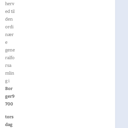
herv
ed til
den
ordi
nær
e
gene
ralfo
rsa
mlin
g i
Bor
ger9
700
tors
dag