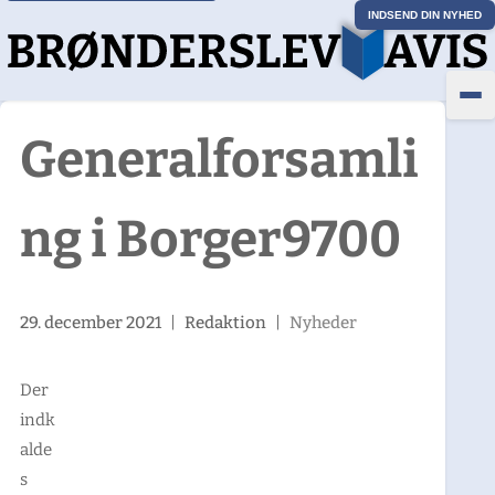
INDSEND DIN NYHED
Generalforsamli
ng i Borger9700
29. december 2021
|
Redaktion
|
Nyheder
Der
indk
alde
s