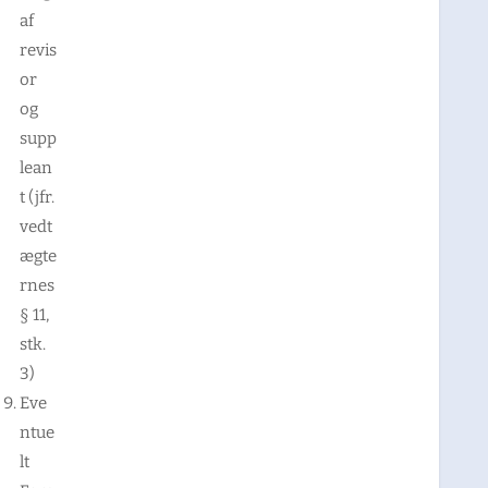
af
revis
or
og
supp
lean
t (jfr.
vedt
ægte
rnes
§ 11,
stk.
3)
Eve
ntue
lt