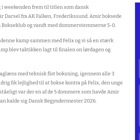
i weekenden frem til titlen som dansk
ir Darsel fra AK Falken, Frederikssund. Amir boksede
olm Bokseklub og vandt med dommerstemmerne 5-0.
denne kamp sammen med Felix og vi så en stærk
p blev taktikken lagt til finalen on lørdagen og
baglæns med teknisk flot boksning, igennem alle 3
ig fik lejlighed til at bokse kontra på Felix, den unge
ståeligt var der en af de 5 dommere som havde Amir
g kan kalde sig Dansk Begyndermester 2026.