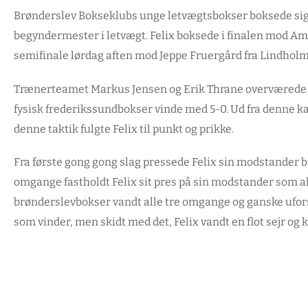
Brønderslev Bokseklubs unge letvægtsbokser boksede sig 
begyndermester i letvægt. Felix boksede i finalen mod Am
semifinale lørdag aften mod Jeppe Fruergård fra Lindh
Trænerteamet Markus Jensen og Erik Thrane overværede 
fysisk frederikssundbokser vinde med 5-0. Ud fra denne kam
denne taktik fulgte Felix til punkt og prikke.
Fra første gong gong slag pressede Felix sin modstander 
omgange fastholdt Felix sit pres på sin modstander som aldr
brønderslevbokser vandt alle tre omgange og ganske ufor
som vinder, men skidt med det, Felix vandt en flot sejr o