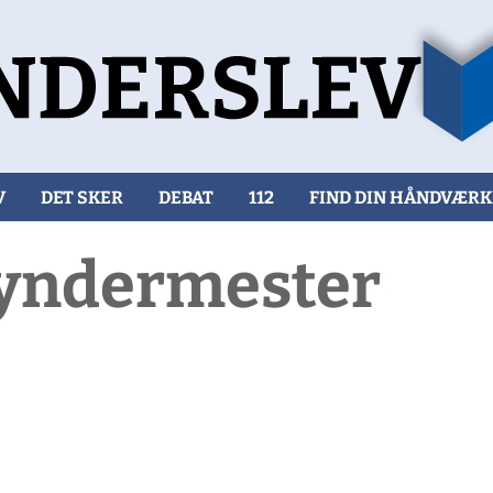
V
DET SKER
DEBAT
112
FIND DIN HÅNDVÆR
gyndermester