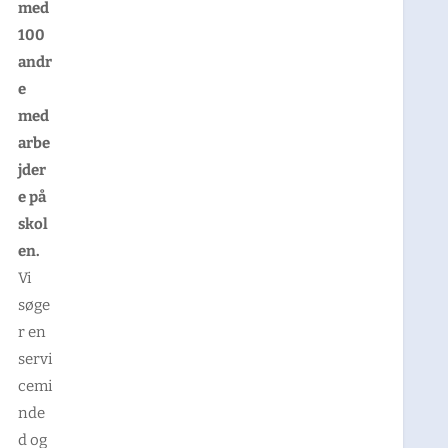
med
100
andr
e
med
arbe
jder
e på
skol
en.
Vi
søge
r en
servi
cemi
nde
d og