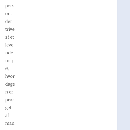
pers
on,
der
trive
s i et
leve
nde
milj
ø,
hvor
dage
n er
præ
get
af
man