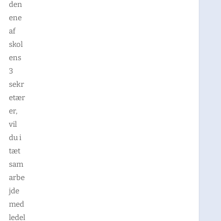
den
ene
af
skol
ens
3
sekr
etær
er,
vil
du i
tæt
sam
arbe
jde
med
ledel