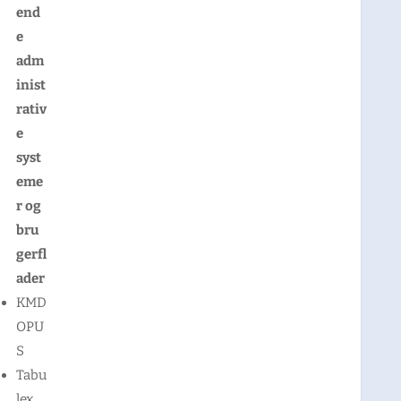
end
e
adm
inist
rativ
e
syst
eme
r og
bru
gerfl
ader
KMD
OPU
S
Tabu
lex