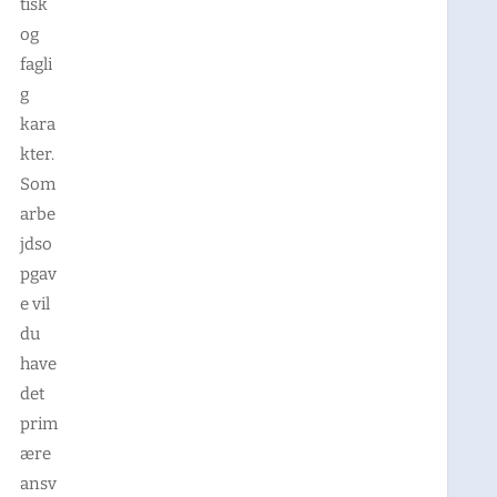
tisk
og
fagli
g
kara
kter.
Som
arbe
jdso
pgav
e vil
du
have
det
prim
ære
ansv