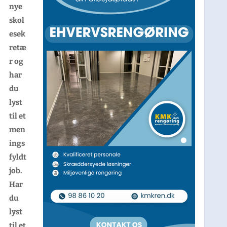
nye
skol
esek
retæ
r og
har
du
lyst
til et
men
ings
fyldt
job.
Har
du
lyst
til et