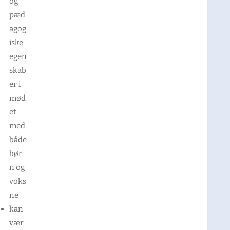
og
pæd
agog
iske
egen
skab
er i
mød
et
med
både
bør
n og
voks
ne
kan
vær