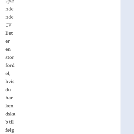
spæ
nde
nde
CV
Det
er
en
stor
ford
el,
hvis
du
har
ken
dska
b til
følg