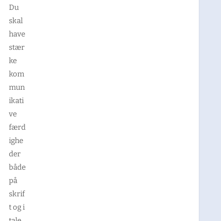
Du
skal
have
stær
ke
kom
mun
ikati
ve
færd
ighe
der
både
på
skrif
t og i
tale