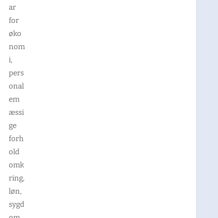
ar
for
øko
nom
i,
pers
onal
em
æssi
ge
forh
old
omk
ring,
løn,
sygd
om