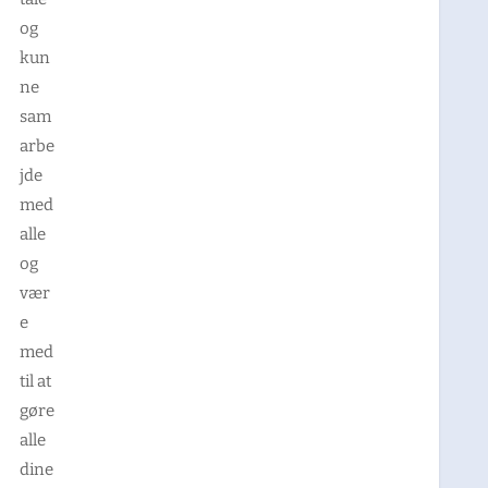
og
kun
ne
sam
arbe
jde
med
alle
og
vær
e
med
til at
gøre
alle
dine