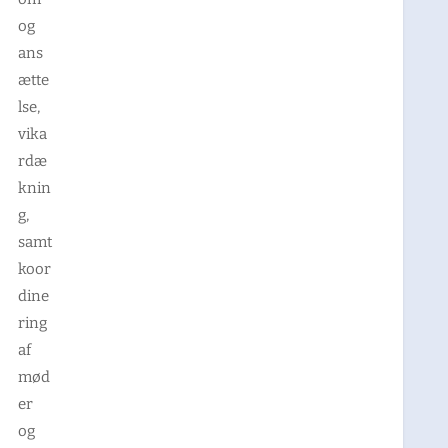
og
ans
ætte
lse,
vika
rdæ
knin
g,
samt
koor
dine
ring
af
mød
er
og