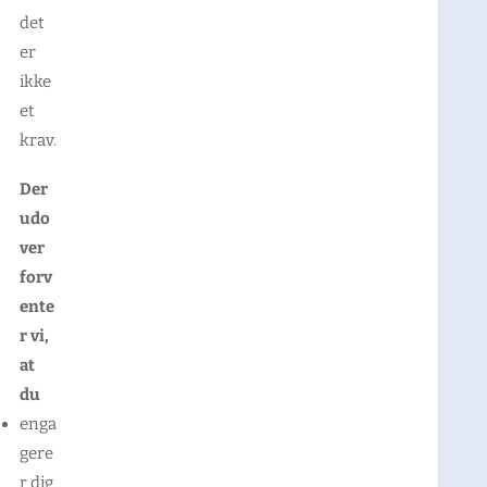
det
er
ikke
et
krav.
Der
udo
ver
forv
ente
r vi,
at
du
enga
gere
r dig