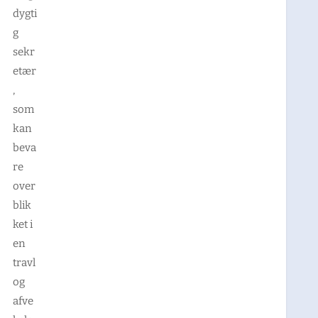
dygti
g
sekr
etær
,
som
kan
beva
re
over
blik
ket i
en
travl
og
afve