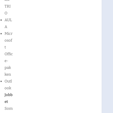
TRI
O
AUL
A
Micr
osof
t
Offic
e-
pak
ken
Outl
ook
Jobb
et
Som