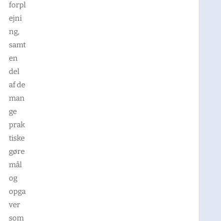
forpl
ejni
ng,
samt
en
del
af de
man
ge
prak
tiske
gøre
mål
og
opga
ver
som