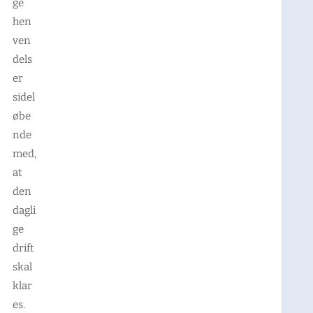
ge
hen
ven
dels
er
sidel
øbe
nde
med,
at
den
dagli
ge
drift
skal
klar
es.