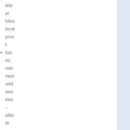
lide
at
blive
forst
yrre
t
har
en
rele
vant
udd
ann
else
–
eller
et