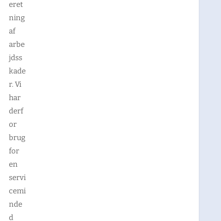
eret
ning
af
arbe
jdss
kade
r. Vi
har
derf
or
brug
for
en
servi
cemi
nde
d