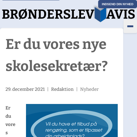
INDSEND DIN NYHED
Er du vores nye
skolesekretær?
29. december 2021
|
Redaktion
|
Nyheder
Er
du
vore
s