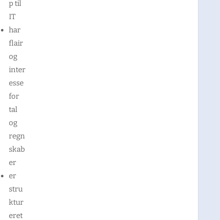
p til
IT
har
flair
og
inter
esse
for
tal
og
regn
skab
er
er
stru
ktur
eret