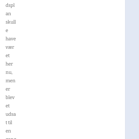
dspl
an
skull
e
have
vær
et
her
nu,
men
er
blev
et
udsa
t til
en