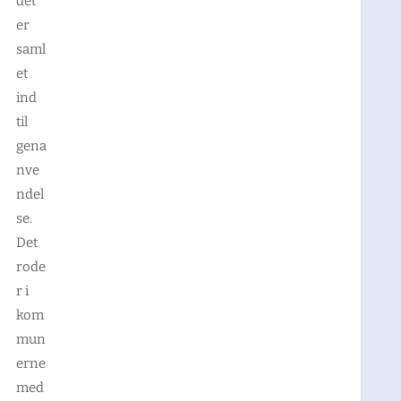
det
er
saml
et
ind
til
gena
nve
ndel
se.
Det
rode
r i
kom
mun
erne
med