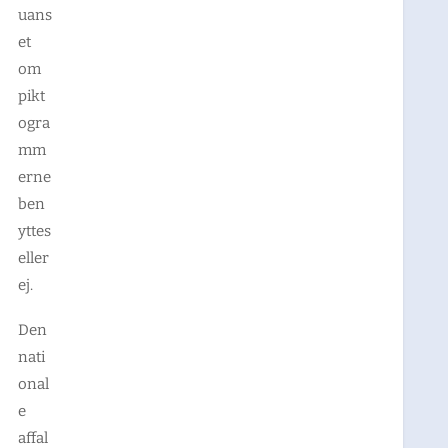
uans
et
om
pikt
ogra
mm
erne
ben
yttes
eller
ej.
Den
nati
onal
e
affal