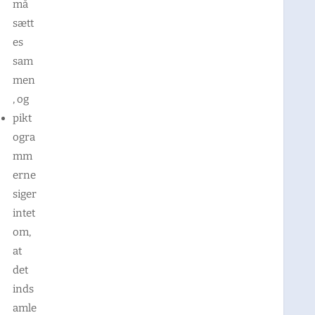
må
sætt
es
sam
men
, og
pikt
ogra
mm
erne
siger
intet
om,
at
det
inds
amle