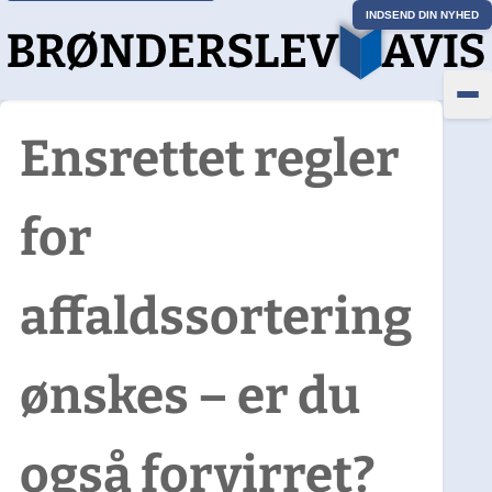
INDSEND DIN NYHED
Ensrettet regler
for
affaldssortering
ønskes – er du
også forvirret?