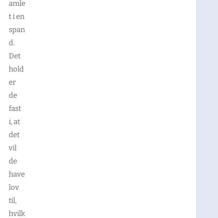
amle
t
i en
span
d.
Det
hold
er
de
fast
i, at
det
vil
de
have
lov
til,
hvilk