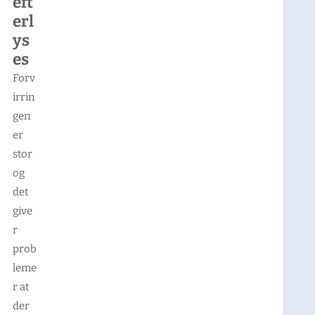
eft
erl
ys
es
Forv
irrin
gen
er
stor
og
det
give
r
prob
leme
r at
der