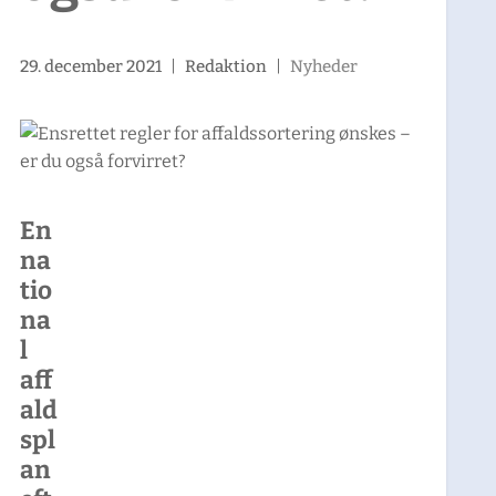
29. december 2021
|
Redaktion
|
Nyheder
En
na
tio
na
l
aff
ald
spl
an