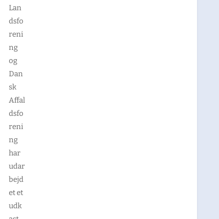
Lan
dsfo
reni
ng
og
Dan
sk
Affal
dsfo
reni
ng
har
udar
bejd
et et
udk
ast