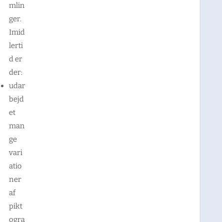
mlin
ger.
Imid
lerti
d er
der:
udar
bejd
et
man
ge
vari
atio
ner
af
pikt
ogra