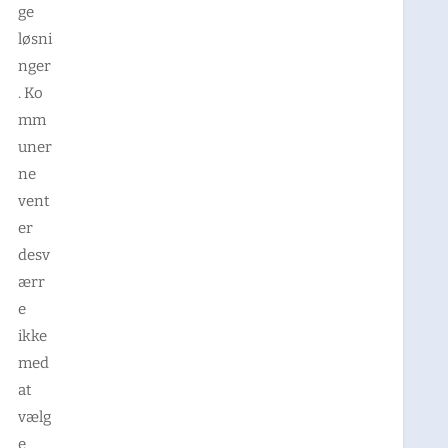
ge
løsni
nger
. Ko
mm
uner
ne
vent
er
desv
ærr
e
ikke
med
at
vælg
e