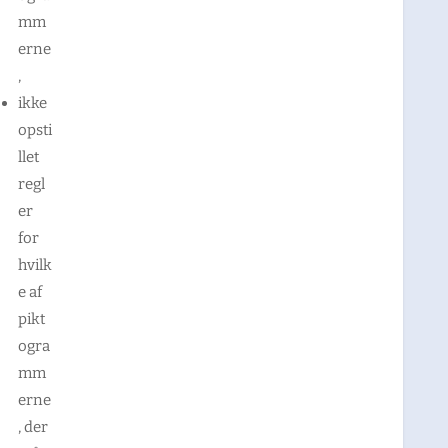
mm
erne
,
ikke
opsti
llet
regl
er
for
hvilk
e af
pikt
ogra
mm
erne
, der