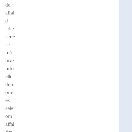
de
affal
d
ikke
sene
re
må
bræ
ndes
eller
dep
oner
es
selv
om
affal