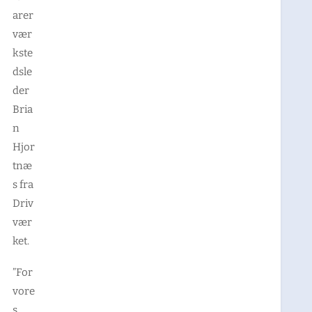
arer
vær
kste
dsle
der
Bria
n
Hjor
tnæ
s fra
Driv
vær
ket.
”For
vore
s