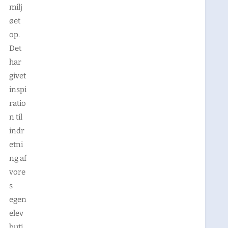
milj
øet
op.
Det
har
givet
inspi
ratio
n til
indr
etni
ng af
vore
s
egen
elev
buti