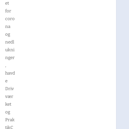
et
for
coro
na
og
nedl
ukni
nger
,
havd
e
Driv
vær
ket
og
Prak
tikC