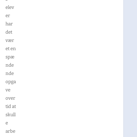
elev
er
har
det
vær
et en
spæ
nde
nde
opga
ve
over
tid at
skull
e
arbe