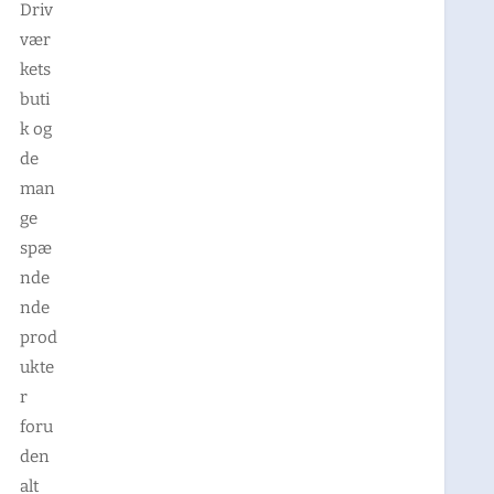
Driv
vær
kets
buti
k og
de
man
ge
spæ
nde
nde
prod
ukte
r
foru
den
alt