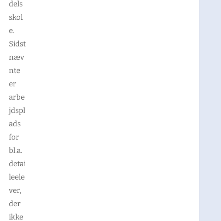
dels
skol
e.
Sidst
næv
nte
er
arbe
jdspl
ads
for
bl.a.
detai
leele
ver,
der
ikke