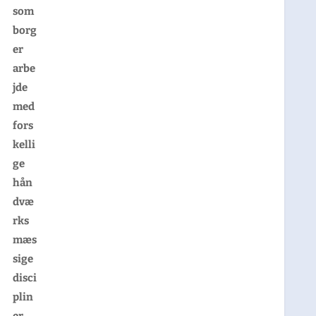
som
borg
er
arbe
jde
med
fors
kelli
ge
hån
dvæ
rks
mæs
sige
disci
plin
er.