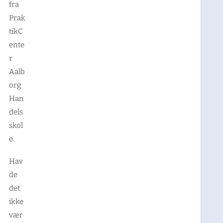
fra
Prak
tikC
ente
r
Aalb
org
Han
dels
skol
e.
Hav
de
det
ikke
vær