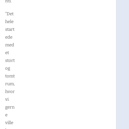
nti.
”Det
hele
start
ede
med
et
stort
og
tomt
rum,
hvor
vi
gern
e
ville