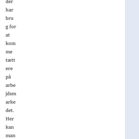
der
har
bru
g for
at
kom
me
tætt
ere
på
arbe
jdsm
arke
det.
Her
kan
man