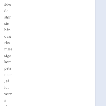
ikke
de
stør
ste
hån
dvæ
rks
mæs
sige
kom
pete
ncer
, så
for
vore
s