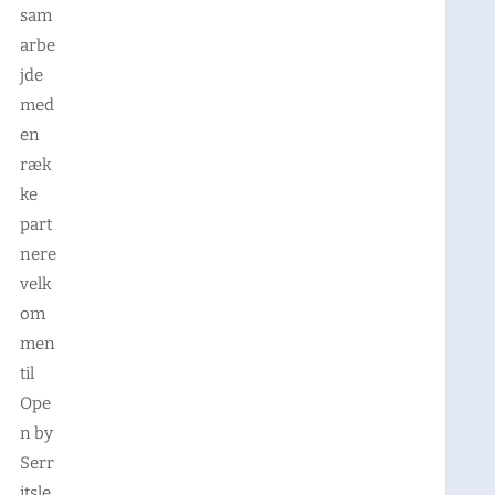
sam
arbe
jde
med
en
ræk
ke
part
nere
velk
om
men
til
Ope
n by
Serr
itsle