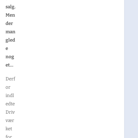
salg.
Men
der
man
gled
e
nog
et…
Derf
or
indl
edte
Driv
vær
ket
for