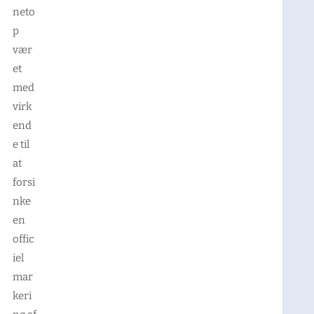
neto
p
vær
et
med
virk
end
e til
at
forsi
nke
en
offic
iel
mar
keri