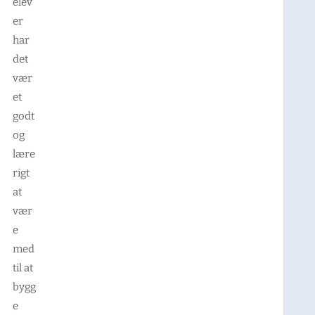
elev
er
har
det
vær
et
godt
og
lære
rigt
at
vær
e
med
til at
bygg
e