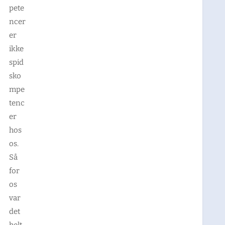
pete
ncer
er
ikke
spid
sko
mpe
tenc
er
hos
os.
Så
for
os
var
det
helt