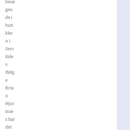
besø
gen
de i
buti
kke
n i
Serr
itsle
v.
Ifølg
e
Bria
n
Hjor
tnæ
s har
det