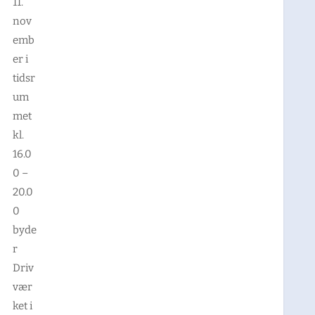
11.
nov
emb
er i
tidsr
um
met
kl.
16.0
0 –
20.0
0
byde
r
Driv
vær
ket i