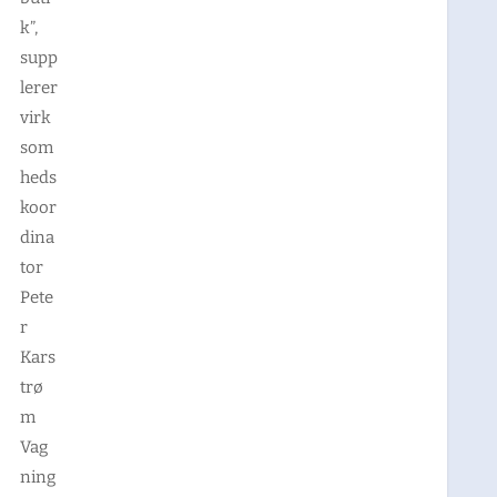
k”,
supp
lerer
virk
som
heds
koor
dina
tor
Pete
r
Kars
trø
m
Vag
ning