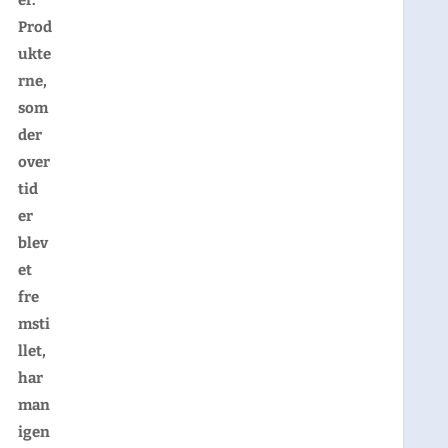
Prod
ukte
rne,
som
der
over
tid
er
blev
et
fre
msti
llet,
har
man
igen