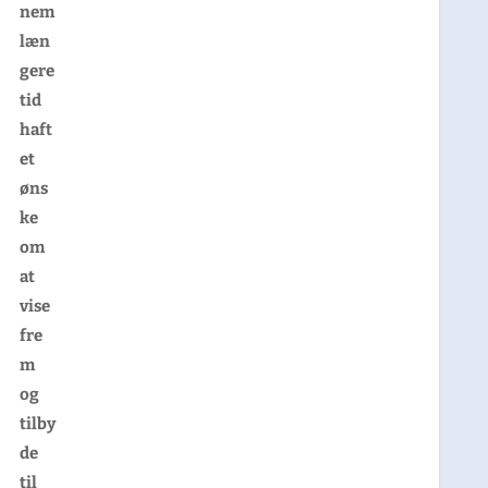
nem
læn
gere
tid
haft
et
øns
ke
om
at
vise
fre
m
og
tilby
de
til