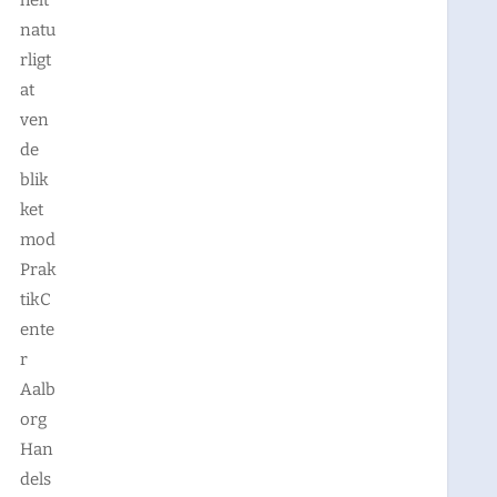
natu
rligt
at
ven
de
blik
ket
mod
Prak
tikC
ente
r
Aalb
org
Han
dels