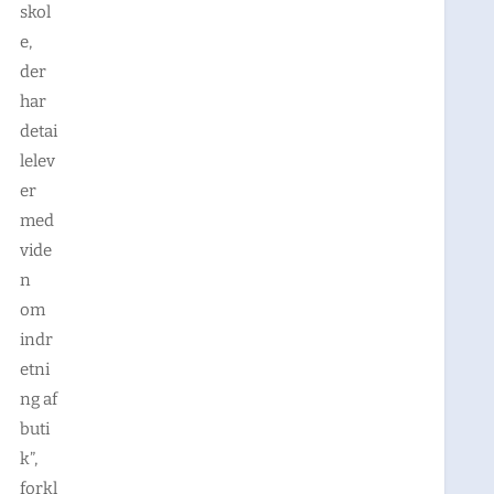
skol
e,
der
har
detai
lelev
er
med
vide
n
om
indr
etni
ng af
buti
k”,
forkl