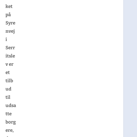
ket
på
Syre
nvej
i
Serr
itsle
v er
et
tilb
ud
til
udsa
tte
borg
ere,