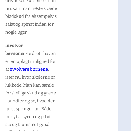
drivhuset. Forspirer man
nu, kan man høste spæde
bladskud fra eksempelvis
salat og spinat inden for
nogle uger.
Involver
børnene:
Foråret i haven
er en oplagt mulighed for
at
involvere børnene
,
især nu hvor skolerne er
lukkede. Man kan samle
forskellige skud og grene
i bundter og se, hvad der
først springer ud. Både
forsytia, syren og pil vil
stå og blomstre lige så