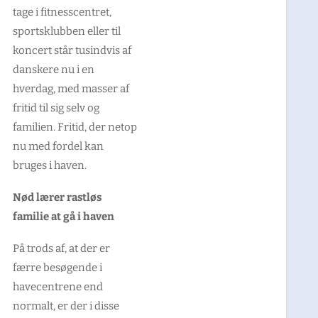
tage i fitnesscentret,
sportsklubben eller til
koncert står tusindvis af
danskere nu i en
hverdag, med masser af
fritid til sig selv og
familien. Fritid, der netop
nu med fordel kan
bruges i haven.
Nød lærer rastløs
familie at gå i haven
På trods af, at der er
færre besøgende i
havecentrene end
normalt, er der i disse