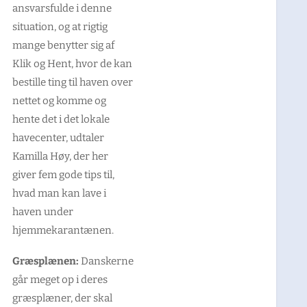
ansvarsfulde i denne
situation, og at rigtig
mange benytter sig af
Klik og Hent, hvor de kan
bestille ting til haven over
nettet og komme og
hente det i det lokale
havecenter,
udtaler
Kamilla Høy, der her
giver fem gode tips til,
hvad man kan lave i
haven under
hjemmekarantænen.
Græsplænen:
Danskerne
går meget op i deres
græsplæner, der skal