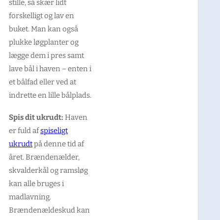
stille, så skær lidt
forskelligt og lav en
buket. Man kan også
plukke løgplanter og
lægge dem i pres samt
lave bål i haven – enten i
et bålfad eller ved at
indrette en lille bålplads.
Spis dit ukrudt:
Haven
er fuld af
spiseligt
ukrudt
på denne tid af
året. Brændenælder,
skvalderkål og ramsløg
kan alle bruges i
madlavning.
Brændenældeskud kan