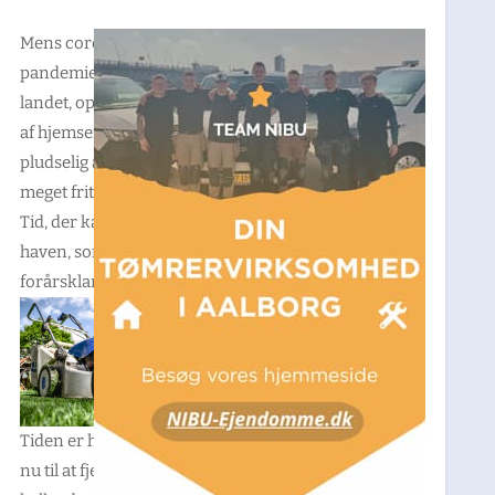
Mens corona-
pandemien hærger
landet, oplever tusindvis
af hjemsendte danskere
pludselig at have utroligt
meget fritid på hånden.
Tid, der kan bruges i
haven, som netop nu er
forårsklar.
Tiden er helt rigtig netop
nu til at fjerne mos, strø