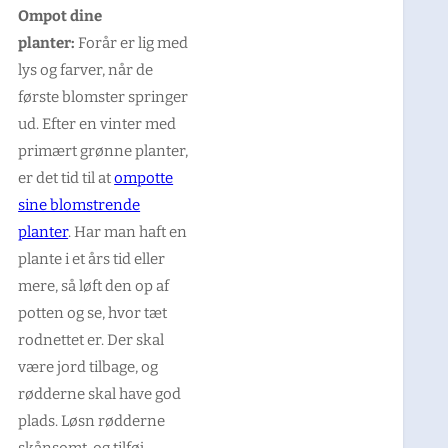
Ompot dine
planter:
Forår er lig med
lys og farver, når de
første blomster springer
ud. Efter en vinter med
primært grønne planter,
er det tid til at
ompotte
sine blomstrende
planter
. Har man haft en
plante i et års tid eller
mere, så løft den op af
potten og se, hvor tæt
rodnettet er. Der skal
være jord tilbage, og
rødderne skal have god
plads. Løsn rødderne