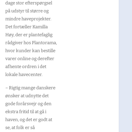
dage stor efterspørgsel
på udstyr til større og
mindre haveprojekter.
Det fortæller Kamilla
Høy, der er plantefaglig
rådgiver hos Plantorama,
hvor kunder kan bestille
varer online og derefter
afhente ordren i det
lokale havecenter.
– Rigtig mange danskere
ønsker at udnytte det
gode forårsvejr og den
ekstra fritid til at gå i
haven, og det er godt at
se, at folk er så