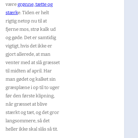
være
grønne, tætte og
stærk
e. Tiden er helt
rigtig netop nu til at
fjerne mos, strø kalk ud
og gøde. Det er samtidig
vigtigt, hvis det ikke er
gjort allerede, at man
venter med at slå græsset
til midten af april. Har
man gødet og kalket sin
græsplæne i op til to uger
før den første klipning,
når græsset at blive
stærkt og tæt, og det gror
langsommere, så det
heller ikke skal slås så tit.