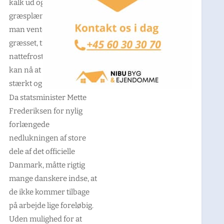
kalk ud og gøde sin
græsplæne. Samtidig bør
man vente med at slå
græsset, til vi ikke har
nattefrost mere, så det
kan nå at vokse sig
stærkt og tæt. Foto: PR.
Da statsminister Mette
Frederiksen for nylig
forlængede
nedlukningen af store
dele af det officielle
Danmark, måtte rigtig
mange danskere indse, at
de ikke kommer tilbage
på arbejde lige foreløbig.
Uden mulighed for at