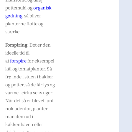
skånsomt, og tilføj
pottemuld og
organisk
gødning
, så bliver
planterne flotte og
stærke.
Forspiring:
Det er den
ideelle tid til
at
forspire
for eksempel
kål og tomatplanter. Så
frø inde i stuen i bakker
og potter, så de får lys og
varme i cirka seks uger.
Når det så er blevet lunt
nok udenfor, planter
man dem ud i
køkkenhaven eller