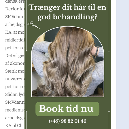
dansk erhvervsliv hårdt.
Derfor foreslår
SMVdanmark og
arbejdsgiverforeningen
KA, at momsen
midlertidigt sænkes til 15
pct. for resten af året.
Det vil give en kickstart
af økonomien.
Sænk momsen fra de
nuværende 25 pct. til 15
pct. for resten af året.
Sådan lyder forslaget fra
SMVdanmark og
medlemsorganisationen
arbejdsgiverforeningen
KA til Christiansborg-