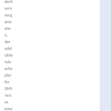
derh
verv
sorg
anis
atio
n,
der
udel
ukke
nde
arbe
jder
for
SMV
’ern
es
inter