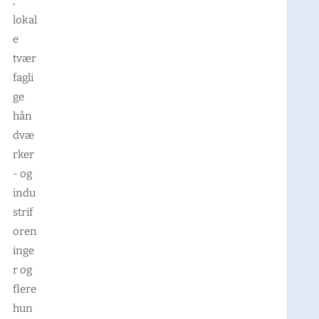
,
lokal
e
tvær
fagli
ge
hån
dvæ
rker
- og
indu
strif
oren
inge
r og
flere
hun