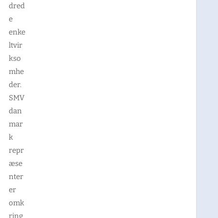
dred
e
enke
ltvir
kso
mhe
der.
SMV
dan
mar
k
repr
æse
nter
er
omk
ring