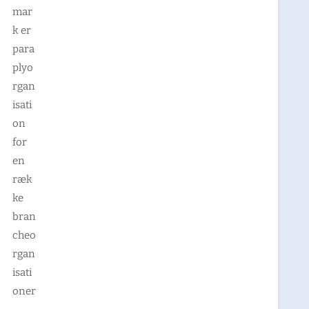
mar
k er
para
plyo
rgan
isati
on
for
en
ræk
ke
bran
cheo
rgan
isati
oner