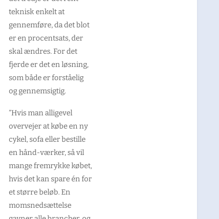
teknisk enkelt at
gennemføre, da det blot
er en procentsats, der
skal ændres. For det
fjerde er det en løsning,
som både er forståelig
og gennemsigtig.
”Hvis man alligevel
overvejer at købe en ny
cykel, sofa eller bestille
en hånd-værker, så vil
mange fremrykke købet,
hvis det kan spare én for
et større beløb. En
momsnedsættelse
gavner alle brancher, og