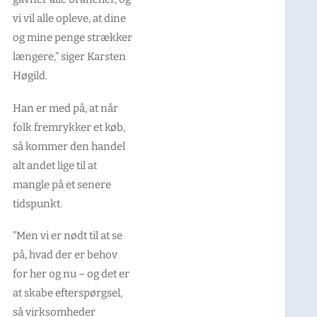
vi vil alle opleve, at dine
og mine penge strækker
længere,” siger Karsten
Høgild.
Han er med på, at når
folk fremrykker et køb,
så kommer den handel
alt andet lige til at
mangle på et senere
tidspunkt.
”Men vi er nødt til at se
på, hvad der er behov
for her og nu – og det er
at skabe efterspørgsel,
så virksomheder