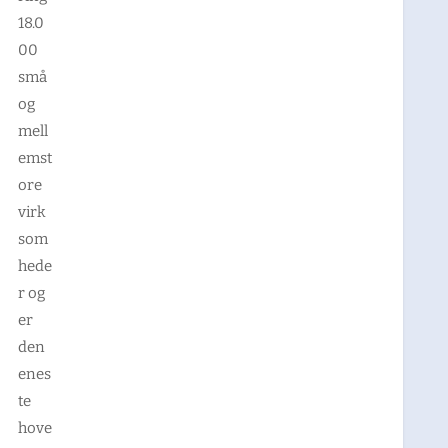
18.0
00
små
og
mell
emst
ore
virk
som
hede
r og
er
den
enes
te
hove