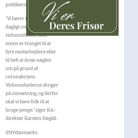
politikerne.
”Vi hører i medierne
dagligt om
virksomheder, som
enten er tvunget til at
fyre medarbejdere eller
til helt at dreje nøglen
om på grund af
coronakrisen.
Virksomhederne skriger
på omsætning, og derfor
skal vi have folk til at
bruge penge,” siger KA-
direktør Karsten Høgild.
SMVdanmarks