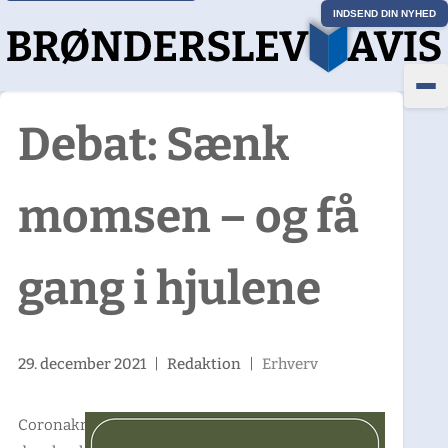
INDSEND DIN NYHED
Debat: Sænk
momsen – og få
gang i hjulene
29. december 2021
|
Redaktion
|
Erhverv
Coronakrisen har ramt