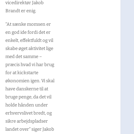
vicedirektør Jakob
Brandt er enig.
”At sænke momsen er
en god ide fordi det er
enkelt, effektfuldt og vil
skabe øget aktivitet lige
med det samme –
præcis hvad vi har brug
for at kickstarte
økonomien igen. Vi skal
have danskerne til at
bruge penge, da det vil
holde hånden under
erhvervslivet bredt, og
sikre arbejdspladser
landet over” siger Jakob