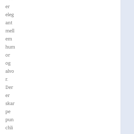
er
eleg
ant
mell
em
hum
or
og
alvo
r.
Der
er
skar
pe
pun
chli