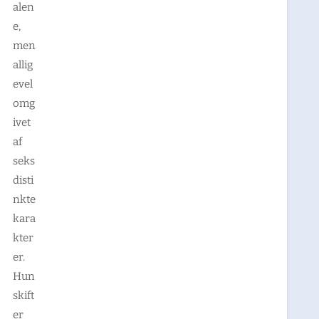
alen
e,
men
allig
evel
omg
ivet
af
seks
disti
nkte
kara
kter
er.
Hun
skift
er