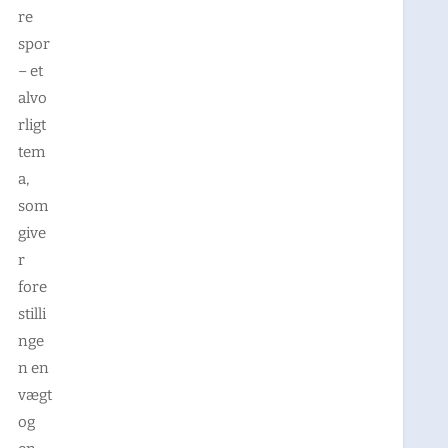
re
spor
– et
alvo
rligt
tem
a,
som
give
r
fore
stilli
nge
n en
vægt
og