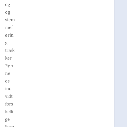
og
og
stem
mef
ørin
g
træk
ker
Røn
ne
os
ind i
vidt
fors
kelli
ge
livsv