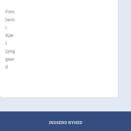
Foto:
Jann
i
Kjæ
r
Lyng
gaar
d
INDSEND NYHED