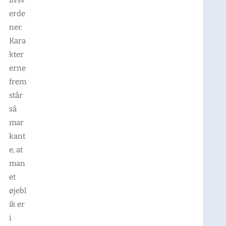
erde
ner.
Kara
kter
erne
frem
står
så
mar
kant
e, at
man
et
øjebl
ik er
i