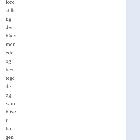
fore
stilli
ng,
der
både
mor
ede
og
bev
æge
de –
og
som
blive
r
hæn
gen