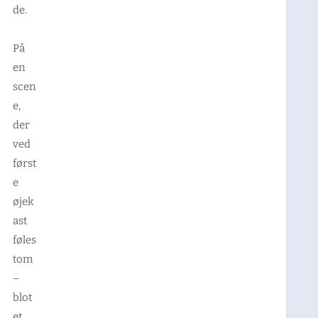
de.
På
en
scen
e,
der
ved
først
e
øjek
ast
føles
tom
–
blot
et