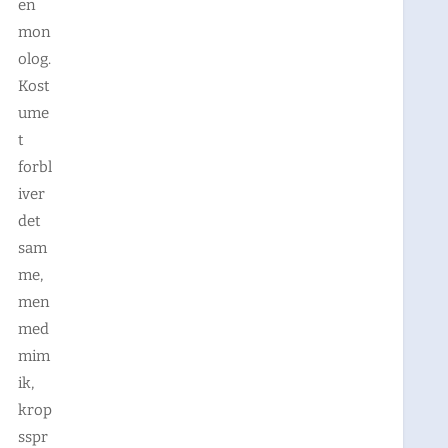
en
mon
olog.
Kost
ume
t
forbl
iver
det
sam
me,
men
med
mim
ik,
krop
sspr