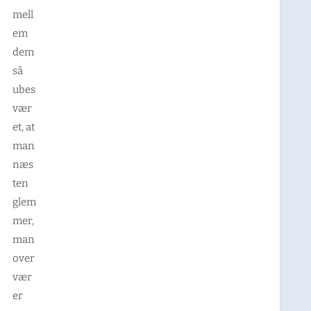
mell
em
dem
så
ubes
vær
et, at
man
næs
ten
glem
mer,
man
over
vær
er