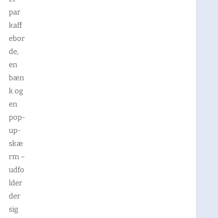
par
kaff
ebor
de,
en
bæn
k og
en
pop-
up-
skæ
rm –
udfo
lder
der
sig