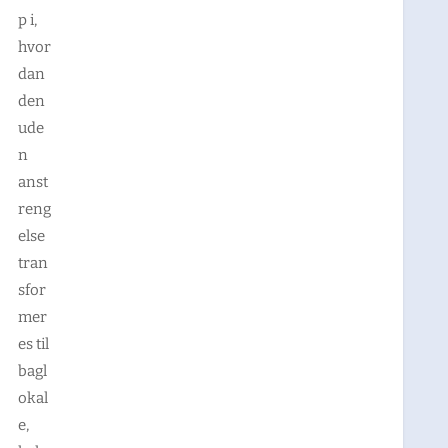
p i,
hvor
dan
den
ude
n
anst
reng
else
tran
sfor
mer
es til
bagl
okal
e,