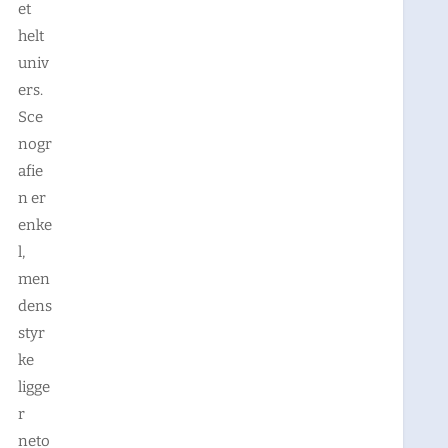
et
helt
univ
ers.
Sce
nogr
afie
n er
enke
l,
men
dens
styr
ke
ligge
r
neto