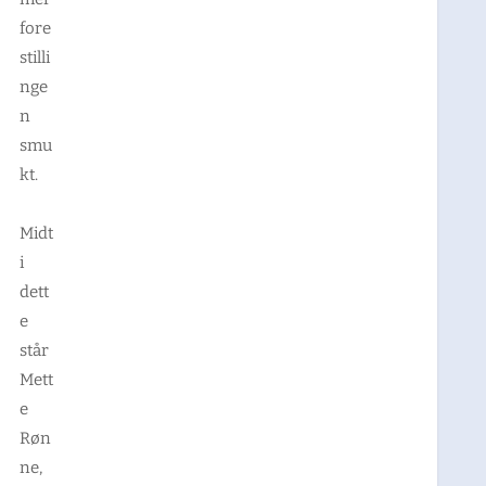
fore
stilli
nge
n
smu
kt.
Midt
i
dett
e
står
Mett
e
Røn
ne,