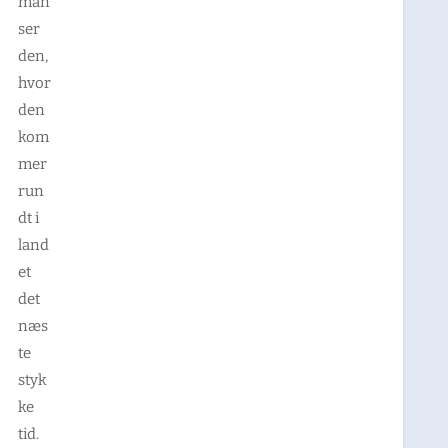
man
ser
den,
hvor
den
kom
mer
run
dt i
land
et
det
næs
te
styk
ke
tid.