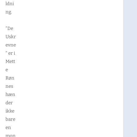
ldni
ng.
"De
Uskr
evne
" er i
Mett
e
Røn
nes
hæn
der
ikke
bare
en
mon