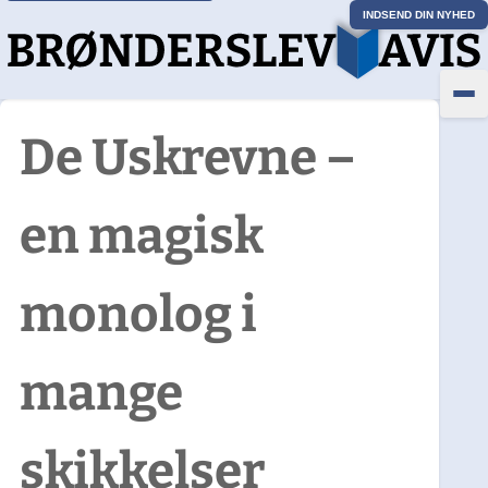
INDSEND DIN NYHED
De Uskrevne –
en magisk
monolog i
mange
skikkelser