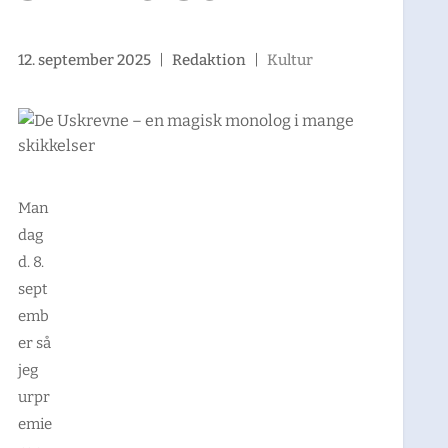
12. september 2025
|
Redaktion
|
Kultur
Man
dag
d. 8.
sept
emb
er så
jeg
urpr
emie