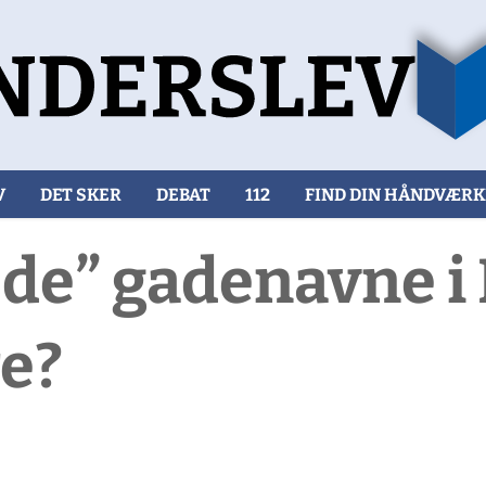
V
DET SKER
DEBAT
112
FIND DIN HÅNDVÆR
lede” gadenavne 
re?