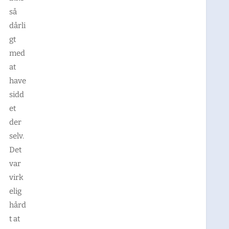
så
dårli
gt
med
at
have
sidd
et
der
selv.
Det
var
virk
elig
hård
t at