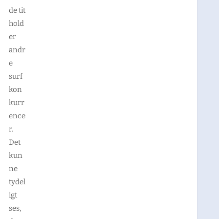
de tit
hold
er
andr
e
surf
kon
kurr
ence
r.
Det
kun
ne
tydel
igt
ses,