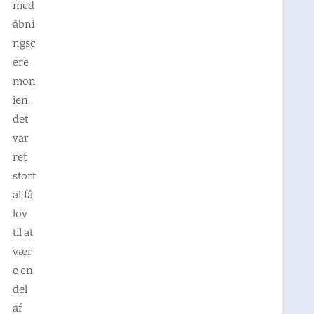
med
åbni
ngsc
ere
mon
ien,
det
var
ret
stort
at få
lov
til at
vær
e en
del
af