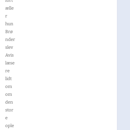
fort
ælle
r
hun
Brø
nder
slev
Avis
læse
re
lidt
om
om
den
stor
e
ople