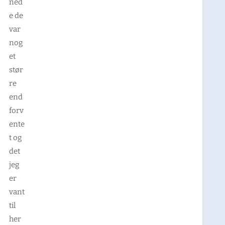
ned
e de
var
nog
et
stør
re
end
forv
ente
t og
det
jeg
er
vant
til
her