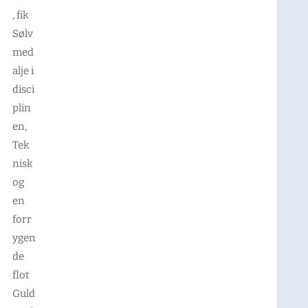
, fik
Sølv
med
alje i
disci
plin
en,
Tek
nisk
og
en
forr
ygen
de
flot
Guld