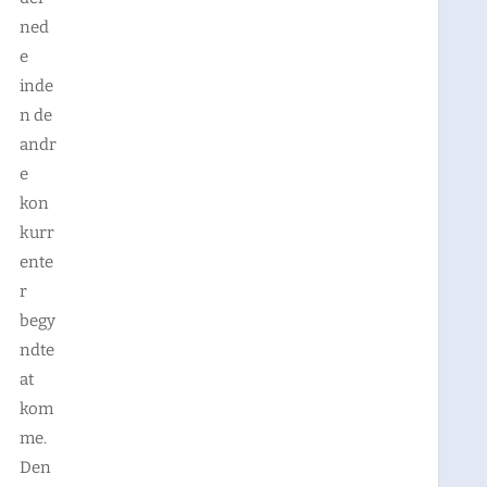
ned
e
inde
n de
andr
e
kon
kurr
ente
r
begy
ndte
at
kom
me.
Den