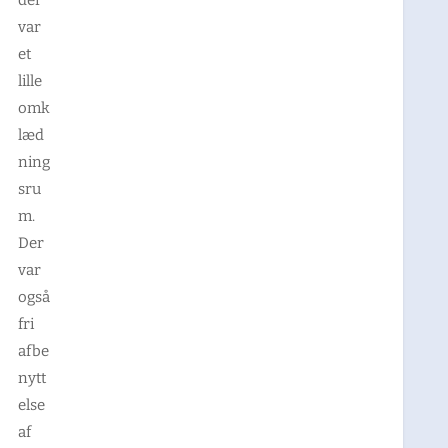
der
var
et
lille
omk
læd
ning
sru
m.
Der
var
også
fri
afbe
nytt
else
af