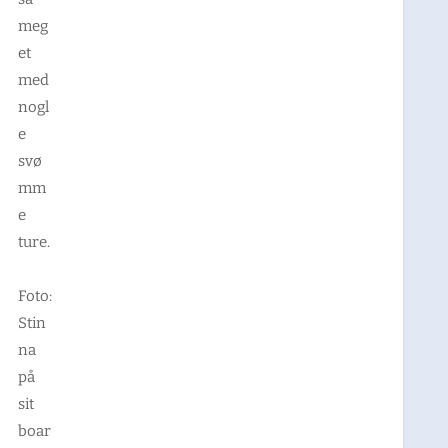
meg
et
med
nogl
e
svø
mm
e
ture.
Foto:
Stin
na
på
sit
boar