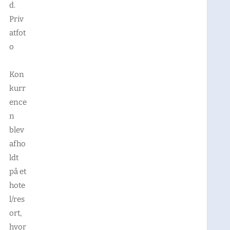
d.
Priv
atfot
o
Kon
kurr
ence
n
blev
afho
ldt
på et
hote
l/res
ort,
hvor