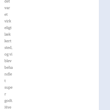
det
var
et
virk
eligt
læk
kert
sted,
og vi
blev
beha
ndle
t
supe
r
godt.
Hve