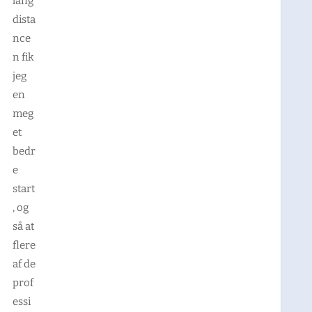
lang
dista
nce
n fik
jeg
en
meg
et
bedr
e
start
, og
så at
flere
af de
prof
essi