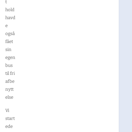
t
hold
havd
e
også
fået
sin
egen
bus
til fri
afbe
nytt
else
Vi
start
ede