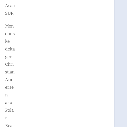
Asaa
SUP.
Men
dans
ke
delta
ger
Chri
stian
And
erse
n
aka
Pola
r
Bear