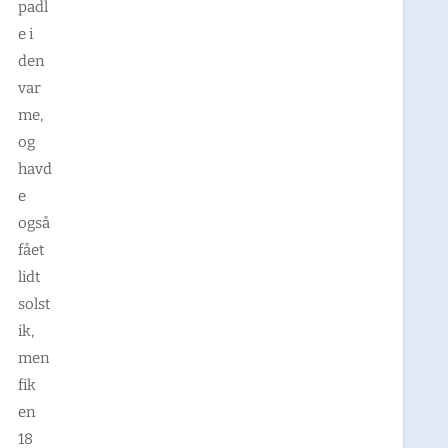
padl
e i
den
var
me,
og
havd
e
også
fået
lidt
solst
ik,
men
fik
en
18