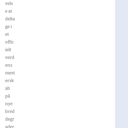
vels
e at
delta
ge i
et
offic
ielt
verd
ens
mest
ersk
ab
på
nye
bred
degr
ader