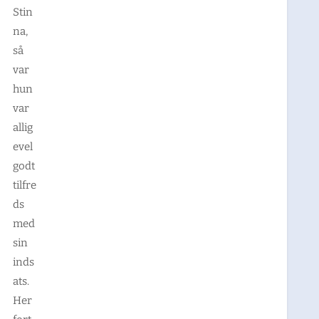
Stin
na,
så
var
hun
var
allig
evel
godt
tilfre
ds
med
sin
inds
ats.
Her