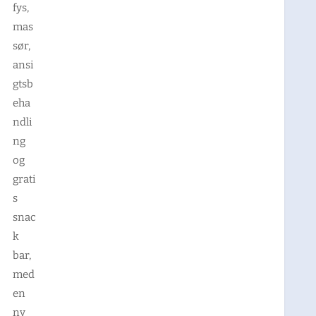
fys,
mas
sør,
ansi
gtsb
eha
ndli
ng
og
grati
s
snac
k
bar,
med
en
ny