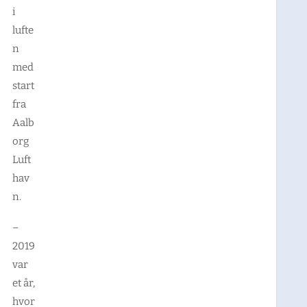
i
lufte
n
med
start
fra
Aalb
org
Luft
hav
n.
–
2019
var
et år,
hvor