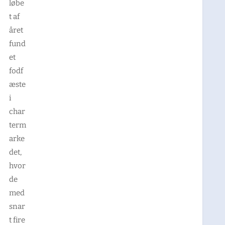
løbe
t af
året
fund
et
fodf
æste
i
char
term
arke
det,
hvor
de
med
snar
t fire