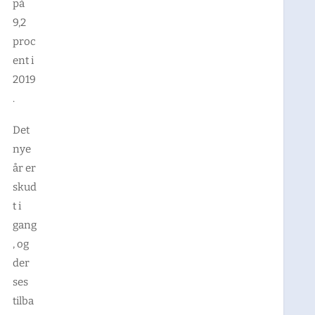
på
9,2
proc
ent i
2019
.
Det
nye
år er
skud
t i
gang
, og
der
ses
tilba