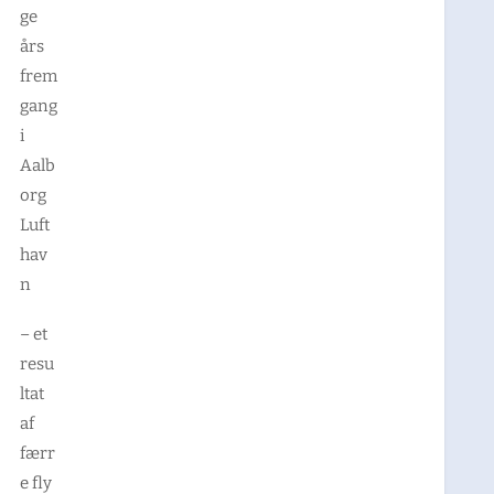
ge
års
frem
gang
i
Aalb
org
Luft
hav
n
– et
resu
ltat
af
færr
e fly