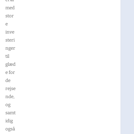
med
stor
e
inve
steri
nger
til
glæd
e for
de
rejse
nde,
og
samt
idig
også