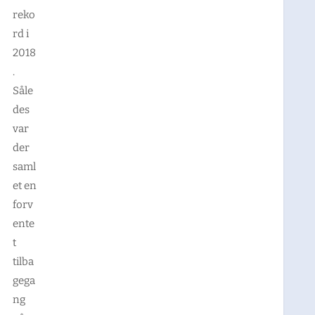
reko
rd i
2018
.
Såle
des
var
der
saml
et en
forv
ente
t
tilba
gega
ng