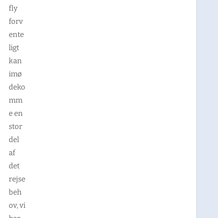
fly
forv
ente
ligt
kan
imø
deko
mm
e en
stor
del
af
det
rejse
beh
ov, vi