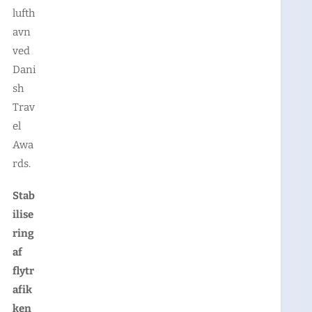
lufth
avn
ved
Dani
sh
Trav
el
Awa
rds.
Stab
ilise
ring
af
flytr
afik
ken