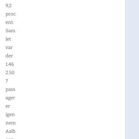
9,2
proc
ent.
Sam
let
var
der
1.46
2.50
7
pass
ager
er
igen
nem
Aalb