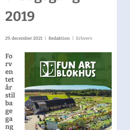
2019
29. december 2021
|
Redaktion
|
Erhverv
Fo
rv
en
tet
år
stil
ba
ge
ga
ng