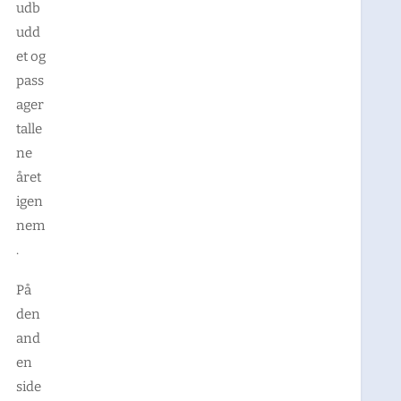
udb
udd
et og
pass
ager
talle
ne
året
igen
nem
.
På
den
and
en
side