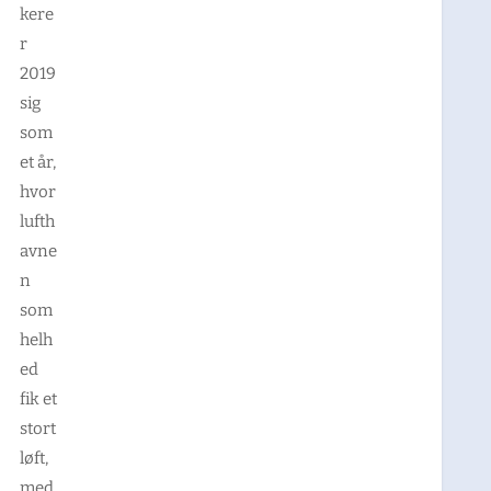
kere
r
2019
sig
som
et år,
hvor
lufth
avne
n
som
helh
ed
fik et
stort
løft,
med