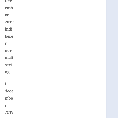
Dec
emb
er
2019
indi
kere
r
nor
mali
seri
ng
I
dece
mbe
r
2019