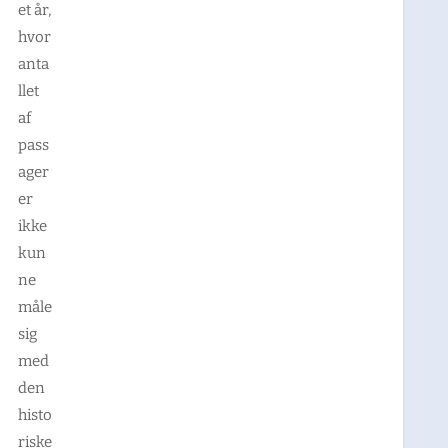
et år,
hvor
anta
llet
af
pass
ager
er
ikke
kun
ne
måle
sig
med
den
histo
riske