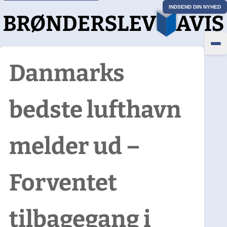
INDSEND DIN NYHED
Danmarks
bedste lufthavn
melder ud –
Forventet
tilbagegang i