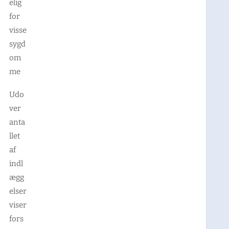
elig
for
visse
sygd
om
me
Udo
ver
anta
llet
af
indl
ægg
elser
viser
fors