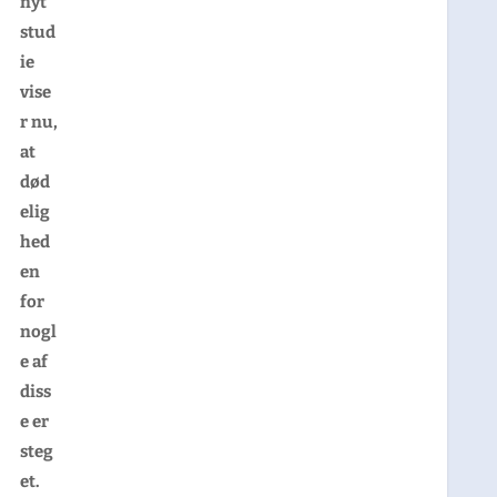
nyt
stud
ie
vise
r nu,
at
død
elig
hed
en
for
nogl
e af
diss
e er
steg
et.