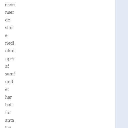
ekve
nser
de
stor
e
nedl
ukni
nger
af
samf
und
et
har
haft
for
anta
llet