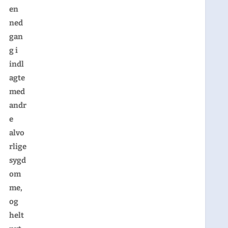
en
ned
gan
g i
indl
agte
med
andr
e
alvo
rlige
sygd
om
me,
og
helt