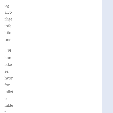
og
alvo
rlige
infe
ktio
ner.
– Vi
kan
ikke
se,
hvor
for
tallet
er
falde
t.