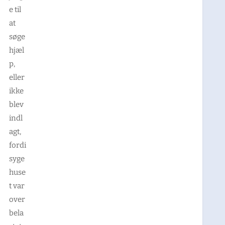
e til
at
søge
hjæl
p,
eller
ikke
blev
indl
agt,
fordi
syge
huse
t var
over
bela