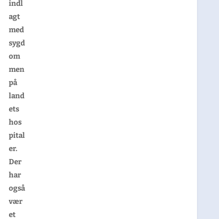
indl
agt
med
sygd
om
men
på
land
ets
hos
pital
er.
Der
har
også
vær
et