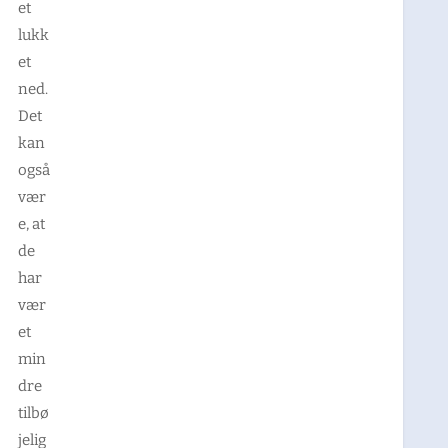
et
lukk
et
ned.
Det
kan
også
vær
e, at
de
har
vær
et
min
dre
tilbø
jelig