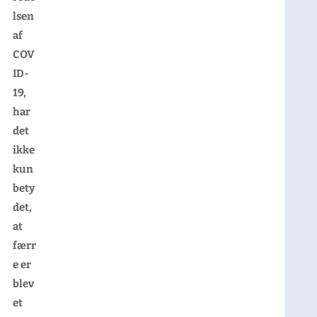
lsen
af
COV
ID-
19,
har
det
ikke
kun
bety
det,
at
færr
e er
blev
et