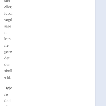
stet
eller,
fordi
vagtl
æge
n
kun
ne
gøre
det,
der
skull
e til.
Høje
re
død