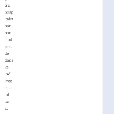
fra
hosp
italet
har
han
stud
eret
de
dans
ke
indl
ægg
elses
tal
for
at