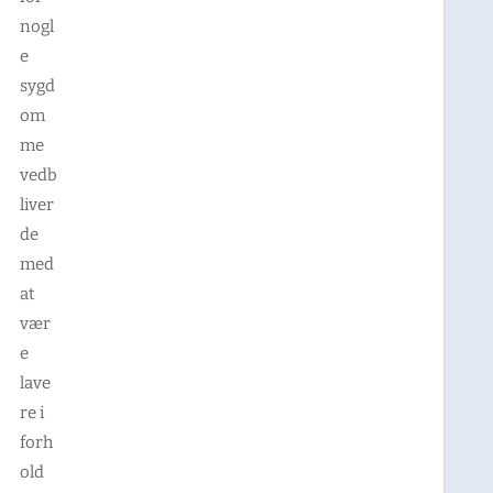
nogl
e
sygd
om
me
vedb
liver
de
med
at
vær
e
lave
re i
forh
old