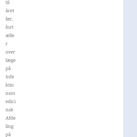
til
året
før,
fort
ælle
r
over
læge
på
Infe
ktio
nsm
edici
nsk
Afde
ling
på