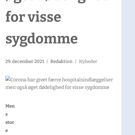
for visse
sygdomme
29. december 2021
|
Redaktion
|
Nyheder
Men
s
stor
e