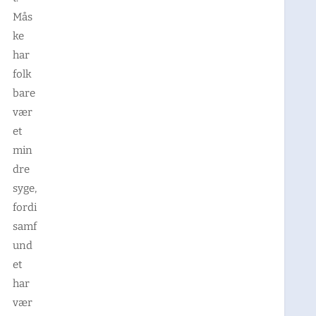
Mås
ke
har
folk
bare
vær
et
min
dre
syge,
fordi
samf
und
et
har
vær