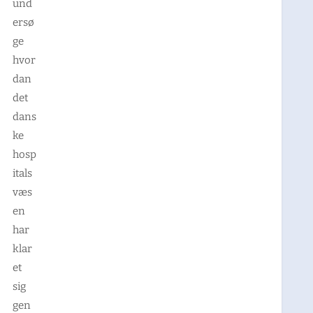
und
ersø
ge
hvor
dan
det
dans
ke
hosp
itals
væs
en
har
klar
et
sig
gen