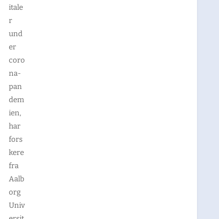
itale
r
und
er
coro
na-
pan
dem
ien,
har
fors
kere
fra
Aalb
org
Univ
ersit