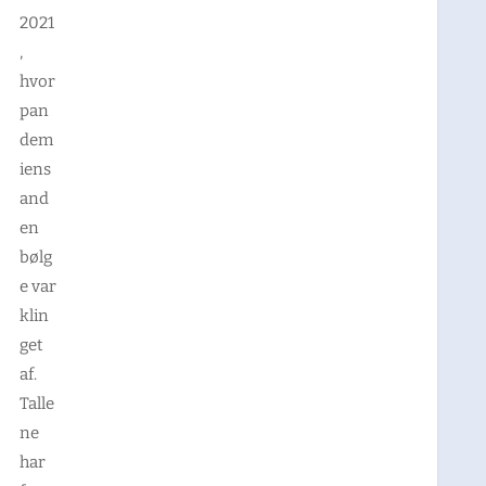
2021
,
hvor
pan
dem
iens
and
en
bølg
e var
klin
get
af.
Talle
ne
har