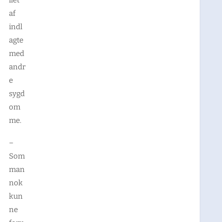
af
indl
agte
med
andr
e
sygd
om
me.
–
Som
man
nok
kun
ne