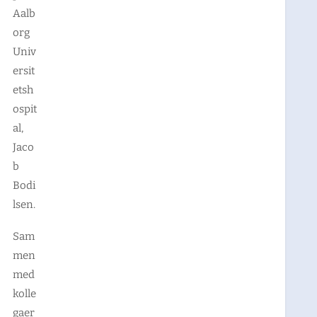
Aalb
org
Univ
ersit
etsh
ospit
al,
Jaco
b
Bodi
lsen.
Sam
men
med
kolle
gaer