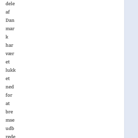
dele
af
Dan
mar
k
har
vær
et
lukk
et
ned
for
at
bre
mse
udb
rede