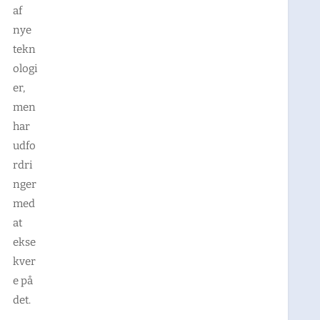
af
nye
tekn
ologi
er,
men
har
udfo
rdri
nger
med
at
ekse
kver
e på
det.