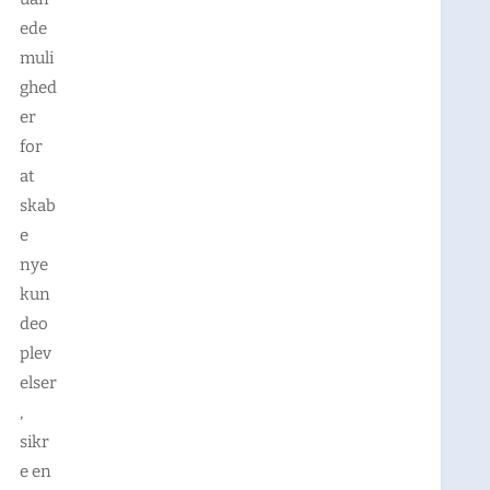
ede
muli
ghed
er
for
at
skab
e
nye
kun
deo
plev
elser
,
sikr
e en