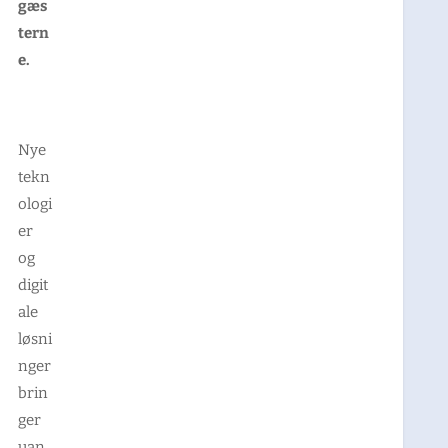
gæs
tern
e.
Nye
tekn
ologi
er
og
digit
ale
løsni
nger
brin
ger
uan