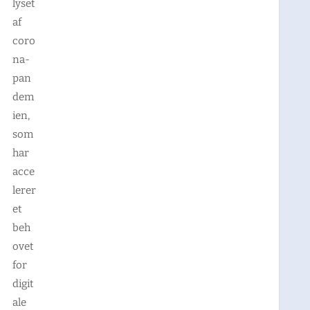
lyset
af
coro
na-
pan
dem
ien,
som
har
acce
lerer
et
beh
ovet
for
digit
ale