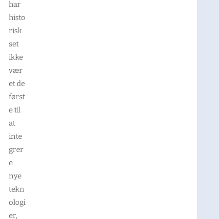
har
histo
risk
set
ikke
vær
et de
først
e til
at
inte
grer
e
nye
tekn
ologi
er,