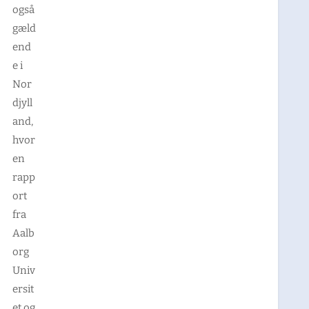
også
gæld
end
e i
Nor
djyll
and,
hvor
en
rapp
ort
fra
Aalb
org
Univ
ersit
et og