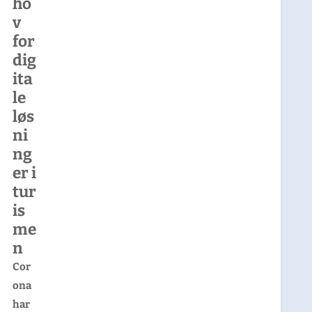
ho
v
for
dig
ita
le
løs
ni
ng
er i
tur
is
me
n
Cor
ona
har