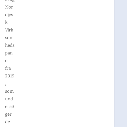
Nor
djys
k
Virk
som
heds
pan
el
fra
2019
,
som
und
ersø
ger
de