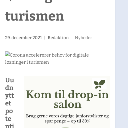
turismen
29. december 2021
|
Redaktion
|
Nyheder
Uu
dn
ytt
et
po
te
nti