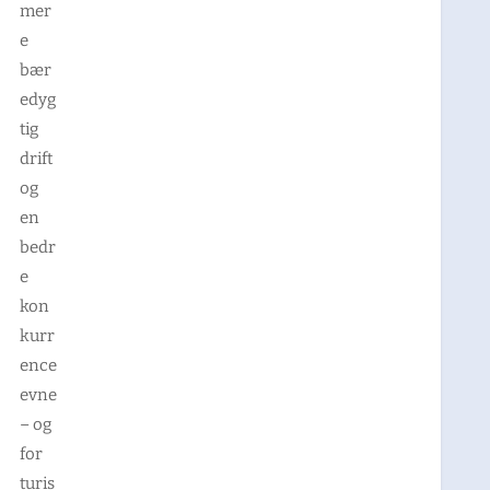
mer
e
bær
edyg
tig
drift
og
en
bedr
e
kon
kurr
ence
evne
– og
for
turis