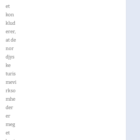
et
kon
klud
erer,
at de
nor
djys
ke
turis
mevi
rkso
mhe
der
er
meg
et