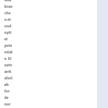
bran
che
n et
uud
nytt
et
pote
ntial
e. Et
netv
ærk
sforl
øb
for
de
nor