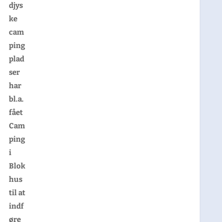
djys
ke
cam
ping
plad
ser
har
bl.a.
fået
Cam
ping
i
Blok
hus
til at
indf
øre