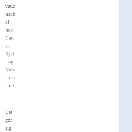
vatio
nsch
ef
hos
Dan
sk
Kyst
- og
Natu
rturi
sme.
Det
gør
sig