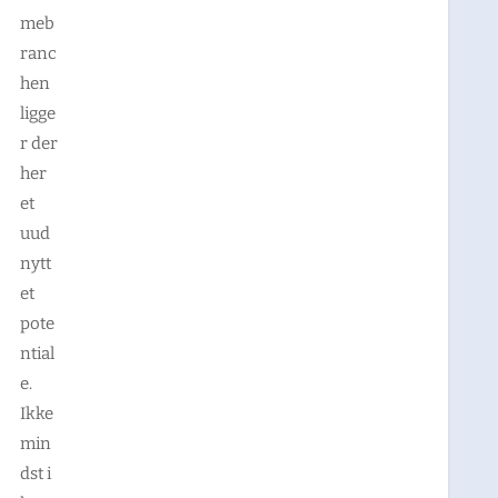
meb
ranc
hen
ligge
r der
her
et
uud
nytt
et
pote
ntial
e.
Ikke
min
dst i