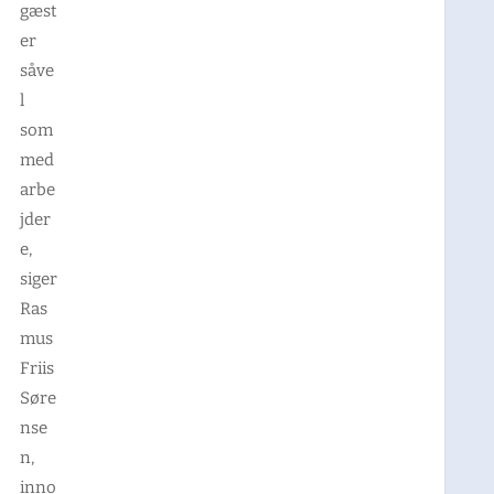
gæst
er
såve
l
som
med
arbe
jder
e,
siger
Ras
mus
Friis
Søre
nse
n,
inno