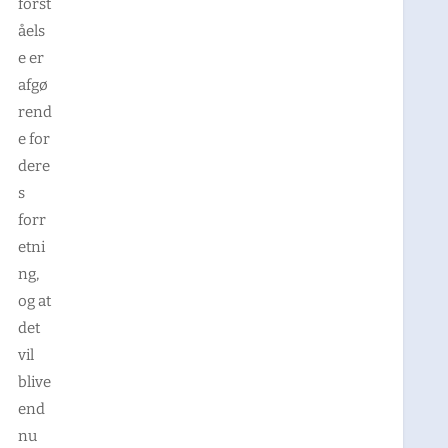
forst
åels
e er
afgø
rend
e for
dere
s
forr
etni
ng,
og at
det
vil
blive
end
nu