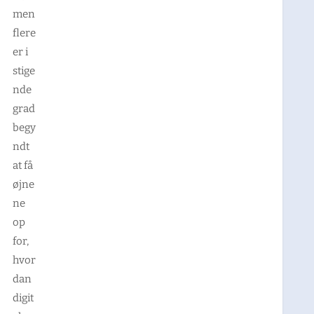
men
flere
er i
stige
nde
grad
begy
ndt
at få
øjne
ne
op
for,
hvor
dan
digit