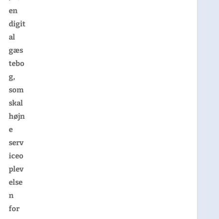
en
digit
al
gæs
tebo
g,
som
skal
højn
e
serv
iceo
plev
else
n
for