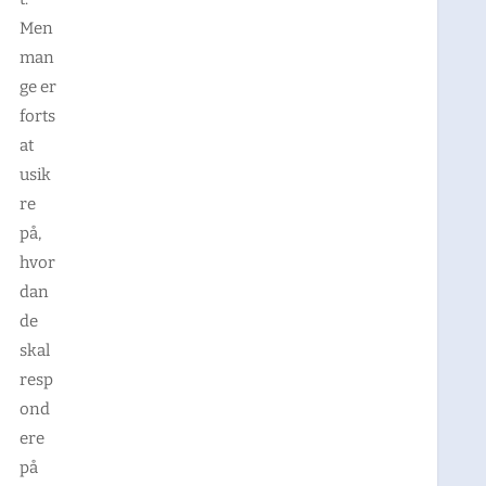
Men
man
ge er
forts
at
usik
re
på,
hvor
dan
de
skal
resp
ond
ere
på