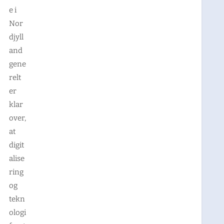
e i
Nor
djyll
and
gene
relt
er
klar
over,
at
digit
alise
ring
og
tekn
ologi