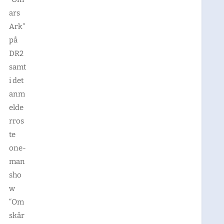
ars
Ark”
på
DR2
samt
i det
anm
elde
rros
te
one-
man
sho
w
“Om
skår