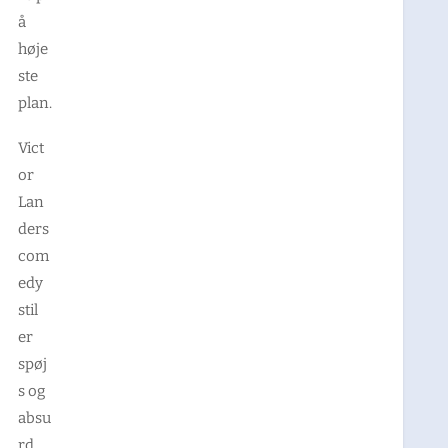
å
høje
ste
plan.
Vict
or
Lan
ders
com
edy
stil
er
spøj
s og
absu
rd,