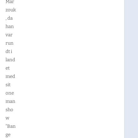
Mar
zouk
, da
han
var
run
dt i
land
et
med
sit
one
man
sho
w
“Ban
ge