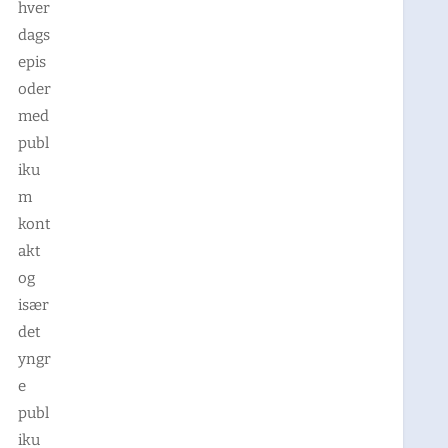
hver
dags
epis
oder
med
publ
iku
m
kont
akt
og
især
det
yngr
e
publ
iku