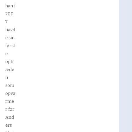
han i
200
7
havd
e sin
først
e
optr
æde
n
som
opva
rme
r for
And
ers