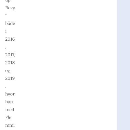
Revy
”
både
i
2016
,
2017,
2018
og
2019
,
hvor
han
med
Fle
mmi