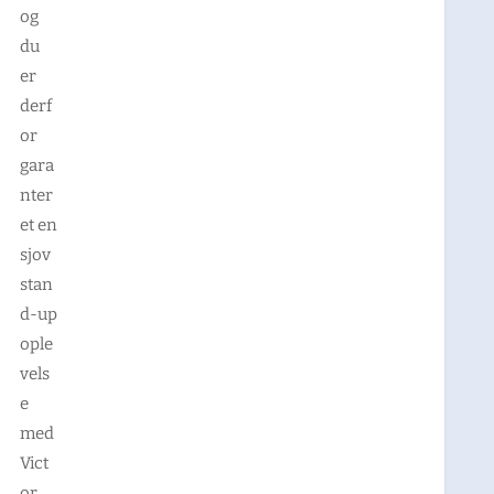
og
du
er
derf
or
gara
nter
et en
sjov
stan
d-up
ople
vels
e
med
Vict
or