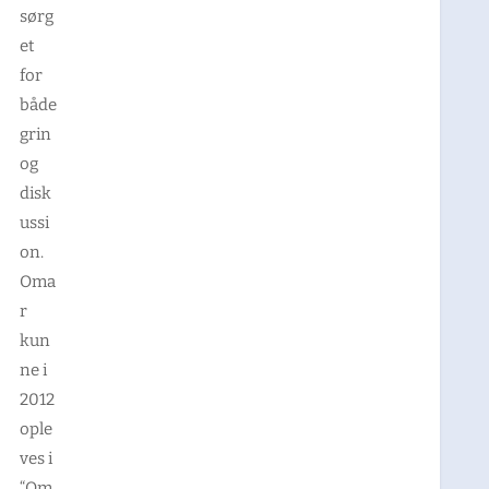
sørg
et
for
både
grin
og
disk
ussi
on.
Oma
r
kun
ne i
2012
ople
ves i
“Om