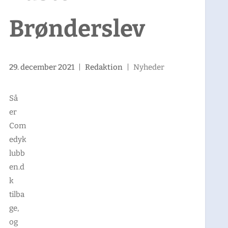
Brønderslev
29. december 2021
|
Redaktion
|
Nyheder
Så
er
Com
edyk
lubb
en.d
k
tilba
ge,
og