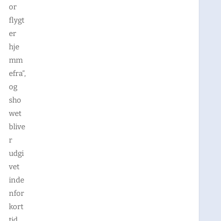
or
flygt
er
hje
mm
efra”,
og
sho
wet
blive
r
udgi
vet
inde
nfor
kort
tid.