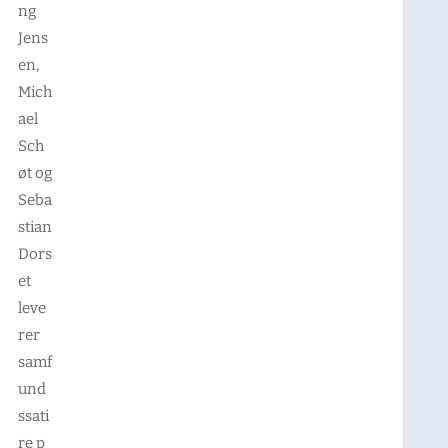
ng
Jens
en,
Mich
ael
Sch
øt og
Seba
stian
Dors
et
leve
rer
samf
und
ssati
re p