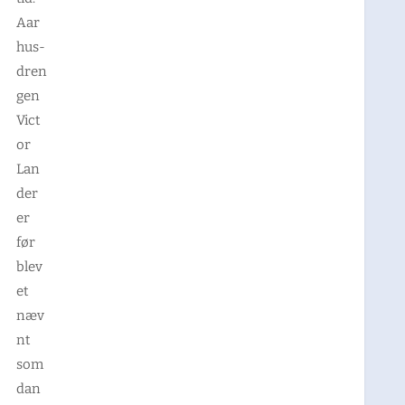
Aar
hus-
dren
gen
Vict
or
Lan
der
er
før
blev
et
næv
nt
som
dan