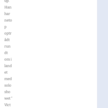
up.
Han
har
neto
p
optr
ådt
run
dt
om i
land
et
med
solo
sho
wet “
Vict