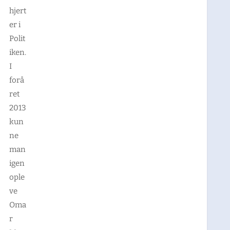
hjert
er i
Polit
iken.
I
forå
ret
2013
kun
ne
man
igen
ople
ve
Oma
r