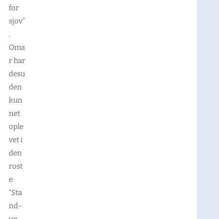
for
sjov”
.
Oma
r har
desu
den
kun
net
ople
vet i
den
rost
e
“Sta
nd-
up