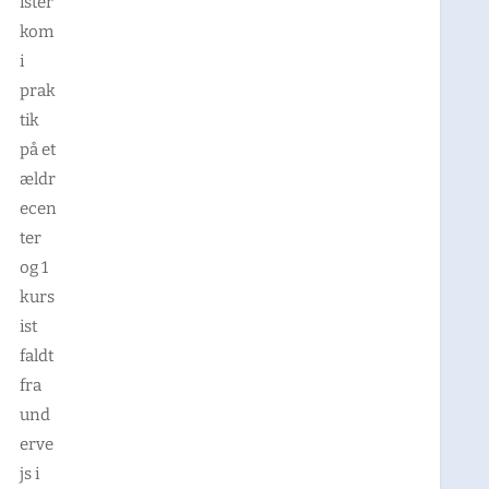
ister
kom
i
prak
tik
på et
ældr
ecen
ter
og 1
kurs
ist
faldt
fra
und
erve
js i