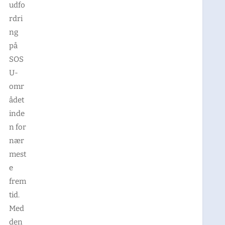
udfo
rdri
ng
på
SOS
U-
omr
ådet
inde
n for
nær
mest
e
frem
tid.
Med
den