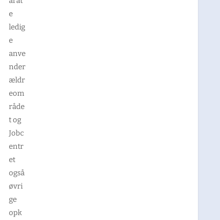
arat
e
ledig
e
anve
nder
ældr
eom
råde
t og
Jobc
entr
et
også
øvri
ge
opk