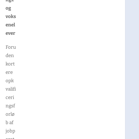
og
voks
enel
ever
Foru
den
kort
ere
opk
valifi
ceri
ngsf
orlø
b af
jobp