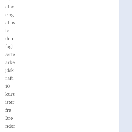
afløs
e og
aflas
te
den
fagl
ærte
arbe
jdsk
raft.
10
kurs
ister
fra
Brø
nder