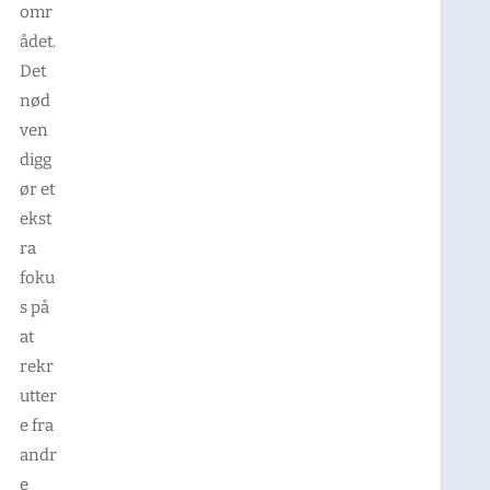
omr
ådet.
Det
nød
ven
digg
ør et
ekst
ra
foku
s på
at
rekr
utter
e fra
andr
e