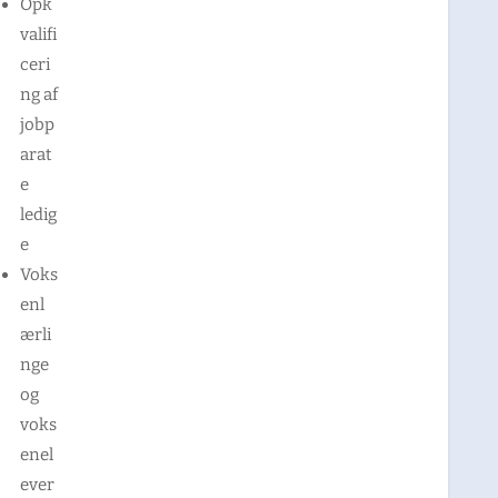
Opk
valifi
ceri
ng af
jobp
arat
e
ledig
e
Voks
enl
ærli
nge
og
voks
enel
ever