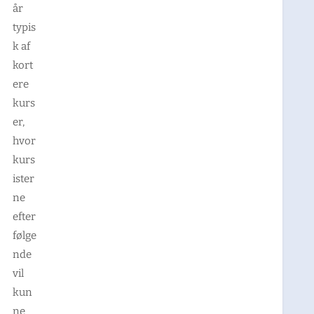
år
typis
k af
kort
ere
kurs
er,
hvor
kurs
ister
ne
efter
følge
nde
vil
kun
ne