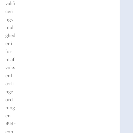
valifi
ceri
ngs
muli
ghed
er i
for
m af
voks
enl
ærli
nge
ord
ning
en.
Ældr
eom