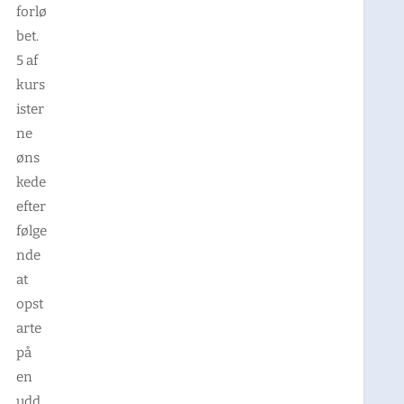
forlø
bet.
5 af
kurs
ister
ne
øns
kede
efter
følge
nde
at
opst
arte
på
en
udd