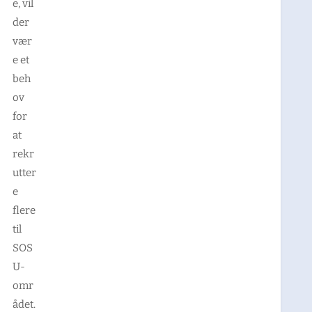
e, vil
der
vær
e et
beh
ov
for
at
rekr
utter
e
flere
til
SOS
U-
omr
ådet.