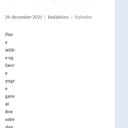
29. december 2021
|
Redaktion
|
Nyheder
Fler
e
ældr
e og
færr
e
yngr
e
gøre
at
Brø
nder
slev