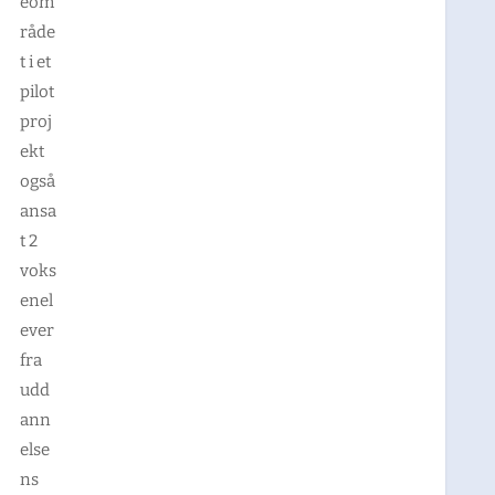
eom
råde
t i et
pilot
proj
ekt
også
ansa
t 2
voks
enel
ever
fra
udd
ann
else
ns