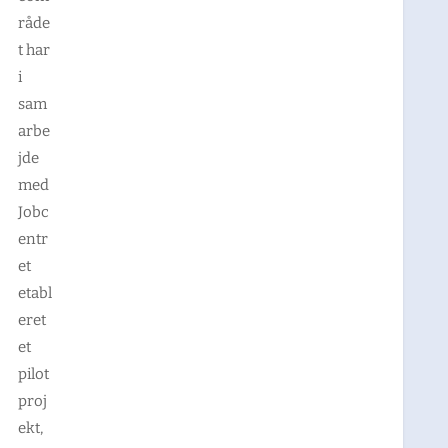
råde
t har
i
sam
arbe
jde
med
Jobc
entr
et
etabl
eret
et
pilot
proj
ekt,