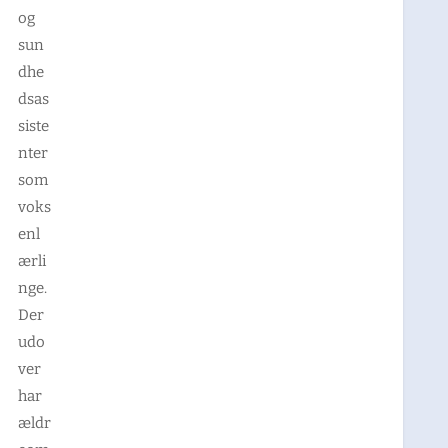
og
sun
dhe
dsas
siste
nter
som
voks
enl
ærli
nge.
Der
udo
ver
har
ældr