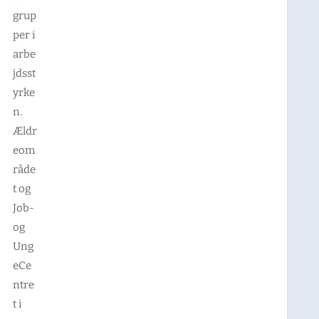
grup
per i
arbe
jdsst
yrke
n.
Ældr
eom
råde
t og
Job-
og
Ung
eCe
ntre
t i