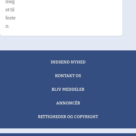
meg
et til
feste
n.
INDSEND NYHED
KONTAKT OS
BLIV MEDDELER
ANNONCÉR
RETTIGHEDER OG COPYRIGHT