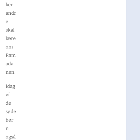
ker
andr
e
skal
lære
om
Ram
ada
nen.
Idag
vil
de
søde
bør
n
også