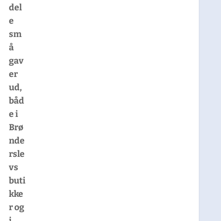
del
e
sm
å
gav
er
ud,
båd
e i
Brø
nde
rsle
vs
buti
kke
r og
i