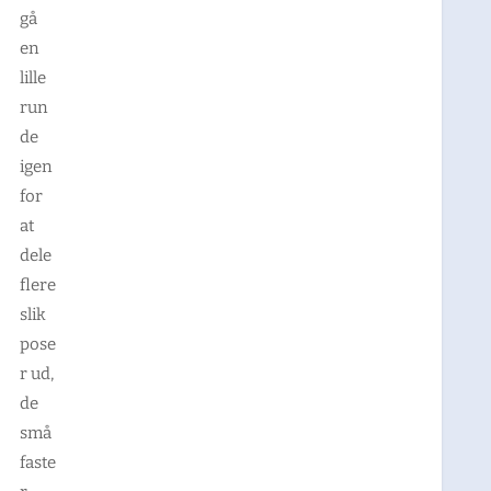
gå
en
lille
run
de
igen
for
at
dele
flere
slik
pose
r ud,
de
små
faste