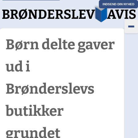
INDSEND DIN NYHED
Børn delte gaver
ud i
Brønderslevs
butikker
grundet