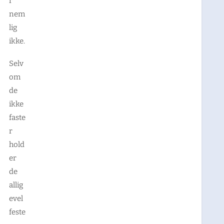
r
nem
lig
ikke.
Selv
om
de
ikke
faste
r
hold
er
de
allig
evel
feste