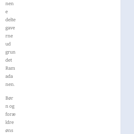
nen
e
delte
gave
rne
ud
grun
det
Ram
ada
nen.
Bør
n og
foræ
ldre
øns