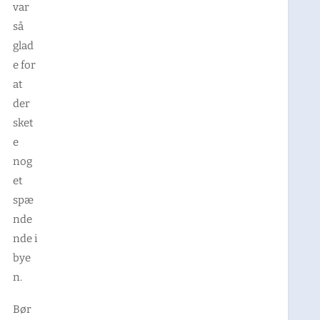
var
så
glad
e for
at
der
sket
e
nog
et
spæ
nde
nde i
bye
n.
Bør