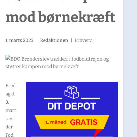
mod børnekræft
1. marts 2023
|
Redaktionen
|
Erhverv
Fred
ag d.
3.
mart
s er
der
Fod