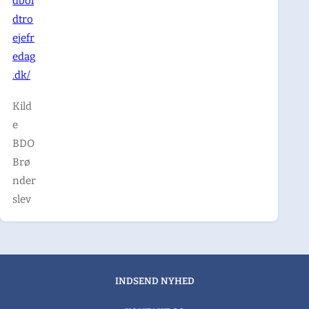
dbol
dtro
ejefr
edag
.dk/
Kild
e
BDO
Brø
nder
slev
INDSEND NYHED