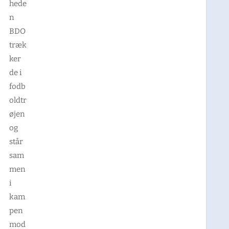
hede
n
BDO
træk
ker
de i
fodb
oldtr
øjen
og
står
sam
men
i
kam
pen
mod