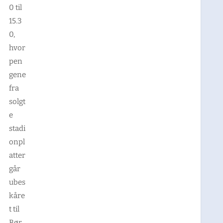
0 til
15.3
0,
hvor
pen
gene
fra
solgt
e
stadi
onpl
atter
går
ubes
kåre
t til
Bør