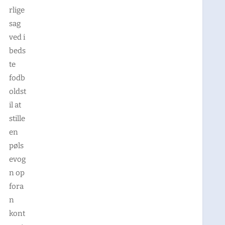
rlige
sag
ved i
beds
te
fodb
oldst
il at
stille
en
pøls
evog
n op
fora
n
kont