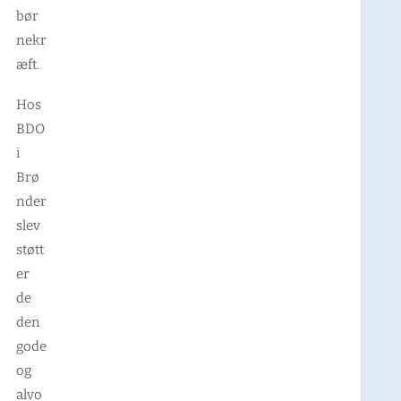
bør
nekr
æft.
Hos
BDO
i
Brø
nder
slev
støtt
er
de
den
gode
og
alvo