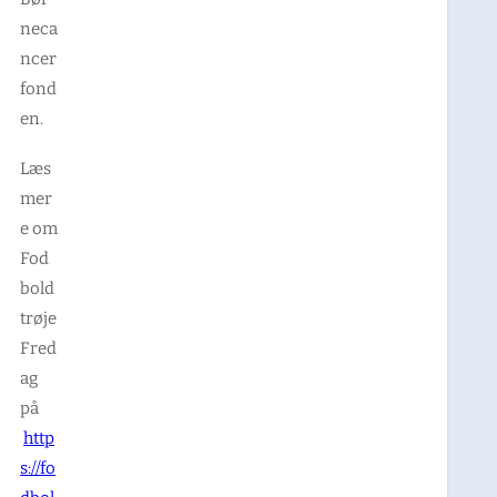
neca
ncer
fond
en.
Læs
mer
e om
Fod
bold
trøje
Fred
ag
på
http
s://fo