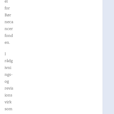
el
for
Bør
neca
ncer
fond
en.
I
rådg
ivni
ngs-
og
revis
ions
virk
som