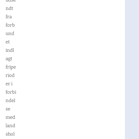
ndt
fra
forb
und
et
indl
agt
fripe
riod
er i
forbi
ndel
se
med
land
shol