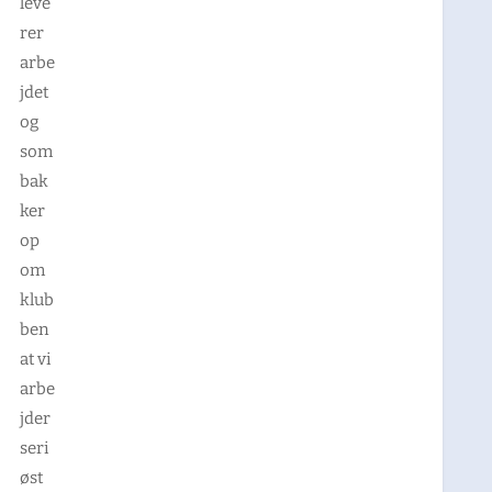
leve
rer
arbe
jdet
og
som
bak
ker
op
om
klub
ben
at vi
arbe
jder
seri
øst