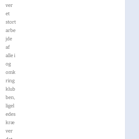
ver
et
stort
arbe
jde
af
alle i
og
omk
ring
klub
ben,
ligel
edes
kræ
ver