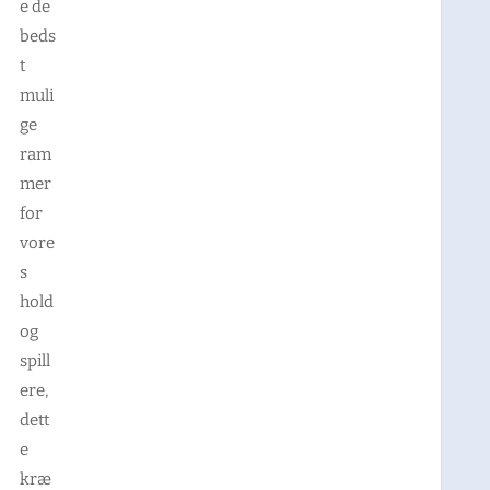
e de
beds
t
muli
ge
ram
mer
for
vore
s
hold
og
spill
ere,
dett
e
kræ