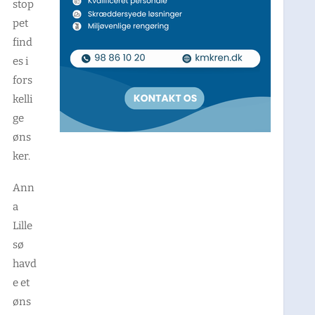
stop
pet
find
es i
fors
kelli
ge
øns
ker.
Ann
a
Lille
sø
havd
e et
øns