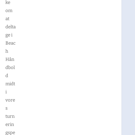
ke
om
at
delta
ge i
Beac
h
Hån
dbol
d
midt
i
vore
s
turn
erin
gspe